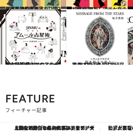
2022.6.29
【ほかの星座も見る】流光七奈の12星座占い 2022年下半期の運勢
占い
2026.7.29
【月2回更新】流光七奈の12星座占い
占い
2024.6.15
【占い】JINMUのアムール占星術 愛とエロスのジンムリズム
占い
2026.7.31
【占い】心理占星学研究家 岡本翔子の星占い
占い
FEATURE
フィーチャー記事
【銀座で出合う最旬美容】美髪ケアや上質な眠り…セルフケアのアップデートから、特別な名入れギフトまで。大人のための「ReFa GINZA」クルーズ