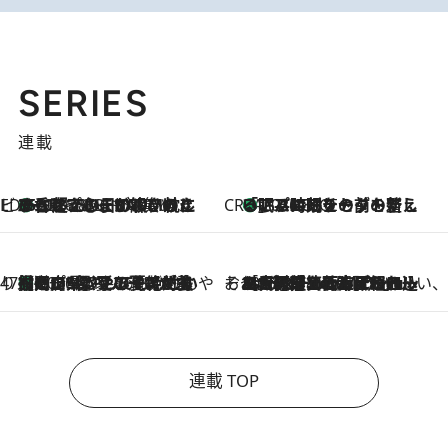
SERIES
連載
ビューティいいもの集め EDITORS' BEST
35℃超えの日の夜、枕にひと吹き！ BAUMのルームスプレーが、ひのきの香りで心まで解きほぐす
2026.8.10
CREA'S CHOICE
「眠る時刻をセットする」——眠りの前を整える、バルミューダの新しいアプローチ
2026.8.10
47都道府県の手みやげ ひんやりスイーツで夏を満喫
【岡山県】この夏絶対食べたい 冷やしておいしいおやつ3選 フルーツが主役のプリンやアイスが勢揃い
2026.8.10
そおだよおこの関西おいしい、おやつ紀行
2026.8.9
［大阪府箕面市］一皿一皿目の前で仕上げられる、料理を巧みに組み込んだアシェットデセールコース「ミチル アシェット デセール（Michiru assiette dessert）」
連載 TOP