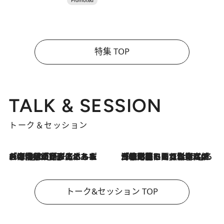
特集 TOP
TALK & SESSION
トーク＆セッション
2026.8.3
「今後値上げがあるとすれば…」「リスクがあるのは今年の冬」エネルギー専門家が語る、ホルムズ海峡封鎖が家庭にもたらす“ある心配”
2026.8.3
「住宅建てられない…」「サーチャージ料の高値が続いている」ホルムズ海峡封鎖による影響はいつまで続く？《エネルギー専門家に聞く“どうなる日本の暮らし”》
トーク&セッション TOP