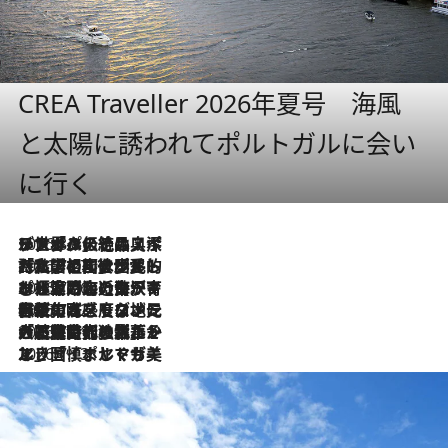
CREA Traveller 2026年夏号 海風
と太陽に誘われてポルトガルに会い
に行く
2026.8.8
リスボンの絶品スイーツ「パステル・デ・ナタ」とは？ポルトガル伝統の奥深い世界へ
2026.7.27
「私の祖国はポルトガル語です」国民的詩人フェルナンド・ペソアと、彼が愛した文学の街を歩く
2026.7.26
ポルトガル近海が育む極上の海の幸。キリリと冷えた白ワインと愉しむ、シーフード専門店の贅沢
2026.7.22
伝統の味をモダンに昇華。高感度な地元客が集う、リスボンの最旬ガストロノミー
2026.7.21
大航海時代の栄華から、震災、独裁、そして革命へ。ポルトガル・首都リスボンの石畳に刻まれた「歴史の光と影」
2026.7.13
エッセイ・ヤマザキマリ「慎ましくも美しき国 ポルトガル」