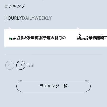
ランキング
HOURLY
DAILY
WEEKLY
【新月】8月13日 獅子座の新月の日に行うといいこと
3 Hours Ago
2022.2.8
【福島県の伝統工芸品】 見た目も愛らしい縁起物 「起き上がり小法師」
1 / 5
ランキング一覧