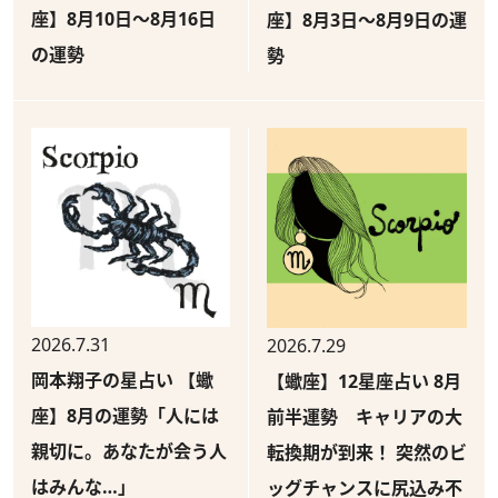
座】8月10日～8月16日
座】8月3日～8月9日の運
の運勢
勢
2026.7.31
2026.7.29
岡本翔子の星占い 【蠍
【蠍座】12星座占い 8月
座】8月の運勢「人には
前半運勢 キャリアの大
親切に。あなたが会う人
転換期が到来！ 突然のビ
はみんな…」
ッグチャンスに尻込み不