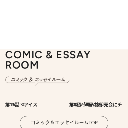
COMIC & ESSAY
ROOM
2026.7.30
第15話 アイス
2026.7.30
第8回「同人誌即売会にチャレンジ その2」
コミック＆エッセイルームTOP