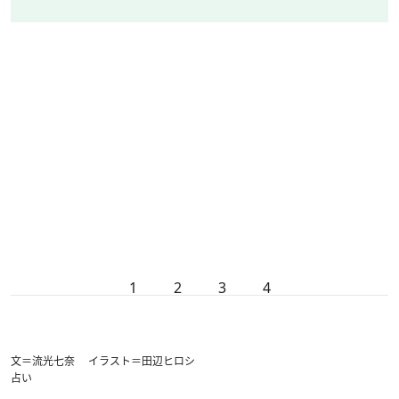
1
2
3
4
文＝流光七奈 イラスト＝田辺ヒロシ
占い