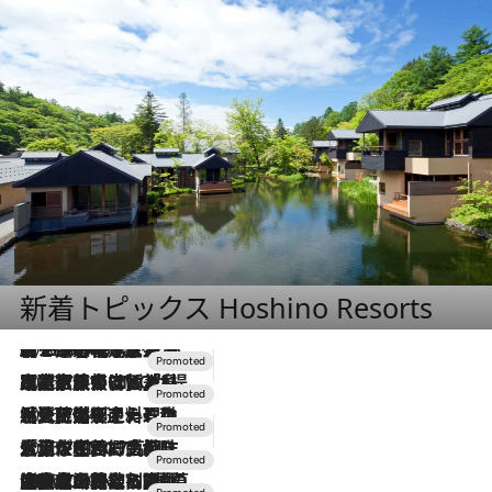
新着トピックス Hoshino Resorts
2026.8.7
【トンボの足水浴】ヒノキの香りに包まれて涼感マックス！約13℃の湧水かけ流しを避暑地「星野温泉 トンボの湯」で体験
2026.7.31
【ホテル帰省】という選択肢をOMOが提案。家族とほどよい距離を保つには「昼は実家、夜は気兼ねなくホテルで！」
2026.7.24
【夏限定ディナーコース】旬を迎える稚鮎や花ズッキーニなどをイタリア・トスカーナの郷土料理の手法で満喫！
2026.7.17
「土佐和ハーブかき氷」がOMO7高知に登場！生姜、山椒、大葉など目にも舌にも涼を呼ぶ郷土の味
2026.7.10
NEW OPEN！【界 草津】名湯の地に誕生。趣の異なる2種の温泉と上州ならではの会席・蕎麦割烹など美食を味わう究極の癒やし旅