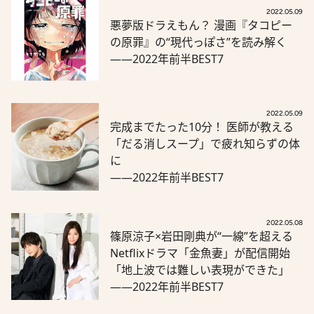
2022.05.09
悪夢版ドラえもん？ 漫画『タコピー
の原罪』の“現代っぽさ”を読み解く
――2022年前半BEST7
2022.05.09
完成までたった10分！ 医師が教える
「だる消しスープ」で疲れ知らずの体
に
――2022年前半BEST7
2022.05.08
篠原涼子×岩田剛典が“一線”を超える
Netflixドラマ「金魚妻」が配信開始
「地上波では難しい表現ができた」
――2022年前半BEST7