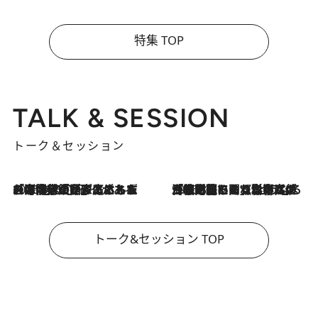
特集 TOP
TALK & SESSION
トーク＆セッション
2026.8.3
「今後値上げがあるとすれば…」「リスクがあるのは今年の冬」エネルギー専門家が語る、ホルムズ海峡封鎖が家庭にもたらす“ある心配”
2026.8.3
「住宅建てられない…」「サーチャージ料の高値が続いている」ホルムズ海峡封鎖による影響はいつまで続く？《エネルギー専門家に聞く“どうなる日本の暮らし”》
トーク&セッション TOP