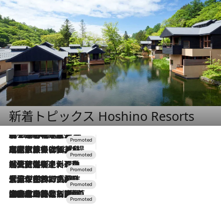
新着トピックス Hoshino Resorts
2026.8.7
【トンボの足水浴】ヒノキの香りに包まれて涼感マックス！約13℃の湧水かけ流しを避暑地「星野温泉 トンボの湯」で体験
2026.7.31
【ホテル帰省】という選択肢をOMOが提案。家族とほどよい距離を保つには「昼は実家、夜は気兼ねなくホテルで！」
2026.7.24
【夏限定ディナーコース】旬を迎える稚鮎や花ズッキーニなどをイタリア・トスカーナの郷土料理の手法で満喫！
2026.7.17
「土佐和ハーブかき氷」がOMO7高知に登場！生姜、山椒、大葉など目にも舌にも涼を呼ぶ郷土の味
2026.7.10
NEW OPEN！【界 草津】名湯の地に誕生。趣の異なる2種の温泉と上州ならではの会席・蕎麦割烹など美食を味わう究極の癒やし旅