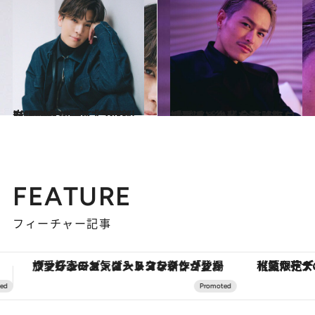
2021.1.22
岩田剛典が語る“今が楽しい”理由とは？ 「プライドは20代で捨ててきた」
カルチャー
2021.7.20
「最近、後輩を誘ったんですけど…」 今市隆二ロングインタビュー【後編】
カルチャー
FEATURE
フィーチャー記事
【夏限定ディナーコース】旬を迎える稚鮎や花ズッキーニなどをイタリア・トスカーナの郷土料理の手法で満喫！