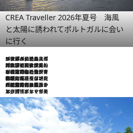
CREA Traveller 2026年夏号 海風
と太陽に誘われてポルトガルに会い
に行く
2026.8.8
リスボンの絶品スイーツ「パステル・デ・ナタ」とは？ポルトガル伝統の奥深い世界へ
2026.7.27
「私の祖国はポルトガル語です」国民的詩人フェルナンド・ペソアと、彼が愛した文学の街を歩く
2026.7.26
ポルトガル近海が育む極上の海の幸。キリリと冷えた白ワインと愉しむ、シーフード専門店の贅沢
2026.7.22
伝統の味をモダンに昇華。高感度な地元客が集う、リスボンの最旬ガストロノミー
2026.7.21
大航海時代の栄華から、震災、独裁、そして革命へ。ポルトガル・首都リスボンの石畳に刻まれた「歴史の光と影」
2026.7.13
エッセイ・ヤマザキマリ「慎ましくも美しき国 ポルトガル」