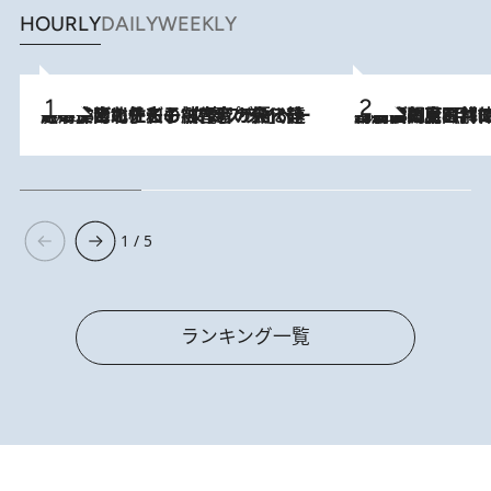
HOURLY
DAILY
WEEKLY
2026.8.3
《「文士の子ども被害者の会」発足！》阿川佐和子（72）が語る遠藤周作に北杜夫、劇作家・矢代静一の子どもたちの“文豪プライベート事件簿”
2026.8.8
「最後に見られてよかった」上野動物園の東園パンダ舎が解体前に特別公開。8月16日まで延長されたパネル展と共に辿る“半世紀”のパンダ飼育《解体工事の図面あり》
1 / 5
ランキング一覧