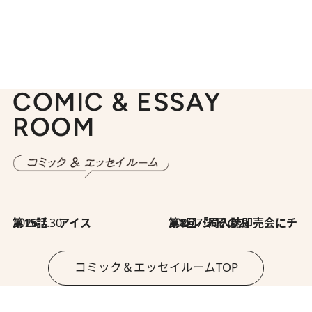
COMIC & ESSAY
ROOM
2026.7.30
第15話 アイス
2026.7.30
第8回「同人誌即売会にチャレンジ その2」
コミック＆エッセイルームTOP