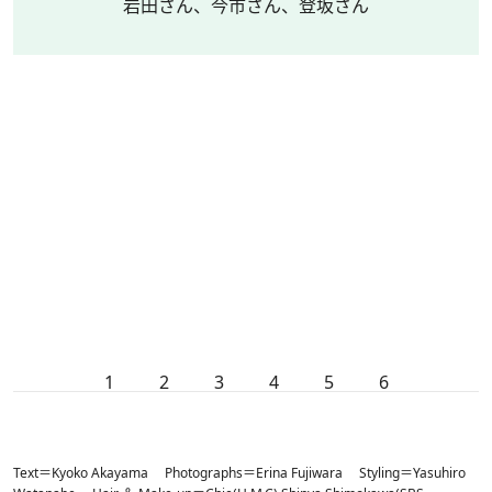
岩田さん、今市さん、登坂さん
1
2
3
4
5
6
Text＝Kyoko Akayama Photographs＝Erina Fujiwara Styling＝Yasuhiro