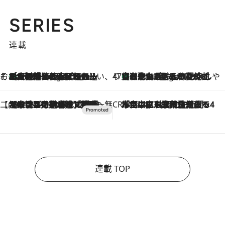
SERIES
連載
そおだよおこの関西おいしい、おやつ紀行
［大阪府箕面市］一皿一皿目の前で仕上げられる、料理を巧みに組み込んだアシェットデセールコース「ミチル アシェット デセール（Michiru assiette dessert）」
3 Hours Ago
47都道府県の手みやげ ひんやりスイーツで夏を満喫
【和歌山県】この夏絶対食べたい 冷やしておいしいおやつ3選 みかんがごろっと丸ごと入ったジュレ
3 Hours Ago
【CREA×星野リゾート】唯一無二。癒しと発見が待つ場所へ
2026.8.7
【トンボの足水浴】ヒノキの香りに包まれて涼感マックス！約13℃の湧水かけ流しを避暑地「星野温泉 トンボの湯」で体験
CREA'S CHOICE
2026.8.7
「立川にも歌舞伎があるんだよ」 片岡仁左衛門・市川中車ら豪華座組みで4年目の立川立飛歌舞伎へ
連載 TOP