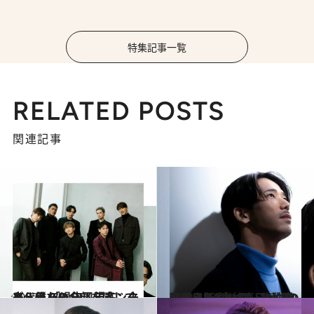
特集記事一覧
RELATED POSTS
関連記事
2022.1.2
三代目 JSB 10周年インタビュー 「過去、現在、未来、僕らの全部を感じてもらいたい」
カルチャー
2021.12.11
三代目JSB小林直己が初の著書出版 「ツアー先や移動中にも書いていた」 20万字に託した思いと執筆秘話
カルチャー