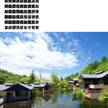
2026.8.8
リスボンの絶品スイーツ「パステル・デ・ナタ」とは？ポルトガル伝統の奥深い世界へ
2026.7.27
「私の祖国はポルトガル語です」国民的詩人フェルナンド・ペソアと、彼が愛した文学の街を歩く
2026.7.26
ポルトガル近海が育む極上の海の幸。キリリと冷えた白ワインと愉しむ、シーフード専門店の贅沢
2026.7.22
伝統の味をモダンに昇華。高感度な地元客が集う、リスボンの最旬ガストロノミー
2026.7.21
大航海時代の栄華から、震災、独裁、そして革命へ。ポルトガル・首都リスボンの石畳に刻まれた「歴史の光と影」
2026.7.13
エッセイ・ヤマザキマリ「慎ましくも美しき国 ポルトガル」