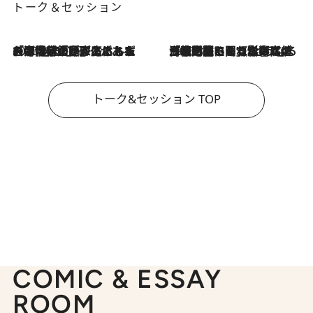
トーク＆セッション
2026.8.3
「今後値上げがあるとすれば…」「リスクがあるのは今年の冬」エネルギー専門家が語る、ホルムズ海峡封鎖が家庭にもたらす“ある心配”
2026.8.3
「住宅建てられない…」「サーチャージ料の高値が続いている」ホルムズ海峡封鎖による影響はいつまで続く？《エネルギー専門家に聞く“どうなる日本の暮らし”》
トーク&セッション TOP
COMIC & ESSAY
ROOM