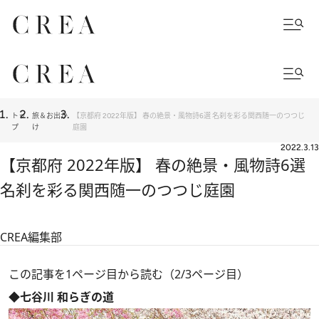
トッ
旅＆お出か
【京都府 2022年版】 春の絶景・風物詩6選 名刹を彩る関西随一のつつじ
プ
け
庭園
2022.3.13
【京都府 2022年版】 春の絶景・風物詩6選
名刹を彩る関西随一のつつじ庭園
CREA編集部
この記事を1ページ目から読む（2/3ページ目）
◆七谷川 和らぎの道