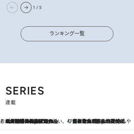
1 / 5
ランキング一覧
SERIES
連載
そおだよおこの関西おいしい、おやつ紀行
［大阪府箕面市］一皿一皿目の前で仕上げられる、料理を巧みに組み込んだアシェットデセールコース「ミチル アシェット デセール（Michiru assiette dessert）」
4 Hours Ago
47都道府県の手みやげ ひんやりスイーツで夏を満喫
【和歌山県】この夏絶対食べたい 冷やしておいしいおやつ3選 みかんがごろっと丸ごと入ったジュレ
4 Hours Ago