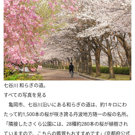
七谷川 和らぎの道。
すべての写真を見る
亀岡市、七谷川沿いにある和らぎの道は、約1キロにわ
たって約1,500本の桜が咲き誇る丹波地方随一の桜の名所。
「隣接したさくら公園には、28種約280本の桜が植樹され
ていますので、こちらの鑑賞もおすすめです」(京都府公式