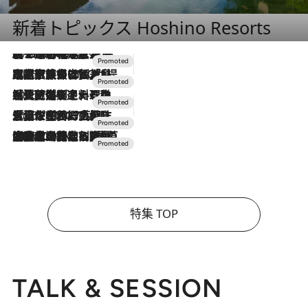
新着トピックス Hoshino Resorts
2026.8.7
【トンボの足水浴】ヒノキの香りに包まれて涼感マックス！約13℃の湧水かけ流しを避暑地「星野温泉 トンボの湯」で体験
2026.7.31
【ホテル帰省】という選択肢をOMOが提案。家族とほどよい距離を保つには「昼は実家、夜は気兼ねなくホテルで！」
2026.7.24
【夏限定ディナーコース】旬を迎える稚鮎や花ズッキーニなどをイタリア・トスカーナの郷土料理の手法で満喫！
2026.7.17
「土佐和ハーブかき氷」がOMO7高知に登場！生姜、山椒、大葉など目にも舌にも涼を呼ぶ郷土の味
2026.7.10
NEW OPEN！【界 草津】名湯の地に誕生。趣の異なる2種の温泉と上州ならではの会席・蕎麦割烹など美食を味わう究極の癒やし旅
特集 TOP
TALK & SESSION