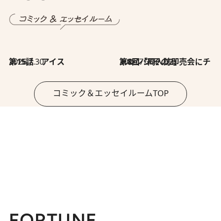
2026.7.30
第15話 アイス
2026.7.30
第8回「同人誌即売会にチャレンジ その2」
コミック＆エッセイルームTOP
FORTUNE