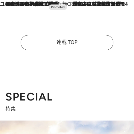
【CREA×星野リゾート】唯一無二。癒しと発見が待つ場所へ
2026.8.7
【トンボの足水浴】ヒノキの香りに包まれて涼感マックス！約13℃の湧水かけ流しを避暑地「星野温泉 トンボの湯」で体験
CREA'S CHOICE
2026.8.7
「立川にも歌舞伎があるんだよ」 片岡仁左衛門・市川中車ら豪華座組みで4年目の立川立飛歌舞伎へ
連載 TOP
SPECIAL
特集