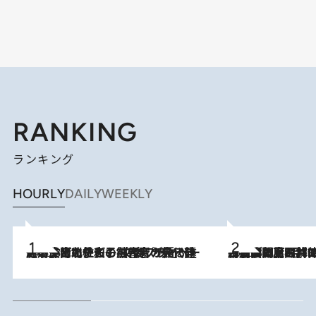
RANKING
ランキング
HOURLY
DAILY
WEEKLY
2026.8.3
《「文士の子ども被害者の会」発足！》阿川佐和子（72）が語る遠藤周作に北杜夫、劇作家・矢代静一の子どもたちの“文豪プライベート事件簿”
2026.8.8
「最後に見られてよかった」上野動物園の東園パンダ舎が解体前に特別公開。8月16日まで延長されたパネル展と共に辿る“半世紀”のパンダ飼育《解体工事の図面あり》