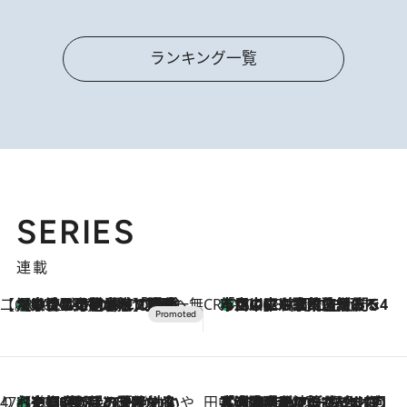
ランキング一覧
SERIES
連載
【CREA×星野リゾート】唯一無二。癒しと発見が待つ場所へ
【トンボの足水浴】ヒノキの香りに包まれて涼感マックス！約13℃の湧水かけ流しを避暑地「星野温泉 トンボの湯」で体験
2026.8.7
CREA'S CHOICE
「立川にも歌舞伎があるんだよ」 片岡仁左衛門・市川中車ら豪華座組みで4年目の立川立飛歌舞伎へ
2026.8.7
47都道府県の手みやげ ひんやりスイーツで夏を満喫
【京都府】この夏絶対食べたい 冷やしておいしいおやつ3選 ひと口目から心を掴む新緑のテリーヌ
2026.8.7
田中稲の勝手に再ブーム
2026.8.7
「湘南乃風に憧れて」観客大盛上がりの“タオル回し”に、ラッパー顔負けの高速歌唱まで…さだまさし（74）のアグレッシブすぎる現在地