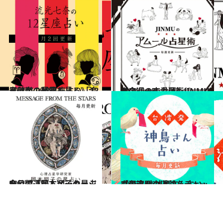
2026.7.29
《ほかの星座も見る》流光七奈の12星座占い「12月前半の運勢」
占い
2024.6.15
【今週の恋愛運】JINMUのアムール占星術♡
占い
2026.7.31
今月の運勢＆メッセージを公開「岡本翔子の星占い」
占い
2026.1.18
「台湾発 神鳥さん占い」で干支別の運勢をチェック！
占い