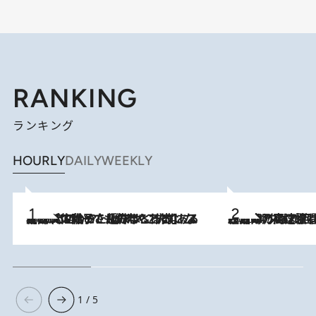
RANKING
ランキング
HOURLY
DAILY
WEEKLY
2026.8.5
【阿川佐和子さんの年とる力】なぜ70代で始めた趣味は“こんなに楽しい”のか？ ピアノ、俳句…スランプに陥っても続けられる“ある秘訣”とは
2026.8.7
「湘南乃風に憧れて」観客大盛上がりの“タオル回し”に、ラッパー顔負けの高速歌唱まで…さだまさし（74）のアグレッシブすぎる現在地
1 / 5