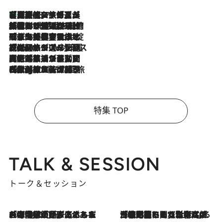
【厳選旅コスメ】「多機能アイテムがメイン！」旅好き美容エディターが選んだ夏旅ベストコスメを発表【Mサイズジップ】
2026.8.7
2026.8.6
「荷物が増えるほど旅ストレスは増す」美容ジャーナリストがたどり着いた最終結論。“化粧品を劇的に減らす”感動の凝縮美容とは
2026.8.6
「旅先には金髪ウィッグを持参」日本と同じメイクでは損してる!? 美容ジャーナリストが提案する“掟破りの旅美容”とは
2026.8.6
【厳選旅コスメ】「身軽さ＆UV対策重視！」ヘアアーティストshucoが選んだ夏旅ベストコスメを発表【Mサイズジップ】
2026.8.5
【厳選旅コスメ】国内をあちこち移動する河井菜摘が選んだ夏旅ベストコスメ発表！「リラックスアイテムはマスト」【Mサイズジップ】
2026.8.4
【厳選旅コスメ】「紫外線＆乾燥対策しながらメイク感も！」ヘア＆メイクGeorgeが選んだ夏旅ベストコスメを発表！【Mサイズジップ】
特集 TOP
TALK & SESSION
トーク＆セッション
2026.8.3
「今後値上げがあるとすれば…」「リスクがあるのは今年の冬」エネルギー専門家が語る、ホルムズ海峡封鎖が家庭にもたらす“ある心配”
2026.8.3
「住宅建てられない…」「サーチャージ料の高値が続いている」ホルムズ海峡封鎖による影響はいつまで続く？《エネルギー専門家に聞く“どうなる日本の暮らし”》