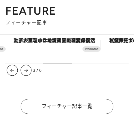
FEATURE
フィーチャー記事
「大事なのは地域の意識を変えること」。ロレックス賞受賞の自然保護活動家が実現させたナイジェリアの自然環境の復活
【夏限定ディナーコース】旬を迎
3
/
6
フィーチャー記事一覧