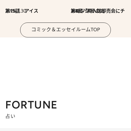
2026.7.30
第15話 アイス
2026.7.30
第8回「同人誌即売会にチャレンジ その2」
コミック＆エッセイルームTOP
FORTUNE
占い