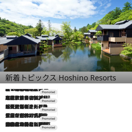
新着トピックス Hoshino Resorts
【トンボの足水浴】ヒノキの香りに包まれて涼感マックス！約13℃の湧水かけ流しを避暑地「星野温泉 トンボの湯」で体験
2026.8.7
2026.7.31
【ホテル帰省】という選択肢をOMOが提案。家族とほどよい距離を保つには「昼は実家、夜は気兼ねなくホテルで！」
2026.7.24
【夏限定ディナーコース】旬を迎える稚鮎や花ズッキーニなどをイタリア・トスカーナの郷土料理の手法で満喫！
2026.7.17
「土佐和ハーブかき氷」がOMO7高知に登場！生姜、山椒、大葉など目にも舌にも涼を呼ぶ郷土の味
2026.7.10
NEW OPEN！【界 草津】名湯の地に誕生。趣の異なる2種の温泉と上州ならではの会席・蕎麦割烹など美食を味わう究極の癒やし旅