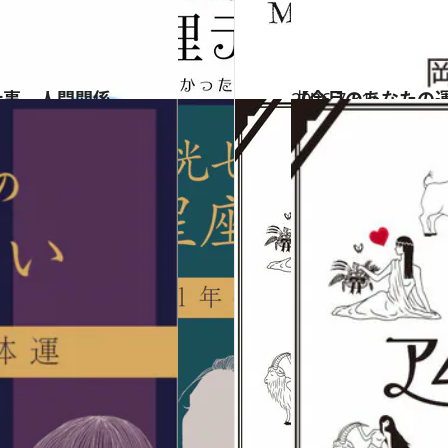
仕事、人間関係…
2026.7.31
【今月のあなたの
占い