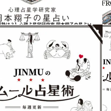
運勢は？】心理占星学研究家 岡本翔子の星占い