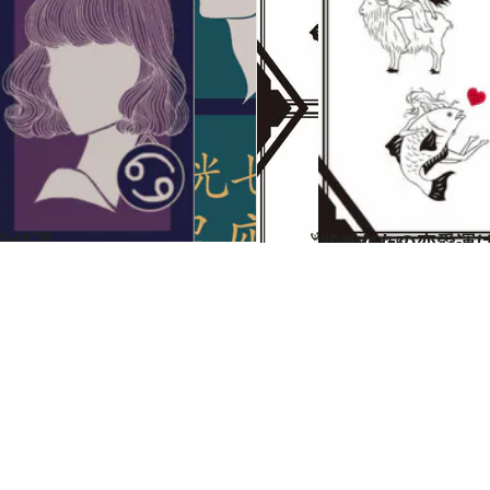
の全体運
2024.6.15
【あなたの恋愛運は？】JINMUのアムール占星術 愛とエロスのジンムリズム
占い