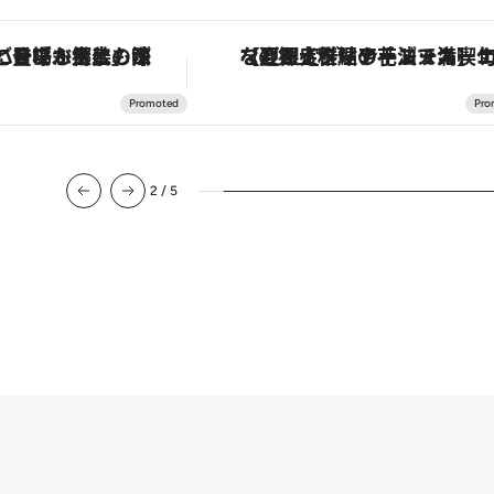
ナーコース】旬を迎える稚鮎や花ズッキーニなどをイタリア・トスカーナの郷土料理の手法で満喫！
「星のや富士」でデジタルデトックス。冨士信仰の歴史
3
/
5