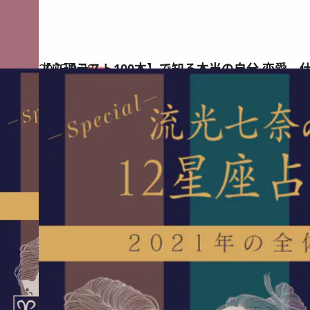
2025.9.28
【心理テスト100本】で知る本当の自分 恋愛、
占い