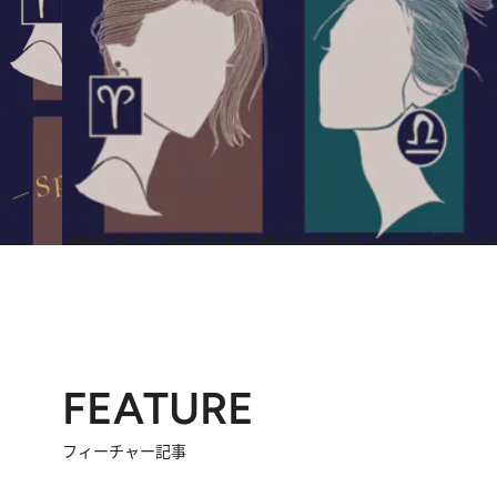
2020.12.15
“視える占い師”流光七奈の12星座占い 2021年
占い
FEATURE
フィーチャー記事