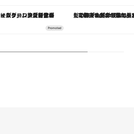
【銀座で出合う最旬美容】美髪ケアや上質な眠り…セルフケアのアップデートから、特別な名入れギフトまで。大人のための「ReFa GINZA」クルーズ
「土佐和ハーブかき氷