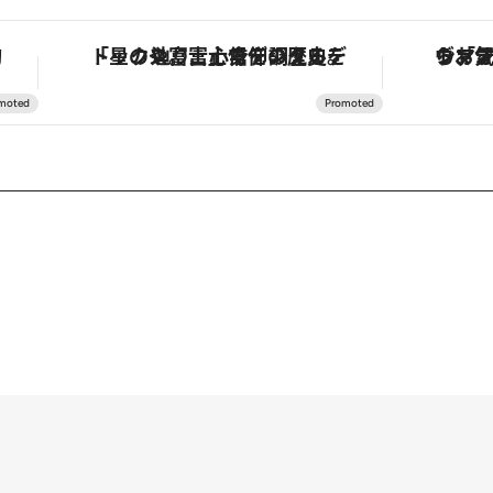
を辿り、心身を調える。
ヴァシュロン・コンスタンタン「オーヴァーシーズ・オートマティック」。旅愛好家のお気に入りコレクションから、ジェンダーレスな新作が登場