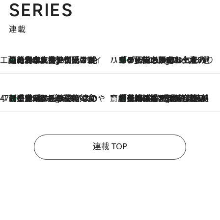
SERIES
連載
工藤まやのおもてなしハワイ
【ハワイ土産】ローカルの絶大な支持で復活！ 絶品の幻クッキー《元ファンの日本人女性が受け継いだ名店》
9 Hours Ago
ハワイ賢者 リサのお気に入りリスト
あの伝説の限定トートも！ リニューアルした「ディーン＆デルーカ ハワイ」で必須のお土産8選
9 Hours Ago
47都道府県の手みやげ ひんやりスイーツで夏を満喫
【三重県】この夏絶対食べたい 冷やしておいしいおやつ3選 お餅×アイスの新感覚スイーツ
9 Hours Ago
齋藤 薫 美容脳ルネサンス
「荷物が増えるほど旅ストレスは増す」美容ジャーナリストがたどり着いた最終結論。“化粧品を劇的に減らす”感動の凝縮美容とは
9 Hours Ago
連載 TOP