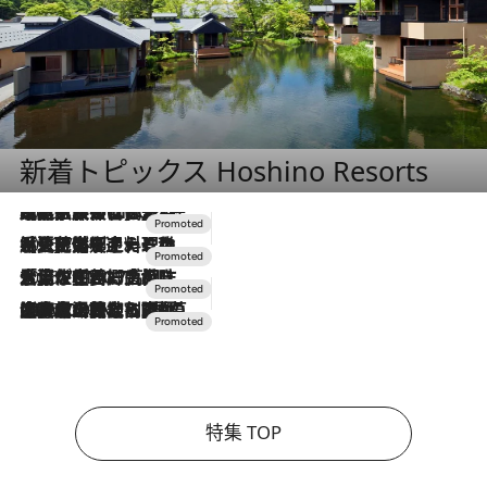
新着トピックス Hoshino Resorts
2026.7.31
【ホテル帰省】という選択肢をOMOが提案。家族とほどよい距離を保つには「昼は実家、夜は気兼ねなくホテルで！」
2026.7.24
【夏限定ディナーコース】旬を迎える稚鮎や花ズッキーニなどをイタリア・トスカーナの郷土料理の手法で満喫！
2026.7.17
「土佐和ハーブかき氷」がOMO7高知に登場！生姜、山椒、大葉など目にも舌にも涼を呼ぶ郷土の味
2026.7.10
NEW OPEN！【界 草津】名湯の地に誕生。趣の異なる2種の温泉と上州ならではの会席・蕎麦割烹など美食を味わう究極の癒やし旅
特集 TOP