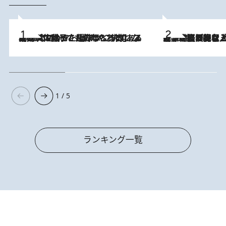
2026.8.5
【阿川佐和子さんの年とる力】なぜ70代で始めた趣味は“こんなに楽しい”のか？ ピアノ、俳句…スランプに陥っても続けられる“ある秘訣”とは
2026.8.5
【なぜ吉沢亮は「気配を消せる」のか？】興行収入208億の『国宝』を経て挑むミュージカル『ディア・エヴァン・ハンセン』。トップ俳優が舞台上でさらけ出した“孤独”とは
1 / 5
ランキング一覧