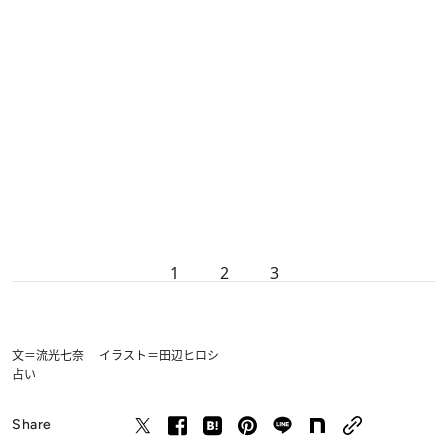
1
2
3
文＝流光七奈 イラスト＝田辺ヒロシ
占い
Share