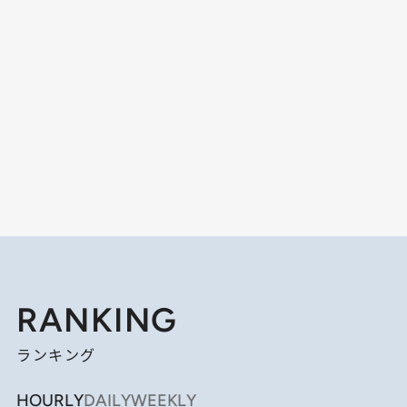
RANKING
ランキング
HOURLY
DAILY
WEEKLY