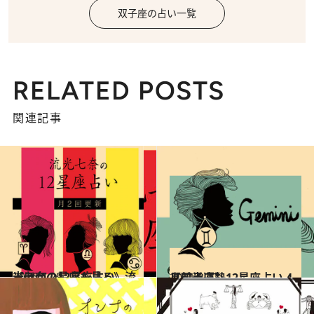
双子座の占い一覧
RELATED POSTS
関連記事
2026.7.29
《ほかの星座も見る》流光七奈の12星座占い
占い
2021.3.27
【双子座】12星座占い 4月前半運勢
占い