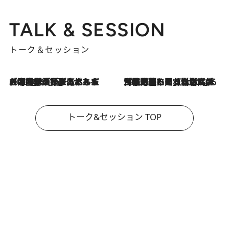
TALK & SESSION
トーク＆セッション
2026.8.3
「今後値上げがあるとすれば…」「リスクがあるのは今年の冬」エネルギー専門家が語る、ホルムズ海峡封鎖が家庭にもたらす“ある心配”
2026.8.3
「住宅建てられない…」「サーチャージ料の高値が続いている」ホルムズ海峡封鎖による影響はいつまで続く？《エネルギー専門家に聞く“どうなる日本の暮らし”》
トーク&セッション TOP