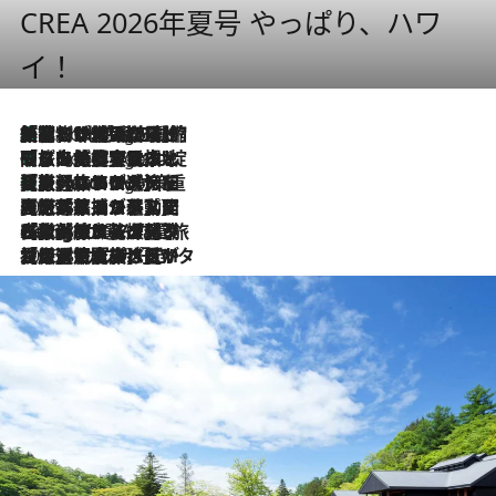
CREA 2026年夏号 やっぱり、ハワ
イ！
「荷物が増えるほど旅ストレスは増す」美容ジャーナリストがたどり着いた最終結論。“化粧品を劇的に減らす”感動の凝縮美容とは
9 Hours Ago
「旅先には金髪ウィッグを持参」日本と同じメイクでは損してる!? 美容ジャーナリストが提案する“掟破りの旅美容”とは
9 Hours Ago
【厳選旅コスメ】「身軽さ＆UV対策重視！」ヘアアーティストshucoが選んだ夏旅ベストコスメを発表【Mサイズジップ】
9 Hours Ago
2026.8.5
【厳選旅コスメ】国内をあちこち移動する河井菜摘が選んだ夏旅ベストコスメ発表！「リラックスアイテムはマスト」【Mサイズジップ】
2026.8.4
【厳選旅コスメ】「紫外線＆乾燥対策しながらメイク感も！」ヘア＆メイクGeorgeが選んだ夏旅ベストコスメを発表！【Mサイズジップ】
2026.8.3
【厳選旅コスメ】「保湿もタイパ重視！」“サウナ好き”タレント清水みさとが愛用する夏旅ベストコスメを発表！【Mサイズジップ】