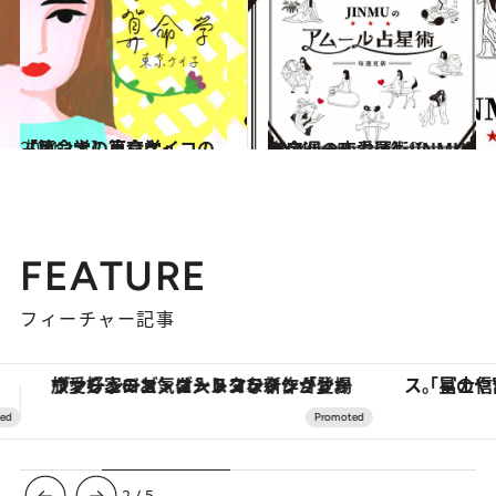
2021.1.6
【算命学】東京ケイコの「オンナの算命学」
占い
2024.6.15
【今週の恋愛運】JINMUのアムール占星術♡
占い
FEATURE
フィーチャー記事
「星のや富士」でデジタルデトックス。冨士信仰の歴史を辿り、心身を調える。
【夏限定ディナーコース】旬を迎
3
/
5