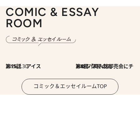
COMIC & ESSAY
ROOM
2026.7.30
第15話 アイス
2026.7.30
第8回「同人誌即売会にチャレンジ その2」
コミック＆エッセイルームTOP