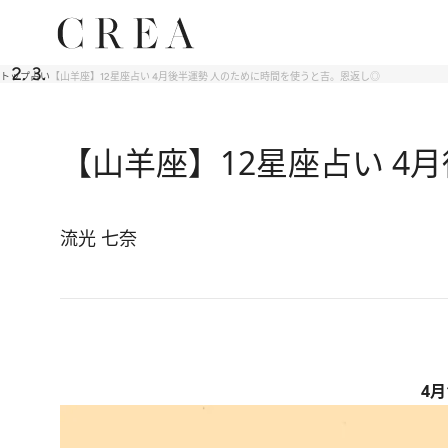
トップ
占い
【山羊座】12星座占い 4月後半運勢 人のために時間を使うと吉。恩返し◎
【山羊座】12星座占い 4
流光 七奈
4月