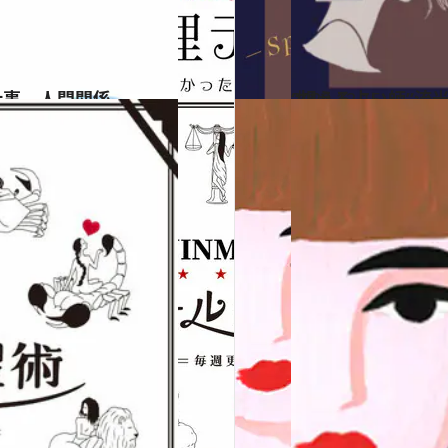
仕事、人間関係…
2020.12.15
“視える占い師”流光
占い