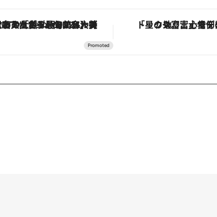
【銀座で出合う最旬美容】美髪ケアや上質な眠り…セルフケアのアップデートから、特別な名入れギフトまで。大人のための「ReFa GINZA」クルーズ
「星のや富士」でデジタルデトックス。冨士信仰