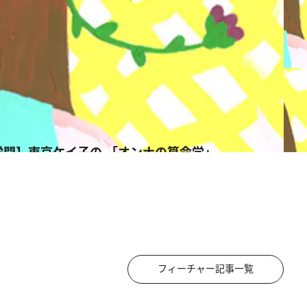
学問】東京ケイ子の 「オンナの算命学」
フィーチャー記事一覧