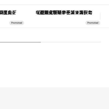
の歴史を辿り、心身を調える。
【夏限定ディナーコース】旬を迎える稚鮎や花ズッキーニなどをイタリア・トスカーナの郷土料理の手法で満喫！