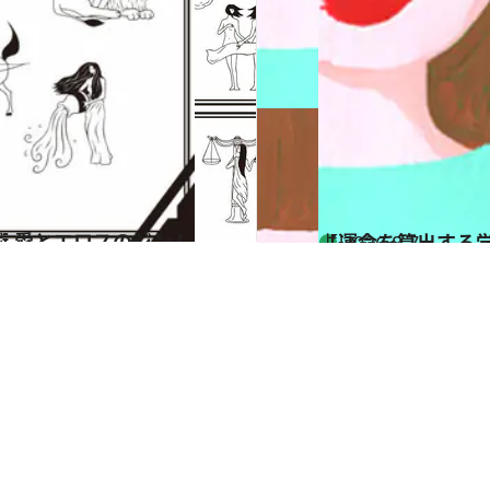
【運命を算出する
占い
2026.8.7