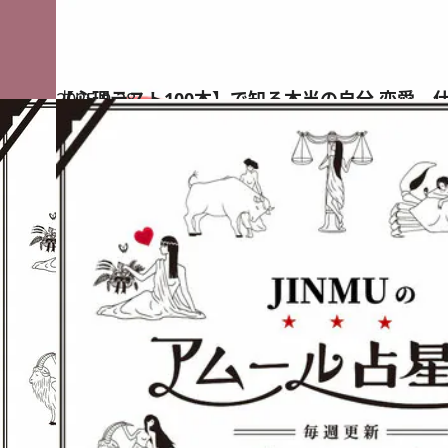
2025.9.28
【心理テスト100本】で知る本当の自分 恋愛、
占い