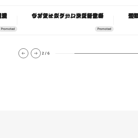
護活動家が実現させたナイジェリアの自然環境の復活
ヴァシュロン・コンスタンタン「オーヴァーシーズ・オートマティック」。旅愛好家のお気に入りコレクションから、ジェンダーレスな新作が登場
2
/
6