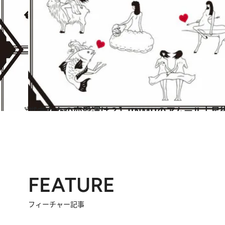
2024.6.15
【あなたの恋愛運は？】JINMUのアムール占星術 愛とエロスのジンムリズム
占い
FEATURE
フィーチャー記事