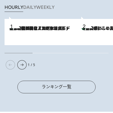
HOURLY
DAILY
WEEKLY
【なぜ吉沢亮は「気配を消せる」のか？】興行収入208億の『国宝』を経て挑むミュージカル『ディア・エヴァン・ハンセン』。トップ俳優が舞台上でさらけ出した“孤独”とは
2026.8.5
【静岡県】この夏絶対食べたい 冷やしておいしいおやつ3選
2026.8.5
1 / 5
ランキング一覧