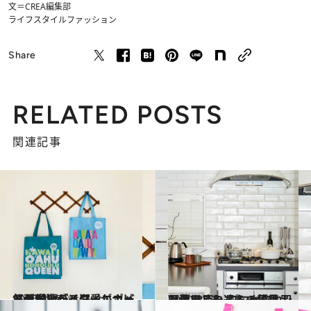
文＝CREA編集部
ライフスタイル
ファッション
Share
RELATED POSTS
関連記事
2020.12.9
【画像】『ハワイレポート』現地ライターがナビ 気分が上がる溺愛エコバッグ14選♡
旅＆お出かけ
2020.12.3
【暮らしの達人の愛用品画像28点】 プロが惚れ込む日用品たちを一気見！
ライフスタイル