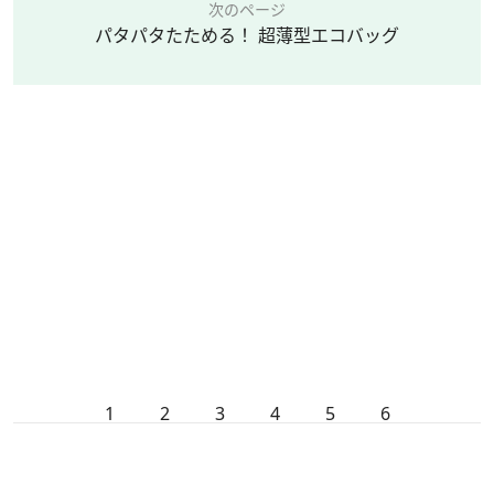
次のページ
パタパタたためる！ 超薄型エコバッグ
1
2
3
4
5
6