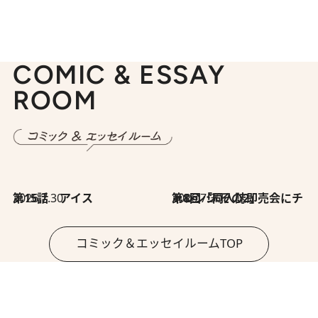
COMIC & ESSAY
ROOM
2026.7.30
第15話 アイス
2026.7.30
第8回「同人誌即売会にチャレンジ その2」
コミック＆エッセイルームTOP