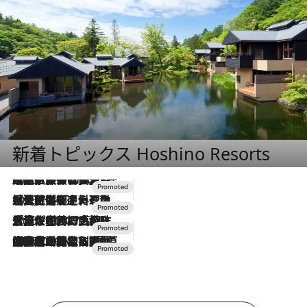
新着トピックス Hoshino Resorts
2026.7.31
【ホテル帰省】という選択肢をOMOが提案。家族とほどよい距離を保つには「昼は実家、夜は気兼ねなくホテルで！」
2026.7.24
【夏限定ディナーコース】旬を迎える稚鮎や花ズッキーニなどをイタリア・トスカーナの郷土料理の手法で満喫！
2026.7.17
「土佐和ハーブかき氷」がOMO7高知に登場！生姜、山椒、大葉など目にも舌にも涼を呼ぶ郷土の味
2026.7.10
NEW OPEN！【界 草津】名湯の地に誕生。趣の異なる2種の温泉と上州ならではの会席・蕎麦割烹など美食を味わう究極の癒やし旅