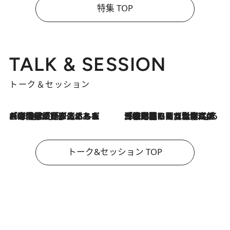
特集 TOP
TALK & SESSION
トーク＆セッション
2026.8.3
「今後値上げがあるとすれば…」「リスクがあるのは今年の冬」エネルギー専門家が語る、ホルムズ海峡封鎖が家庭にもたらす“ある心配”
2026.8.3
「住宅建てられない…」「サーチャージ料の高値が続いている」ホルムズ海峡封鎖による影響はいつまで続く？《エネルギー専門家に聞く“どうなる日本の暮らし”》
トーク&セッション TOP