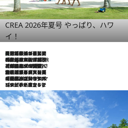
CREA 2026年夏号 やっぱり、ハワ
イ！
【厳選旅コスメ】国内をあちこち移動する河井菜摘が選んだ夏旅ベストコスメ発表！「リラックスアイテムはマスト」【Mサイズジップ】
2026.8.5
2026.8.4
【厳選旅コスメ】「紫外線＆乾燥対策しながらメイク感も！」ヘア＆メイクGeorgeが選んだ夏旅ベストコスメを発表！【Mサイズジップ】
2026.8.3
【厳選旅コスメ】「保湿もタイパ重視！」“サウナ好き”タレント清水みさとが愛用する夏旅ベストコスメを発表！【Mサイズジップ】
2026.8.2
【厳選旅コスメ】美容家・瀬戸麻実の夏旅ベストコスメを発表！「ストレスなく使えるクレンジング＆洗顔は必須」【Mサイズジップ】
2026.8.1
【厳選旅コスメ】「UV＆美白ケアはマスト！」フリーアナウンサー宇賀なつみの夏旅ベストコスメを発表！【Mサイズジップ】
2026.7.23
【リピート確定！】ハワイの名店ランチプレートとサンドイッチ、手が止まらない人気ドーナツ