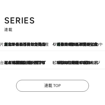
SERIES
連載
片倉真理のときめく台湾土産
台北からちょっと足を延ばして嘉義へ！ マジョリカタイルの博物館で見つけたレトロ可愛い台湾土産
2026.8.5
47都道府県の手みやげ ひんやりスイーツで夏を満喫
【静岡県】この夏絶対食べたい 冷やしておいしいおやつ3選 お茶香る生食感のふるふるゼリー
2026.8.5
台湾ぶらぶら食べ歩き
2026.8.4
【台湾夏旅】買い物するなら“台湾の原宿”西門町へ！ お土産も自分用アイテムも揃うショッピングスポット8選
ビューティいいもの集め EDITORS' BEST
2026.8.3
“落とす”時間が“癒やし”に。THREEのクレンジングは、酷暑で疲れた肌も心も整えてくれる！
連載 TOP