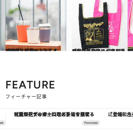
2020.12.12
【画像】雑貨ベスト・オブ・ザ・イヤー 2020 KEYUCAの中の人おすすめTOP5はこれ！
ライフスタイル
2020.9.27
「Ball & Chain」のエコバッグが最高♡ 編集部員が見つけたマイベストはコレ
ライフスタイル
FEATURE
フィーチャー記事
「土佐和ハーブかき氷」がOMO7高知に登場！生姜、山椒、大葉など目にも舌にも涼を呼ぶ郷土の味