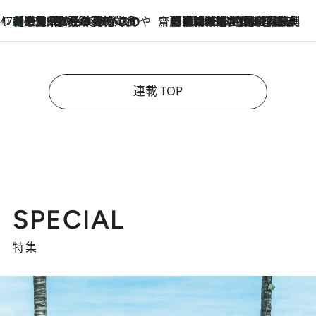
47都道府県の手みやげ ひんやりスイーツで夏を満喫
【三重県】この夏絶対食べたい 冷やしておいしいおやつ3選 お餅×アイスの新感覚スイーツ
2026.8.6
齋藤 薫 美容脳ルネサンス
「荷物が増えるほど旅ストレスは増す」美容ジャーナリストがたどり着いた最終結論。“化粧品を劇的に減らす”感動の凝縮美容とは
2026.8.6
連載 TOP
SPECIAL
特集