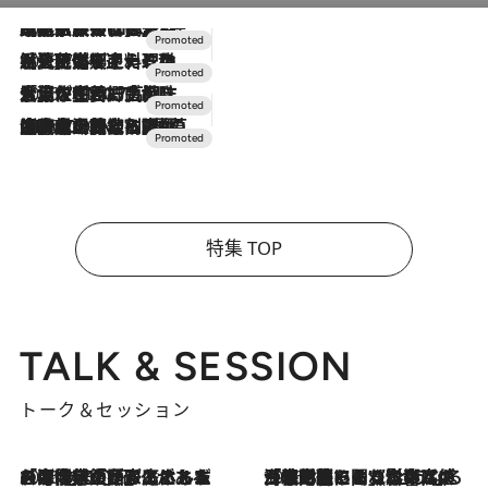
2026.7.31
【ホテル帰省】という選択肢をOMOが提案。家族とほどよい距離を保つには「昼は実家、夜は気兼ねなくホテルで！」
2026.7.24
【夏限定ディナーコース】旬を迎える稚鮎や花ズッキーニなどをイタリア・トスカーナの郷土料理の手法で満喫！
2026.7.17
「土佐和ハーブかき氷」がOMO7高知に登場！生姜、山椒、大葉など目にも舌にも涼を呼ぶ郷土の味
2026.7.10
NEW OPEN！【界 草津】名湯の地に誕生。趣の異なる2種の温泉と上州ならではの会席・蕎麦割烹など美食を味わう究極の癒やし旅
特集 TOP
TALK & SESSION
トーク＆セッション
2026.8.3
「今後値上げがあるとすれば…」「リスクがあるのは今年の冬」エネルギー専門家が語る、ホルムズ海峡封鎖が家庭にもたらす“ある心配”
2026.8.3
「住宅建てられない…」「サーチャージ料の高値が続いている」ホルムズ海峡封鎖による影響はいつまで続く？《エネルギー専門家に聞く“どうなる日本の暮らし”》