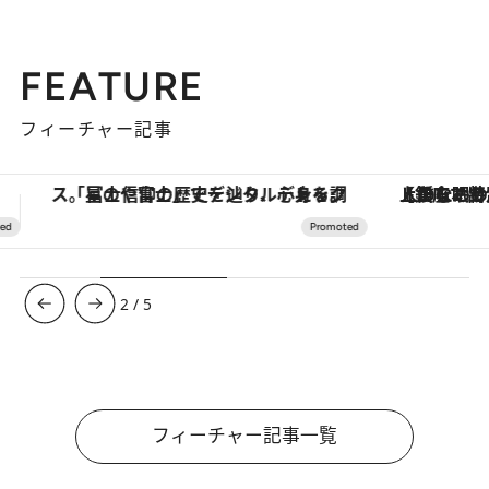
FEATURE
フィーチャー記事
【銀座で出合う最旬美容】美髪ケアや上質な眠り…セルフケアのアップデートから、特別な名入れギフトまで。大人のための「ReFa GINZA」クルーズ
3
/
5
フィーチャー記事一覧