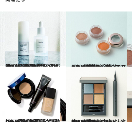
2020.6.3
CREA編集部美容班の手が伸びた！ 在宅の今こそ綺麗になる愛用コスメ16
ライフスタイル
2020.4.14
CREA編集部美容班がハマった！ 気持ち上向くマストバイな春コスメ7
ビューティ＆ヘルス
2020.4.3
CREA編集部美容班が感動した！ 気分が明るくなるベースメイク
ビューティ＆ヘルス
2020.1.20
CREA編集部美容班が大注目！ 春夏コレクションが続々と新発売
ビューティ＆ヘルス