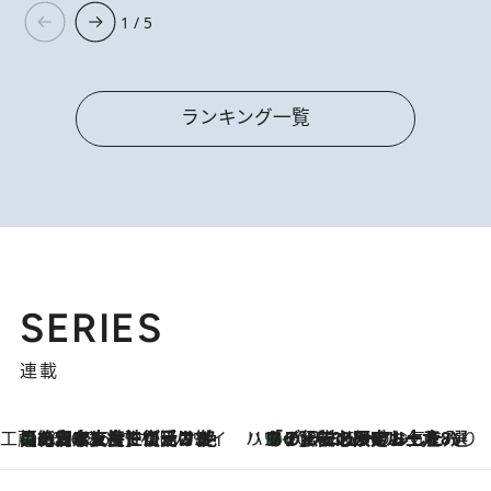
1 / 5
ランキング一覧
SERIES
連載
工藤まやのおもてなしハワイ
【ハワイ土産】ローカルの絶大な支持で復活！ 絶品の幻クッキー《元ファンの日本人女性が受け継いだ名店》
2026.8.6
ハワイ賢者 リサのお気に入りリスト
あの伝説の限定トートも！ リニューアルした「ディーン＆デルーカ ハワイ」で必須のお土産8選
2026.8.6