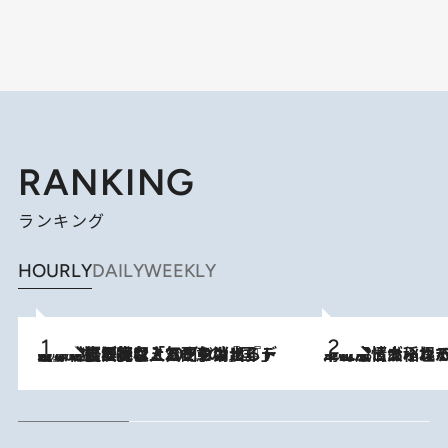
RANKING
ランキング
HOURLY
DAILY
WEEKLY
2026.8.5
【なぜ吉沢亮は「気配を消せる」のか？】興行収入208億の『国宝』を経て挑むミュージカル『ディア・エヴァン・ハンセン』。トップ俳優が舞台上でさらけ出した“孤独”とは
2026.8.5
下町風情あふれる台北屈指の人気エリア・大稲埕でセンスのいい台湾土産《ヴィン