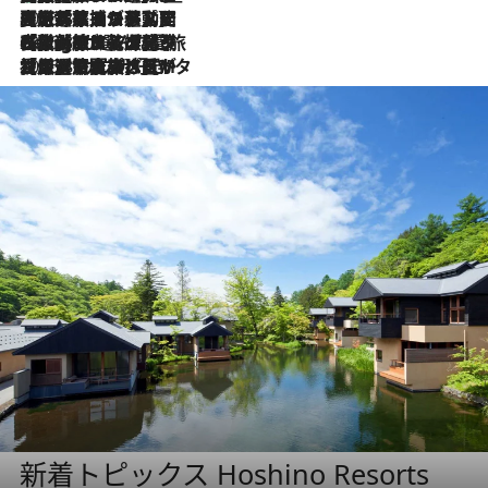
2026.8.5
【厳選旅コスメ】国内をあちこち移動する河井菜摘が選んだ夏旅ベストコスメ発表！「リラックスアイテムはマスト」【Mサイズジップ】
2026.8.4
【厳選旅コスメ】「紫外線＆乾燥対策しながらメイク感も！」ヘア＆メイクGeorgeが選んだ夏旅ベストコスメを発表！【Mサイズジップ】
2026.8.3
【厳選旅コスメ】「保湿もタイパ重視！」“サウナ好き”タレント清水みさとが愛用する夏旅ベストコスメを発表！【Mサイズジップ】
新着トピックス Hoshino Resorts