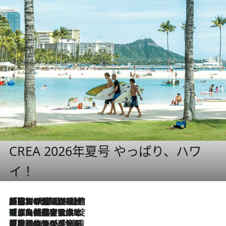
CREA 2026年夏号 やっぱり、ハワ
イ！
「荷物が増えるほど旅ストレスは増す」美容ジャーナリストがたどり着いた最終結論。“化粧品を劇的に減らす”感動の凝縮美容とは
2026.8.6
「旅先には金髪ウィッグを持参」日本と同じメイクでは損してる!? 美容ジャーナリストが提案する“掟破りの旅美容”とは
2026.8.6
【厳選旅コスメ】「身軽さ＆UV対策重視！」ヘアアーティストshucoが選んだ夏旅ベストコスメを発表【Mサイズジップ】
2026.8.6