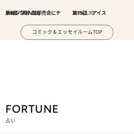
2026.7.30
第8回「同人誌即売会にチャレンジ その2」
2026.7.30
第15話 アイス
コミック＆エッセイルームTOP
FORTUNE
占い