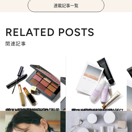
連載記事一覧
RELATED POSTS
関連記事
2020.3.25
CREA編集部美容班が溺愛中！ この春のメイクアップアイテムベスト４
ビューティ＆ヘルス
2020.3.22
CREA編集部美容班が必携！ ポジティブになるスキンケアアイテム6
ビューティ＆ヘルス