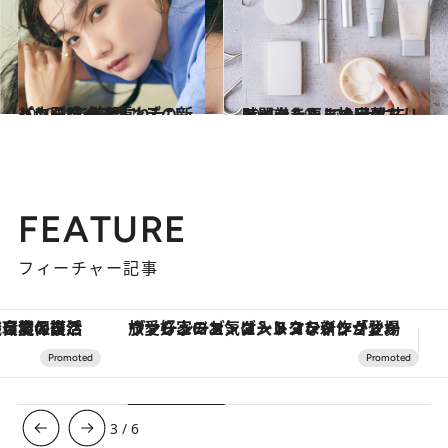
2020.3.8
パウダリーファンデの新しい肌感 色を重ねた“レイヤー”で美肌に
ビューティ＆ヘルス
2019.12.9
メイクしたまま寝落ちしちゃった！ でも大丈夫！ 時間巻き戻し挽回ケア
ビューティ＆ヘルス
FEATURE
フィーチャー記事
ヴァシュロン・コンスタンタン「オーヴァーシーズ・オートマティック」。旅愛好家のお気に入りコレクションから、ジェンダーレスな新作が登場
【銀座で出合う最旬美容】美髪ケアや上質な眠
3
/
6