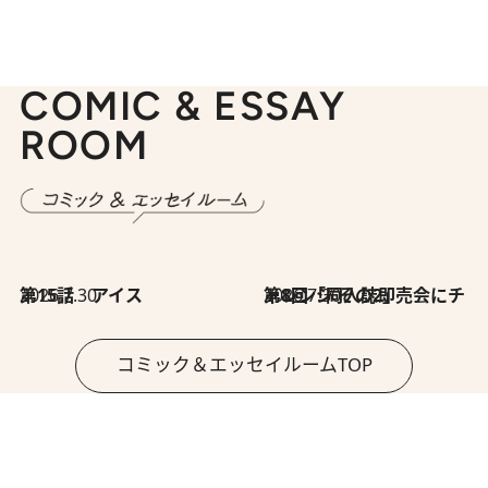
COMIC & ESSAY
ROOM
2026.7.30
第15話 アイス
2026.7.30
第8回「同人誌即売会にチャレンジ その2」
コミック＆エッセイルームTOP