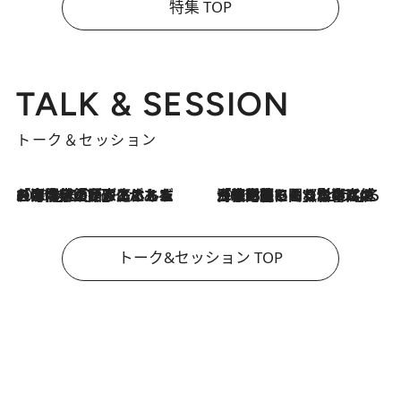
特集 TOP
TALK & SESSION
トーク＆セッション
2026.8.3
「今後値上げがあるとすれば…」「リスクがあるのは今年の冬」エネルギー専門家が語る、ホルムズ海峡封鎖が家庭にもたらす“ある心配”
2026.8.3
「住宅建てられない…」「サーチャージ料の高値が続いている」ホルムズ海峡封鎖による影響はいつまで続く？《エネルギー専門家に聞く“どうなる日本の暮らし”》
トーク&セッション TOP