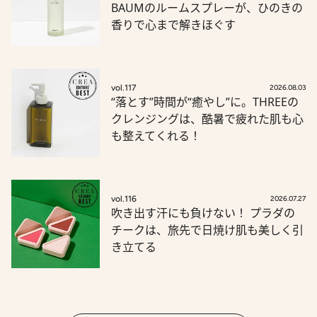
BAUMのルームスプレーが、ひのきの
香りで心まで解きほぐす
vol.117
2026.08.03
“落とす”時間が“癒やし”に。THREEの
クレンジングは、酷暑で疲れた肌も心
も整えてくれる！
vol.116
2026.07.27
吹き出す汗にも負けない！ プラダの
チークは、旅先で日焼け肌も美しく引
き立てる