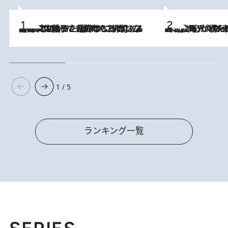
2026.8.5
【阿川佐和子さんの年とる力】なぜ70代で始めた趣味は“こんなに楽しい”のか？ ピアノ、俳句…スランプに陥っても続けられる“ある秘訣”とは
2026.8.8
《北欧の人々の幸福度が高いのは…》元デンマーク親善大使が出会った“心が満たされる暮らし”「いいかげんにヒュッゲしなさい！」
1 / 5
ランキング一覧