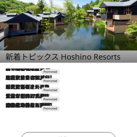
新着トピックス Hoshino Resorts
2026.8.7
【トンボの足水浴】ヒノキの香りに包まれて涼感マックス！約13℃の湧水かけ流しを避暑地「星野温泉 トンボの湯」で体験
2026.7.31
【ホテル帰省】という選択肢をOMOが提案。家族とほどよい距離を保つには「昼は実家、夜は気兼ねなくホテルで！」
2026.7.24
【夏限定ディナーコース】旬を迎える稚鮎や花ズッキーニなどをイタリア・トスカーナの郷土料理の手法で満喫！
2026.7.17
「土佐和ハーブかき氷」がOMO7高知に登場！生姜、山椒、大葉など目にも舌にも涼を呼ぶ郷土の味
2026.7.10
NEW OPEN！【界 草津】名湯の地に誕生。趣の異なる2種の温泉と上州ならではの会席・蕎麦割烹など美食を味わう究極の癒やし旅