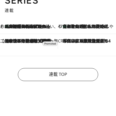
SERIES
連載
そおだよおこの関西おいしい、おやつ紀行
［大阪府箕面市］一皿一皿目の前で仕上げられる、料理を巧みに組み込んだアシェットデセールコース「ミチル アシェット デセール（Michiru assiette dessert）」
2026.8.9
47都道府県の手みやげ ひんやりスイーツで夏を満喫
【和歌山県】この夏絶対食べたい 冷やしておいしいおやつ3選 みかんがごろっと丸ごと入ったジュレ
2026.8.9
【CREA×星野リゾート】唯一無二。癒しと発見が待つ場所へ
2026.8.7
【トンボの足水浴】ヒノキの香りに包まれて涼感マックス！約13℃の湧水かけ流しを避暑地「星野温泉 トンボの湯」で体験
CREA'S CHOICE
2026.8.7
「立川にも歌舞伎があるんだよ」 片岡仁左衛門・市川中車ら豪華座組みで4年目の立川立飛歌舞伎へ
連載 TOP