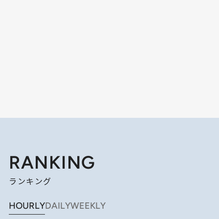
RANKING
ランキング
HOURLY
DAILY
WEEKLY