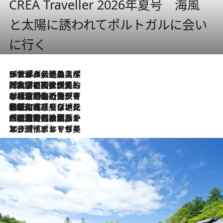
CREA Traveller 2026年夏号 海風
と太陽に誘われてポルトガルに会い
に行く
2026.8.8
リスボンの絶品スイーツ「パステル・デ・ナタ」とは？ポルトガル伝統の奥深い世界へ
2026.7.27
「私の祖国はポルトガル語です」国民的詩人フェルナンド・ペソアと、彼が愛した文学の街を歩く
2026.7.26
ポルトガル近海が育む極上の海の幸。キリリと冷えた白ワインと愉しむ、シーフード専門店の贅沢
2026.7.22
伝統の味をモダンに昇華。高感度な地元客が集う、リスボンの最旬ガストロノミー
2026.7.21
大航海時代の栄華から、震災、独裁、そして革命へ。ポルトガル・首都リスボンの石畳に刻まれた「歴史の光と影」
2026.7.13
エッセイ・ヤマザキマリ「慎ましくも美しき国 ポルトガル」