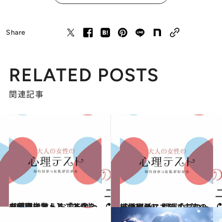
Share
RELATED POSTS
関連記事
2020.5.1
【心理テスト】「あなたの薄幸指数」 お皿を割った瞬間に考えることは？
占い
2020.4.29
【心理テスト】「未来の結婚生活」 開運のブローチはどれにする？
占い