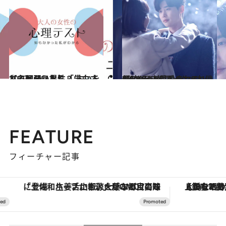
2020.4.26
【心理テスト】「告白されると弱い異性」 占いをしてもらうなら？
占い
2020.4.13
1,000万人に愛される！ 新時代へ 韓国イケメン俳優5人と恋愛ドラマ5本
カルチャー
FEATURE
フィーチャー記事
「土佐和ハーブかき氷」がOMO7高知に登場！生姜、山椒、大葉など目にも舌にも涼を呼ぶ郷土の味
【銀座で出合う最旬美容】美髪ケアや上質な眠