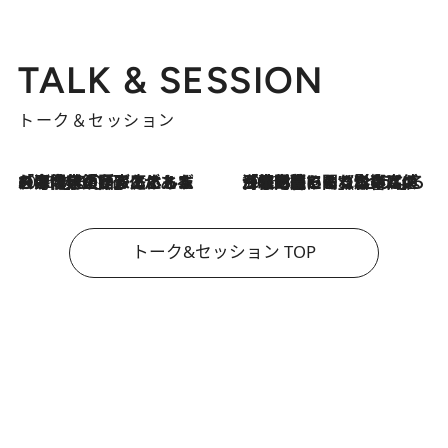
TALK & SESSION
トーク＆セッション
2026.8.3
「今後値上げがあるとすれば…」「リスクがあるのは今年の冬」エネルギー専門家が語る、ホルムズ海峡封鎖が家庭にもたらす“ある心配”
2026.8.3
「住宅建てられない…」「サーチャージ料の高値が続いている」ホルムズ海峡封鎖による影響はいつまで続く？《エネルギー専門家に聞く“どうなる日本の暮らし”》
トーク&セッション TOP