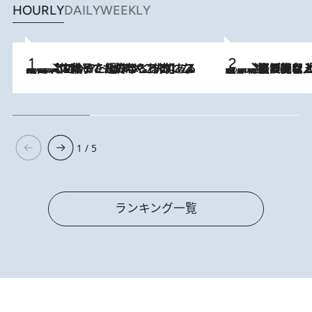
HOURLY
DAILY
WEEKLY
2026.8.5
【阿川佐和子さんの年とる力】なぜ70代で始めた趣味は“こんなに楽しい”のか？ ピアノ、俳句…スランプに陥っても続けられる“ある秘訣”とは
2026.8.5
【なぜ吉沢亮は「気配を消せる」のか？】興行収入208億の『国宝』を経て挑むミュージカル『ディア・エヴァン・ハンセン』。トップ俳優が舞台上でさらけ出した“孤独”とは
1 / 5
ランキング一覧