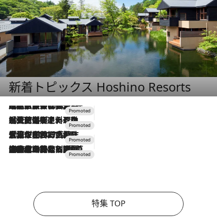
新着トピックス Hoshino Resorts
2026.7.31
【ホテル帰省】という選択肢をOMOが提案。家族とほどよい距離を保つには「昼は実家、夜は気兼ねなくホテルで！」
2026.7.24
【夏限定ディナーコース】旬を迎える稚鮎や花ズッキーニなどをイタリア・トスカーナの郷土料理の手法で満喫！
2026.7.17
「土佐和ハーブかき氷」がOMO7高知に登場！生姜、山椒、大葉など目にも舌にも涼を呼ぶ郷土の味
2026.7.10
NEW OPEN！【界 草津】名湯の地に誕生。趣の異なる2種の温泉と上州ならではの会席・蕎麦割烹など美食を味わう究極の癒やし旅
特集 TOP