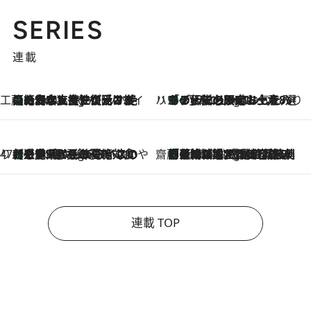
SERIES
連載
工藤まやのおもてなしハワイ
【ハワイ土産】ローカルの絶大な支持で復活！ 絶品の幻クッキー《元ファンの日本人女性が受け継いだ名店》
8 Hours Ago
ハワイ賢者 リサのお気に入りリスト
あの伝説の限定トートも！ リニューアルした「ディーン＆デルーカ ハワイ」で必須のお土産8選
8 Hours Ago
47都道府県の手みやげ ひんやりスイーツで夏を満喫
【三重県】この夏絶対食べたい 冷やしておいしいおやつ3選 お餅×アイスの新感覚スイーツ
8 Hours Ago
齋藤 薫 美容脳ルネサンス
「荷物が増えるほど旅ストレスは増す」美容ジャーナリストがたどり着いた最終結論。“化粧品を劇的に減らす”感動の凝縮美容とは
8 Hours Ago
連載 TOP