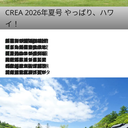
CREA 2026年夏号 やっぱり、ハワ
イ！
「荷物が増えるほど旅ストレスは増す」美容ジャーナリストがたどり着いた最終結論。“化粧品を劇的に減らす”感動の凝縮美容とは
8 Hours Ago
「旅先には金髪ウィッグを持参」日本と同じメイクでは損してる!? 美容ジャーナリストが提案する“掟破りの旅美容”とは
8 Hours Ago
【厳選旅コスメ】「身軽さ＆UV対策重視！」ヘアアーティストshucoが選んだ夏旅ベストコスメを発表【Mサイズジップ】
8 Hours Ago
2026.8.5
【厳選旅コスメ】国内をあちこち移動する河井菜摘が選んだ夏旅ベストコスメ発表！「リラックスアイテムはマスト」【Mサイズジップ】
2026.8.4
【厳選旅コスメ】「紫外線＆乾燥対策しながらメイク感も！」ヘア＆メイクGeorgeが選んだ夏旅ベストコスメを発表！【Mサイズジップ】
2026.8.3
【厳選旅コスメ】「保湿もタイパ重視！」“サウナ好き”タレント清水みさとが愛用する夏旅ベストコスメを発表！【Mサイズジップ】