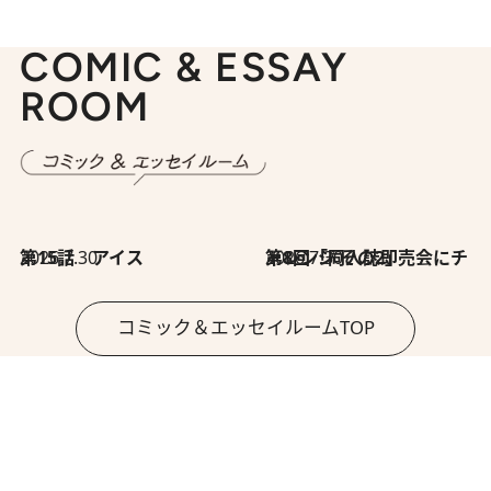
COMIC & ESSAY
ROOM
2026.7.30
第15話 アイス
2026.7.30
第8回「同人誌即売会にチャレンジ その2」
コミック＆エッセイルームTOP