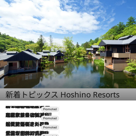
新着トピックス Hoshino Resorts
2026.8.7
【トンボの足水浴】ヒノキの香りに包まれて涼感マックス！約13℃の湧水かけ流しを避暑地「星野温泉 トンボの湯」で体験
2026.7.31
【ホテル帰省】という選択肢をOMOが提案。家族とほどよい距離を保つには「昼は実家、夜は気兼ねなくホテルで！」
2026.7.24
【夏限定ディナーコース】旬を迎える稚鮎や花ズッキーニなどをイタリア・トスカーナの郷土料理の手法で満喫！
2026.7.17
「土佐和ハーブかき氷」がOMO7高知に登場！生姜、山椒、大葉など目にも舌にも涼を呼ぶ郷土の味