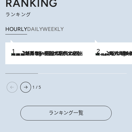
RANKING
ランキング
HOURLY
DAILY
WEEKLY
【間違いのない王道・東京土産】資生堂パーラー 銀座本店でのみ出会える銘菓5選《極上プディング・濃厚チーズケーキ・ボンボンショコラほか》
3 Hours Ago
《北欧の人々の幸福度が高いのは…》元デンマーク親善大使が出会った“心が満たされる暮らし”「いいかげんにヒュッゲしなさい！」
3 Hours Ago
1 / 5
ランキング一覧