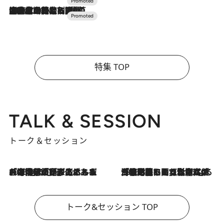
2026.7.10
NEW OPEN！【界 草津】名湯の地に誕生。趣の異なる2種の温泉と上州ならではの会席・蕎麦割烹など美食を味わう究極の癒やし旅
特集 TOP
TALK & SESSION
トーク＆セッション
2026.8.3
「今後値上げがあるとすれば…」「リスクがあるのは今年の冬」エネルギー専門家が語る、ホルムズ海峡封鎖が家庭にもたらす“ある心配”
2026.8.3
「住宅建てられない…」「サーチャージ料の高値が続いている」ホルムズ海峡封鎖による影響はいつまで続く？《エネルギー専門家に聞く“どうなる日本の暮らし”》
トーク&セッション TOP