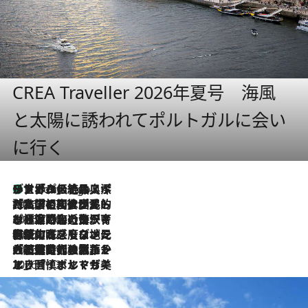
CREA Traveller 2026年夏号 海風
と太陽に誘われてポルトガルに会い
に行く
リスボンの絶品スイーツ「パステル・デ・ナタ」とは？ポルトガル伝統の奥深い世界へ
2 Hours Ago
2026.7.27
「私の祖国はポルトガル語です」国民的詩人フェルナンド・ペソアと、彼が愛した文学の街を歩く
2026.7.26
ポルトガル近海が育む極上の海の幸。キリリと冷えた白ワインと愉しむ、シーフード専門店の贅沢
2026.7.22
伝統の味をモダンに昇華。高感度な地元客が集う、リスボンの最旬ガストロノミー
2026.7.21
大航海時代の栄華から、震災、独裁、そして革命へ。ポルトガル・首都リスボンの石畳に刻まれた「歴史の光と影」
2026.7.13
エッセイ・ヤマザキマリ「慎ましくも美しき国 ポルトガル」