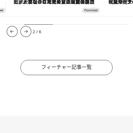
【夏限定ディナーコース】旬を迎える稚鮎や花ズッキーニなどをイタリア・トスカーナの郷土料理の手法で満喫！
3
/
6
フィーチャー記事一覧