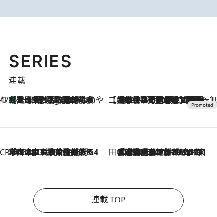
SERIES
連載
47都道府県の手みやげ ひんやりスイーツで夏を満喫
【兵庫県】この夏絶対食べたい 冷やしておいしいおやつ3選 淡路島の恵みをジェラートに集約
2 Hours Ago
【CREA×星野リゾート】唯一無二。癒しと発見が待つ場所へ
2026.8.7
【トンボの足水浴】ヒノキの香りに包まれて涼感マックス！約13℃の湧水かけ流しを避暑地「星野温泉 トンボの湯」で体験
CREA'S CHOICE
2026.8.7
「立川にも歌舞伎があるんだよ」 片岡仁左衛門・市川中車ら豪華座組みで4年目の立川立飛歌舞伎へ
田中稲の勝手に再ブーム
2026.8.7
「湘南乃風に憧れて」観客大盛上がりの“タオル回し”に、ラッパー顔負けの高速歌唱まで…さだまさし（74）のアグレッシブすぎる現在地
連載 TOP