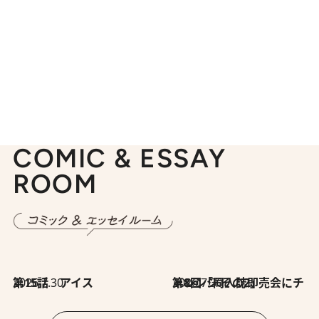
COMIC & ESSAY
ROOM
2026.7.30
第15話 アイス
2026.7.30
第8回「同人誌即売会にチャレンジ その2」