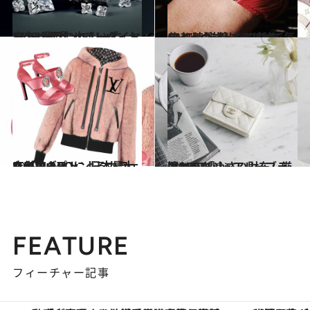
2020.2.16
史上2番目に大きいダイヤ1758ct発見 ルイ・ヴィトンのハイジュエリーに
ファッション
2020.2.29
ルイ・ヴィトンの新作GMT時計 着けるだけで気分上々、旅したくなる
コミック ＆ エッセイ
2020.1.14
ルイ・ヴィトン日本最大店がオープン SUGALABOによるカフェも併設！
ファッション
2018.11.12
憧れラグジュアリーブランドの 「小さい財布」厳選BEST6
ファッション
FEATURE
フィーチャー記事