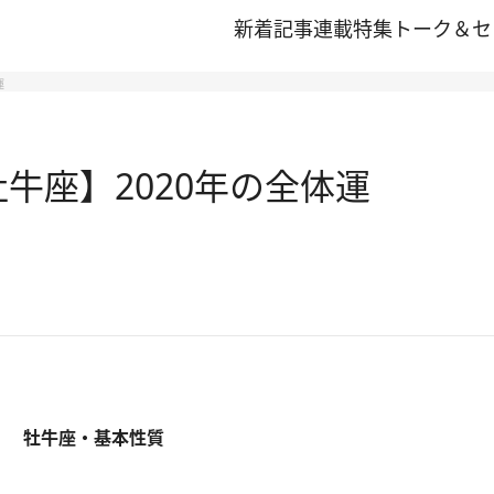
新着記事
連載
特集
トーク＆セ
運
牡牛座】2020年の全体運
牡牛座・基本性質