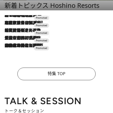
新着トピックス Hoshino Resorts
2026.8.7
【トンボの足水浴】ヒノキの香りに包まれて涼感マックス！約13℃の湧水かけ流しを避暑地「星野温泉 トンボの湯」で体験
2026.7.31
【ホテル帰省】という選択肢をOMOが提案。家族とほどよい距離を保つには「昼は実家、夜は気兼ねなくホテルで！」
2026.7.24
【夏限定ディナーコース】旬を迎える稚鮎や花ズッキーニなどをイタリア・トスカーナの郷土料理の手法で満喫！
2026.7.17
「土佐和ハーブかき氷」がOMO7高知に登場！生姜、山椒、大葉など目にも舌にも涼を呼ぶ郷土の味
2026.7.10
NEW OPEN！【界 草津】名湯の地に誕生。趣の異なる2種の温泉と上州ならではの会席・蕎麦割烹など美食を味わう究極の癒やし旅
特集 TOP
TALK & SESSION
トーク＆セッション