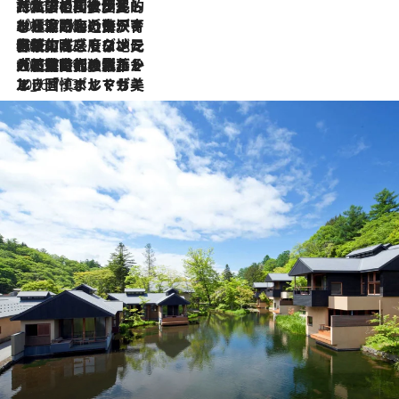
2026.7.27
「私の祖国はポルトガル語です」国民的詩人フェルナンド・ペソアと、彼が愛した文学の街を歩く
2026.7.26
ポルトガル近海が育む極上の海の幸。キリリと冷えた白ワインと愉しむ、シーフード専門店の贅沢
2026.7.22
伝統の味をモダンに昇華。高感度な地元客が集う、リスボンの最旬ガストロノミー
2026.7.21
大航海時代の栄華から、震災、独裁、そして革命へ。ポルトガル・首都リスボンの石畳に刻まれた「歴史の光と影」
2026.7.13
エッセイ・ヤマザキマリ「慎ましくも美しき国 ポルトガル」