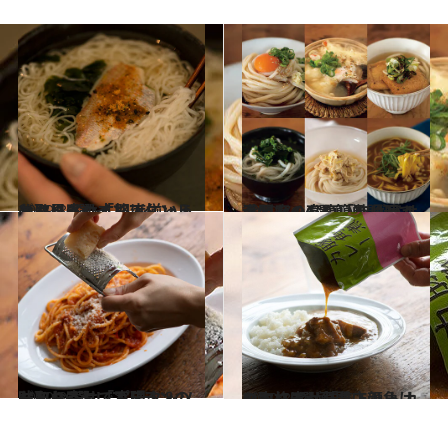
2019.8.7
お取り寄せ「即席にゅうめん」6選 インスタントとは思えぬ本格派揃い！
グルメ
2019.7.24
満足度の高い「取り寄せうどん」6選 簡単調理で手間なくお腹いっぱい！
グルメ
2019.8.17
お取り寄せ「パスタ＆ソース」6選 レストランの味をおうちで実現！
グルメ
2019.8.19
お取り寄せ「レトルトカレー」6選 専門店顔負けの本格派が結集！
グルメ