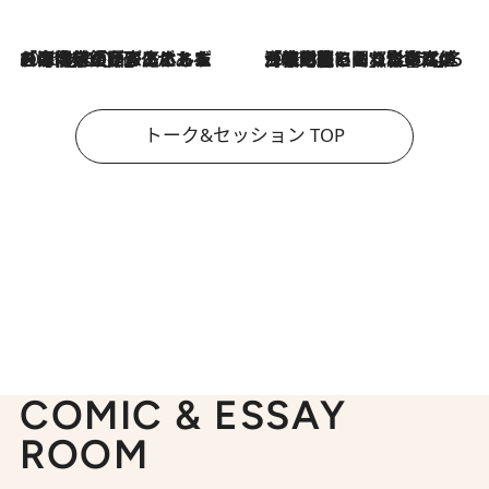
2026.8.3
「今後値上げがあるとすれば…」「リスクがあるのは今年の冬」エネルギー専門家が語る、ホルムズ海峡封鎖が家庭にもたらす“ある心配”
2026.8.3
「住宅建てられない…」「サーチャージ料の高値が続いている」ホルムズ海峡封鎖による影響はいつまで続く？《エネルギー専門家に聞く“どうなる日本の暮らし”》
トーク&セッション TOP
COMIC & ESSAY
ROOM