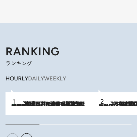
RANKING
ランキング
HOURLY
DAILY
WEEKLY
「最後に見られてよかった」上野動物園の東園パンダ舎が解体前に特別公開。8月16日まで延長されたパネル展と共に辿る“半世紀”のパンダ飼育《解体工事の図面あり》
2026.8.8
2026.8.7
「湘南乃風に憧れて」観客大盛上がりの“タオル回し”に、ラッパー顔負けの高速歌唱まで…さだまさし（74）のアグレッシブすぎる現在地