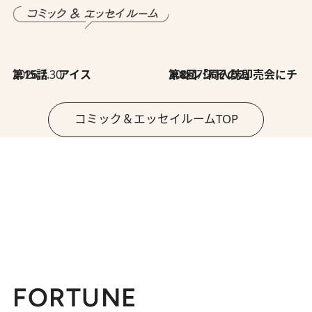
2026.7.30
第15話 アイス
2026.7.30
第8回「同人誌即売会にチャレンジ その2」
コミック＆エッセイルームTOP
FORTUNE