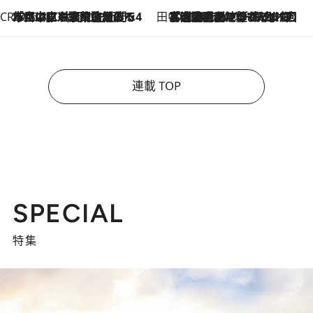
CREA'S CHOICE
2026.8.7
「立川にも歌舞伎があるんだよ」 片岡仁左衛門・市川中車ら豪華座組みで4年目の立川立飛歌舞伎へ
田中稲の勝手に再ブーム
2026.8.7
「湘南乃風に憧れて」観客大盛上がりの“タオル回し”に、ラッパー顔負けの高速歌唱まで…さだまさし（74）のアグレッシブすぎる現在地
連載 TOP
SPECIAL
特集