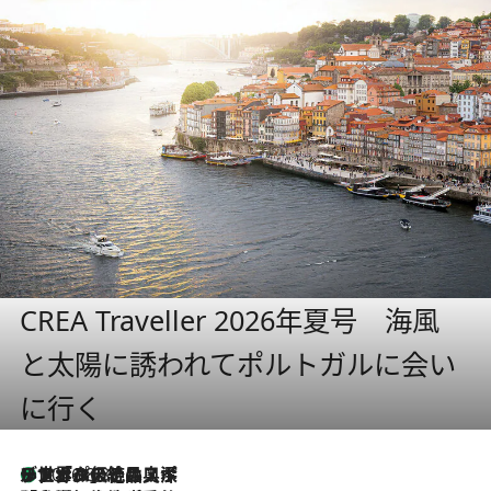
CREA Traveller 2026年夏号 海風
と太陽に誘われてポルトガルに会い
に行く
リスボンの絶品スイーツ「パステル・デ・ナタ」とは？ポルトガル伝統の奥深い世界へ
2026.8.8