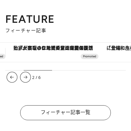
FEATURE
フィーチャー記事
「土佐和ハーブかき氷」がOMO7高知に登場！生姜、山椒、大葉など目にも舌にも涼を呼ぶ郷土の味
【銀座で出合う最旬美容】美髪ケアや上質な眠
3
/
6
フィーチャー記事一覧