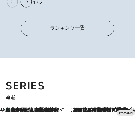
1 / 5
ランキング一覧
SERIES
連載
47都道府県の手みやげ ひんやりスイーツで夏を満喫
【兵庫県】この夏絶対食べたい 冷やしておいしいおやつ3選 淡路島の恵みをジェラートに集約
2026.8.8
【CREA×星野リゾート】唯一無二。癒しと発見が待つ場所へ
2026.8.7
【トンボの足水浴】ヒノキの香りに包まれて涼感マックス！約13℃の湧水かけ流しを避暑地「星野温泉 トンボの湯」で体験