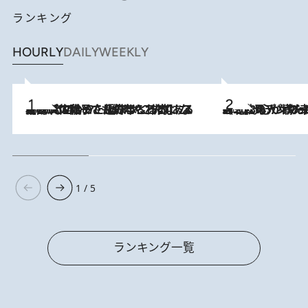
ランキング
HOURLY
DAILY
WEEKLY
2026.8.5
【阿川佐和子さんの年とる力】なぜ70代で始めた趣味は“こんなに楽しい”のか？ ピアノ、俳句…スランプに陥っても続けられる“ある秘訣”とは
2026.8.8
《北欧の人々の幸福度が高いのは…》元デンマーク親善大使が出会った“心が満たされる暮らし”「いいかげんにヒュッゲしなさい！」
1 / 5
ランキング一覧