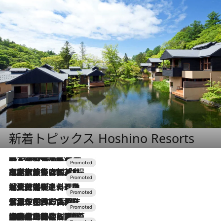
新着トピックス Hoshino Resorts
2026.8.7
【トンボの足水浴】ヒノキの香りに包まれて涼感マックス！約13℃の湧水かけ流しを避暑地「星野温泉 トンボの湯」で体験
2026.7.31
【ホテル帰省】という選択肢をOMOが提案。家族とほどよい距離を保つには「昼は実家、夜は気兼ねなくホテルで！」
2026.7.24
【夏限定ディナーコース】旬を迎える稚鮎や花ズッキーニなどをイタリア・トスカーナの郷土料理の手法で満喫！
2026.7.17
「土佐和ハーブかき氷」がOMO7高知に登場！生姜、山椒、大葉など目にも舌にも涼を呼ぶ郷土の味
2026.7.10
NEW OPEN！【界 草津】名湯の地に誕生。趣の異なる2種の温泉と上州ならではの会席・蕎麦割烹など美食を味わう究極の癒やし旅