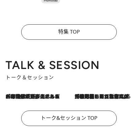
特集 TOP
TALK & SESSION
トーク＆セッション
2026.8.3
「今後値上げがあるとすれば…」「リスクがあるのは今年の冬」エネルギー専門家が語る、ホルムズ海峡封鎖が家庭にもたらす“ある心配”
2026.8.3
「住宅建てられない…」「サーチャージ料の高値が続いている」ホルムズ海峡封鎖による影響はいつまで続く？《エネルギー専門家に聞く“どうなる日本の暮らし”》
トーク&セッション TOP