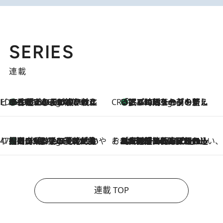
SERIES
連載
ビューティいいもの集め EDITORS' BEST
35℃超えの日の夜、枕にひと吹き！ BAUMのルームスプレーが、ひのきの香りで心まで解きほぐす
5 Hours Ago
CREA'S CHOICE
「眠る時刻をセットする」——眠りの前を整える、バルミューダの新しいアプローチ
5 Hours Ago
47都道府県の手みやげ ひんやりスイーツで夏を満喫
【岡山県】この夏絶対食べたい 冷やしておいしいおやつ3選 フルーツが主役のプリンやアイスが勢揃い
5 Hours Ago
そおだよおこの関西おいしい、おやつ紀行
2026.8.9
［大阪府箕面市］一皿一皿目の前で仕上げられる、料理を巧みに組み込んだアシェットデセールコース「ミチル アシェット デセール（Michiru assiette dessert）」
連載 TOP