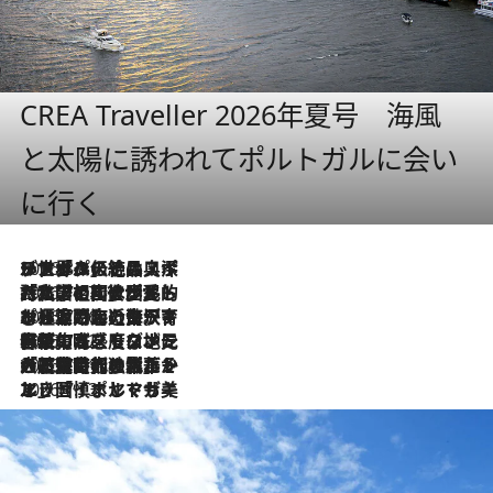
CREA Traveller 2026年夏号 海風
と太陽に誘われてポルトガルに会い
に行く
2026.8.8
リスボンの絶品スイーツ「パステル・デ・ナタ」とは？ポルトガル伝統の奥深い世界へ
2026.7.27
「私の祖国はポルトガル語です」国民的詩人フェルナンド・ペソアと、彼が愛した文学の街を歩く
2026.7.26
ポルトガル近海が育む極上の海の幸。キリリと冷えた白ワインと愉しむ、シーフード専門店の贅沢
2026.7.22
伝統の味をモダンに昇華。高感度な地元客が集う、リスボンの最旬ガストロノミー
2026.7.21
大航海時代の栄華から、震災、独裁、そして革命へ。ポルトガル・首都リスボンの石畳に刻まれた「歴史の光と影」
2026.7.13
エッセイ・ヤマザキマリ「慎ましくも美しき国 ポルトガル」