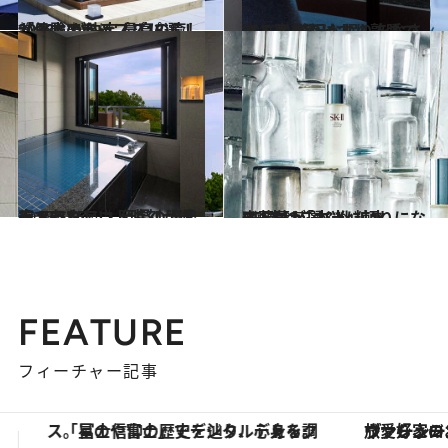
2018.10.1
「日本のトップスパ2018」が決定 最高の癒しが体験できるスパ13選！
旅＆お出かけ
2019.2.25
とことんぐっすり熟睡できる！ 贅沢な眠りをむさぼる宿4選
旅＆お出かけ
2018.1.9
チェックアウト時刻が遅くてうれしい 至福の温泉宿 BEST5
旅＆お出かけ
2017.3.7
齋藤薫が選ぶ化粧水BEST12「本当に頼りになる1本はこれ！」
ビューティ＆ヘルス
FEATURE
フィーチャー記事
ヴァシュロン・コンスタンタン「オーヴァーシーズ・オートマティック」。旅愛好家のお気に入りコレクションから、ジェンダーレスな新作が登場
【銀座で出合う最旬美容】美髪ケアや上質な眠