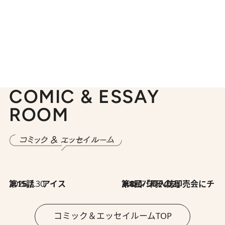
COMIC & ESSAY
ROOM
2026.7.30
第15話 アイス
2026.7.30
第8回「同人誌即売会にチャレンジ その2」
コミック＆エッセイルームTOP