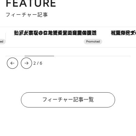
FEATURE
フィーチャー記事
【夏限定ディナーコース】旬を迎える稚鮎や花ズッキーニなどをイタリア・トスカーナの郷土料理の手法で満喫！
【銀座で出合う最旬美容】美髪ケアや上質な眠
3
/
6
フィーチャー記事一覧