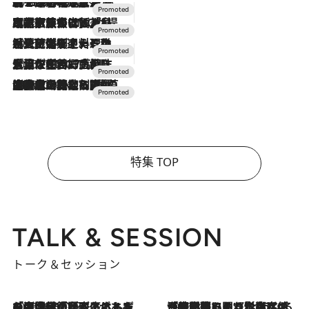
2026.8.7
【トンボの足水浴】ヒノキの香りに包まれて涼感マックス！約13℃の湧水かけ流しを避暑地「星野温泉 トンボの湯」で体験
2026.7.31
【ホテル帰省】という選択肢をOMOが提案。家族とほどよい距離を保つには「昼は実家、夜は気兼ねなくホテルで！」
2026.7.24
【夏限定ディナーコース】旬を迎える稚鮎や花ズッキーニなどをイタリア・トスカーナの郷土料理の手法で満喫！
2026.7.17
「土佐和ハーブかき氷」がOMO7高知に登場！生姜、山椒、大葉など目にも舌にも涼を呼ぶ郷土の味
2026.7.10
NEW OPEN！【界 草津】名湯の地に誕生。趣の異なる2種の温泉と上州ならではの会席・蕎麦割烹など美食を味わう究極の癒やし旅
特集 TOP
TALK & SESSION
トーク＆セッション
2026.8.3
「今後値上げがあるとすれば…」「リスクがあるのは今年の冬」エネルギー専門家が語る、ホルムズ海峡封鎖が家庭にもたらす“ある心配”
2026.8.3
「住宅建てられない…」「サーチャージ料の高値が続いている」ホルムズ海峡封鎖による影響はいつまで続く？《エネルギー専門家に聞く“どうなる日本の暮らし”》