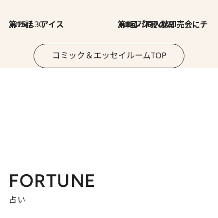
2026.7.30
第15話 アイス
2026.7.30
第8回「同人誌即売会にチャレンジ その2」
コミック＆エッセイルームTOP
FORTUNE
占い