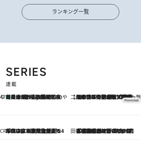
ランキング一覧
SERIES
連載
47都道府県の手みやげ ひんやりスイーツで夏を満喫
【兵庫県】この夏絶対食べたい 冷やしておいしいおやつ3選 淡路島の恵みをジェラートに集約
4 Hours Ago
【CREA×星野リゾート】唯一無二。癒しと発見が待つ場所へ
2026.8.7
【トンボの足水浴】ヒノキの香りに包まれて涼感マックス！約13℃の湧水かけ流しを避暑地「星野温泉 トンボの湯」で体験
CREA'S CHOICE
2026.8.7
「立川にも歌舞伎があるんだよ」 片岡仁左衛門・市川中車ら豪華座組みで4年目の立川立飛歌舞伎へ
田中稲の勝手に再ブーム
2026.8.7
「湘南乃風に憧れて」観客大盛上がりの“タオル回し”に、ラッパー顔負けの高速歌唱まで…さだまさし（74）のアグレッシブすぎる現在地