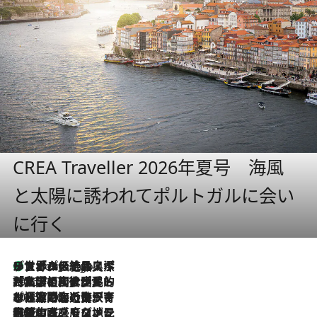
CREA Traveller 2026年夏号 海風
と太陽に誘われてポルトガルに会い
に行く
リスボンの絶品スイーツ「パステル・デ・ナタ」とは？ポルトガル伝統の奥深い世界へ
4 Hours Ago
2026.7.27
「私の祖国はポルトガル語です」国民的詩人フェルナンド・ペソアと、彼が愛した文学の街を歩く
2026.7.26
ポルトガル近海が育む極上の海の幸。キリリと冷えた白ワインと愉しむ、シーフード専門店の贅沢
2026.7.22
伝統の味をモダンに昇華。高感度な地元客が集う、リスボンの最旬ガストロノミー