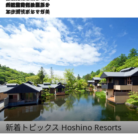
2026.7.21
大航海時代の栄華から、震災、独裁、そして革命へ。ポルトガル・首都リスボンの石畳に刻まれた「歴史の光と影」
2026.7.13
エッセイ・ヤマザキマリ「慎ましくも美しき国 ポルトガル」
新着トピックス Hoshino Resorts