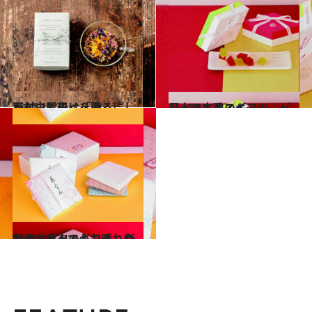
2011.11.25
石村由起子は「そこにしかないもの」を贈る
ライフスタイル
2011.11.24
目上の方へのギフト：ビジュアル系スイーツ
ライフスタイル
2011.11.24
目上の方へのギフト：新品のふきんで心も晴れやかに
ライフスタイル