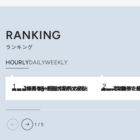
RANKING
ランキング
HOURLY
DAILY
WEEKLY
【間違いのない王道・東京土産】資生堂パーラー 銀座本店でのみ出会える銘菓5選《極上プディング・濃厚チーズケーキ・ボンボンショコラほか》
4 Hours Ago
2026.8.5
【阿川佐和子さんの年とる力】なぜ70代で始めた趣味は“こんなに楽しい”のか？ ピアノ、俳句…スランプに陥っても続けられる“ある秘訣”とは
1 / 5