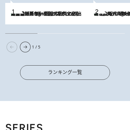
【間違いのない王道・東京土産】資生堂パーラー 銀座本店でのみ出会える銘菓5選《極上プディング・濃厚チーズケーキ・ボンボンショコラほか》
3 Hours Ago
《北欧の人々の幸福度が高いのは…》元デンマーク親善大使が出会った“心が満たされる暮らし”「いいかげんにヒュッゲしなさい！」
3 Hours Ago
1 / 5
ランキング一覧
SERIES