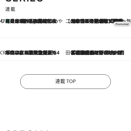
連載
47都道府県の手みやげ ひんやりスイーツで夏を満喫
【兵庫県】この夏絶対食べたい 冷やしておいしいおやつ3選 淡路島の恵みをジェラートに集約
3 Hours Ago
【CREA×星野リゾート】唯一無二。癒しと発見が待つ場所へ
2026.8.7
【トンボの足水浴】ヒノキの香りに包まれて涼感マックス！約13℃の湧水かけ流しを避暑地「星野温泉 トンボの湯」で体験
CREA'S CHOICE
2026.8.7
「立川にも歌舞伎があるんだよ」 片岡仁左衛門・市川中車ら豪華座組みで4年目の立川立飛歌舞伎へ
田中稲の勝手に再ブーム
2026.8.7
「湘南乃風に憧れて」観客大盛上がりの“タオル回し”に、ラッパー顔負けの高速歌唱まで…さだまさし（74）のアグレッシブすぎる現在地
連載 TOP