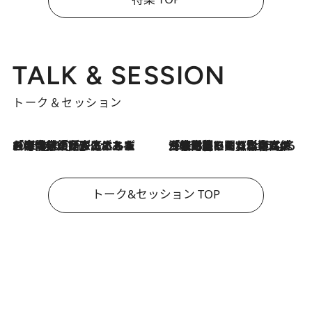
TALK & SESSION
トーク＆セッション
2026.8.3
「今後値上げがあるとすれば…」「リスクがあるのは今年の冬」エネルギー専門家が語る、ホルムズ海峡封鎖が家庭にもたらす“ある心配”
2026.8.3
「住宅建てられない…」「サーチャージ料の高値が続いている」ホルムズ海峡封鎖による影響はいつまで続く？《エネルギー専門家に聞く“どうなる日本の暮らし”》
トーク&セッション TOP