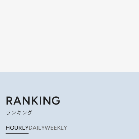
RANKING
ランキング
HOURLY
DAILY
WEEKLY