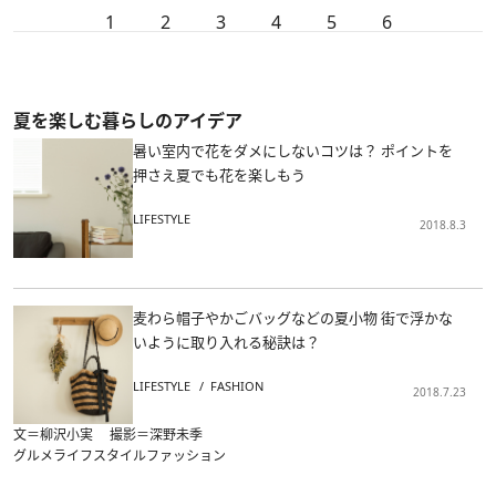
1
2
3
4
5
6
夏を楽しむ暮らしのアイデア
暑い室内で花をダメにしないコツは？ ポイントを
押さえ夏でも花を楽しもう
LIFESTYLE
2018.8.3
麦わら帽子やかごバッグなどの夏小物 街で浮かな
いように取り入れる秘訣は？
LIFESTYLE
FASHION
2018.7.23
文＝柳沢小実 撮影＝深野未季
グルメ
ライフスタイル
ファッション