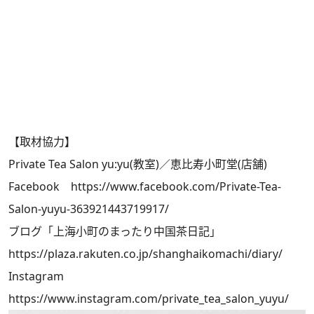
【取材協力】
Private Tea Salon yu:yu(教室)／恵比寿小町堂(店舗)
Facebook
https://www.facebook.com/Private-Tea-
Salon-yuyu-363921443719917/
ブログ「上海小町のまったり中国茶日記」
https://plaza.rakuten.co.jp/shanghaikomachi/diary/
Instagram
https://www.instagram.com/private_tea_salon_yuyu/