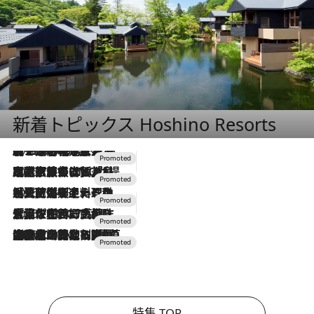
新着トピックス Hoshino Resorts
2026.8.7
【トンボの足水浴】ヒノキの香りに包まれて涼感マックス！約13℃の湧水かけ流しを避暑地「星野温泉 トンボの湯」で体験
2026.7.31
【ホテル帰省】という選択肢をOMOが提案。家族とほどよい距離を保つには「昼は実家、夜は気兼ねなくホテルで！」
2026.7.24
【夏限定ディナーコース】旬を迎える稚鮎や花ズッキーニなどをイタリア・トスカーナの郷土料理の手法で満喫！
2026.7.17
「土佐和ハーブかき氷」がOMO7高知に登場！生姜、山椒、大葉など目にも舌にも涼を呼ぶ郷土の味
2026.7.10
NEW OPEN！【界 草津】名湯の地に誕生。趣の異なる2種の温泉と上州ならではの会席・蕎麦割烹など美食を味わう究極の癒やし旅
特集 TOP