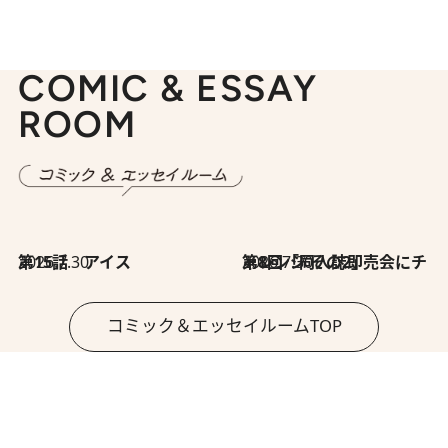
COMIC & ESSAY
ROOM
2026.7.30
第15話 アイス
2026.7.30
第8回「同人誌即売会にチャレンジ その2」
コミック＆エッセイルームTOP