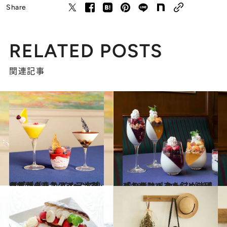
Share
RELATED POSTS
関連記事
2017.3.28
これがまさかのマシュマロデザート！ インスタ映えするグラススイーツ3レシピ
グルメ
2016.12.18
パンナコッタを斜めに固めるだけ！ センスが光る「おうちパフェ」レシピ
グルメ