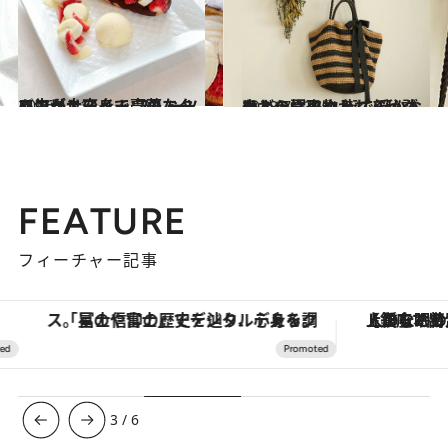
2016.12.14
コンビニスイーツのエクレアが大変身！ フルーツ＆生クリームで豪華な一皿に
グルメ
2018.7.23
麦わら帽子やかごバッグなどの夏小物 街で浮かないように取り入れる秘訣は？
ライフスタイル
FEATURE
フィーチャー記事
「星のや富士」でデジタルデトックス。冨士信仰の歴史を辿り、心身を調える。
【銀座で出合う最旬美容】美髪ケアや上質な眠
3
/
6