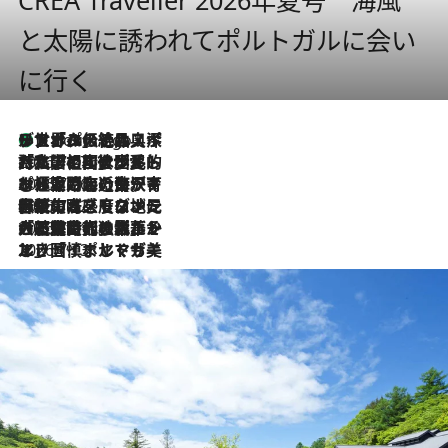
と太陽に誘われてポルトガルに会い
に行く
リスボンの絶品スイーツ「パステル・デ・ナタ」とは？ポルトガル伝統の奥深い世界へ
3 Hours Ago
2026.7.27
「私の祖国はポルトガル語です」国民的詩人フェルナンド・ペソアと、彼が愛した文学の街を歩く
2026.7.26
ポルトガル近海が育む極上の海の幸。キリリと冷えた白ワインと愉しむ、シーフード専門店の贅沢
2026.7.22
伝統の味をモダンに昇華。高感度な地元客が集う、リスボンの最旬ガストロノミー
2026.7.21
大航海時代の栄華から、震災、独裁、そして革命へ。ポルトガル・首都リスボンの石畳に刻まれた「歴史の光と影」
2026.7.13
エッセイ・ヤマザキマリ「慎ましくも美しき国 ポルトガル」