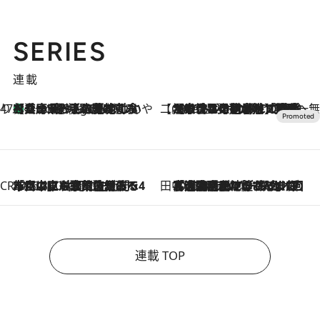
SERIES
連載
47都道府県の手みやげ ひんやりスイーツで夏を満喫
【兵庫県】この夏絶対食べたい 冷やしておいしいおやつ3選 淡路島の恵みをジェラートに集約
3 Hours Ago
【CREA×星野リゾート】唯一無二。癒しと発見が待つ場所へ
2026.8.7
【トンボの足水浴】ヒノキの香りに包まれて涼感マックス！約13℃の湧水かけ流しを避暑地「星野温泉 トンボの湯」で体験
CREA'S CHOICE
2026.8.7
「立川にも歌舞伎があるんだよ」 片岡仁左衛門・市川中車ら豪華座組みで4年目の立川立飛歌舞伎へ
田中稲の勝手に再ブーム
2026.8.7
「湘南乃風に憧れて」観客大盛上がりの“タオル回し”に、ラッパー顔負けの高速歌唱まで…さだまさし（74）のアグレッシブすぎる現在地
連載 TOP