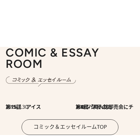
COMIC & ESSAY
ROOM
2026.7.30
第15話 アイス
2026.7.30
第8回「同人誌即売会にチャレンジ その2」
コミック＆エッセイルームTOP