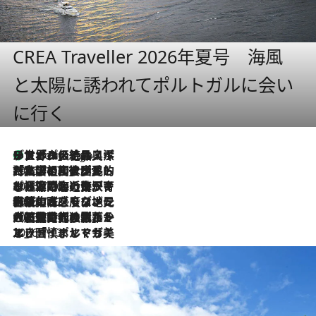
CREA Traveller 2026年夏号 海風
と太陽に誘われてポルトガルに会い
に行く
リスボンの絶品スイーツ「パステル・デ・ナタ」とは？ポルトガル伝統の奥深い世界へ
3 Hours Ago
2026.7.27
「私の祖国はポルトガル語です」国民的詩人フェルナンド・ペソアと、彼が愛した文学の街を歩く
2026.7.26
ポルトガル近海が育む極上の海の幸。キリリと冷えた白ワインと愉しむ、シーフード専門店の贅沢
2026.7.22
伝統の味をモダンに昇華。高感度な地元客が集う、リスボンの最旬ガストロノミー
2026.7.21
大航海時代の栄華から、震災、独裁、そして革命へ。ポルトガル・首都リスボンの石畳に刻まれた「歴史の光と影」
2026.7.13
エッセイ・ヤマザキマリ「慎ましくも美しき国 ポルトガル」