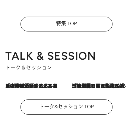
特集 TOP
TALK & SESSION
トーク＆セッション
2026.8.3
「今後値上げがあるとすれば…」「リスクがあるのは今年の冬」エネルギー専門家が語る、ホルムズ海峡封鎖が家庭にもたらす“ある心配”
2026.8.3
「住宅建てられない…」「サーチャージ料の高値が続いている」ホルムズ海峡封鎖による影響はいつまで続く？《エネルギー専門家に聞く“どうなる日本の暮らし”》
トーク&セッション TOP