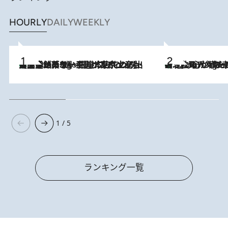
HOURLY
DAILY
WEEKLY
【間違いのない王道・東京土産】資生堂パーラー 銀座本店でのみ出会える銘菓5選《極上プディング・濃厚チーズケーキ・ボンボンショコラほか》
3 Hours Ago
《北欧の人々の幸福度が高いのは…》元デンマーク親善大使が出会った“心が満たされる暮らし”「いいかげんにヒュッゲしなさい！」
3 Hours Ago
1 / 5
ランキング一覧