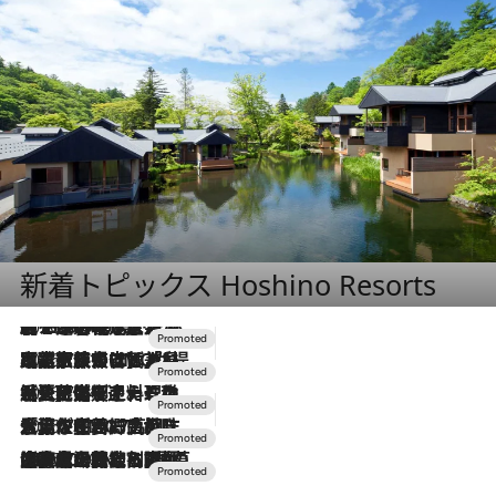
新着トピックス Hoshino Resorts
2026.8.7
【トンボの足水浴】ヒノキの香りに包まれて涼感マックス！約13℃の湧水かけ流しを避暑地「星野温泉 トンボの湯」で体験
2026.7.31
【ホテル帰省】という選択肢をOMOが提案。家族とほどよい距離を保つには「昼は実家、夜は気兼ねなくホテルで！」
2026.7.24
【夏限定ディナーコース】旬を迎える稚鮎や花ズッキーニなどをイタリア・トスカーナの郷土料理の手法で満喫！
2026.7.17
「土佐和ハーブかき氷」がOMO7高知に登場！生姜、山椒、大葉など目にも舌にも涼を呼ぶ郷土の味
2026.7.10
NEW OPEN！【界 草津】名湯の地に誕生。趣の異なる2種の温泉と上州ならではの会席・蕎麦割烹など美食を味わう究極の癒やし旅