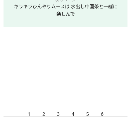
キラキラひんやりムースは 水出し中国茶と一緒に
楽しんで
1
2
3
4
5
6