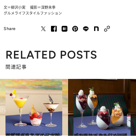
文＝柳沢小実 撮影＝深野未季
グルメ
ライフスタイル
ファッション
Share
RELATED POSTS
関連記事
2017.3.28
これがまさかのマシュマロデザート！ インスタ映えするグラススイーツ3レシピ
グルメ
2016.12.18
パンナコッタを斜めに固めるだけ！ センスが光る「おうちパフェ」レシピ
グルメ