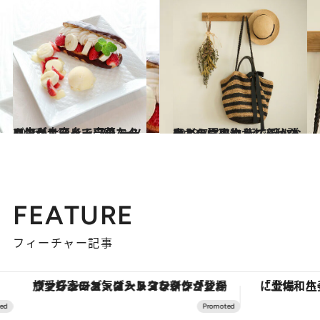
2016.12.14
コンビニスイーツのエクレアが大変身！ フルーツ＆生クリームで豪華な一皿に
グルメ
2018.7.23
麦わら帽子やかごバッグなどの夏小物 街で浮かないように取り入れる秘訣は？
ライフスタイル
FEATURE
フィーチャー記事
場
「土佐和ハーブかき氷」がOMO7高知に登場！生姜、山椒、大葉など目にも舌にも涼を呼ぶ郷土の味
【夏限定ディナーコース】旬を迎