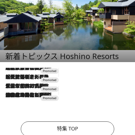
新着トピックス Hoshino Resorts
2026.7.31
【ホテル帰省】という選択肢をOMOが提案。家族とほどよい距離を保つには「昼は実家、夜は気兼ねなくホテルで！」
2026.7.24
【夏限定ディナーコース】旬を迎える稚鮎や花ズッキーニなどをイタリア・トスカーナの郷土料理の手法で満喫！
2026.7.17
「土佐和ハーブかき氷」がOMO7高知に登場！生姜、山椒、大葉など目にも舌にも涼を呼ぶ郷土の味
2026.7.10
NEW OPEN！【界 草津】名湯の地に誕生。趣の異なる2種の温泉と上州ならではの会席・蕎麦割烹など美食を味わう究極の癒やし旅
特集 TOP