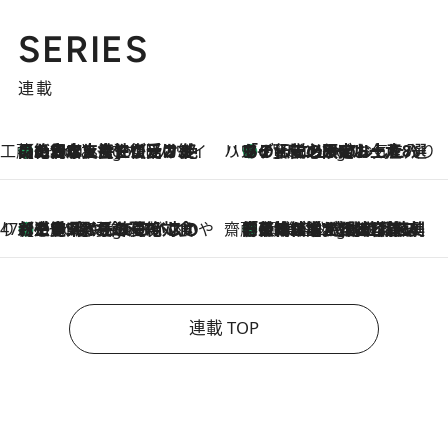
SERIES
連載
工藤まやのおもてなしハワイ
【ハワイ土産】ローカルの絶大な支持で復活！ 絶品の幻クッキー《元ファンの日本人女性が受け継いだ名店》
2 Hours Ago
ハワイ賢者 リサのお気に入りリスト
あの伝説の限定トートも！ リニューアルした「ディーン＆デルーカ ハワイ」で必須のお土産8選
2 Hours Ago
47都道府県の手みやげ ひんやりスイーツで夏を満喫
【三重県】この夏絶対食べたい 冷やしておいしいおやつ3選 お餅×アイスの新感覚スイーツ
2 Hours Ago
齋藤 薫 美容脳ルネサンス
「荷物が増えるほど旅ストレスは増す」美容ジャーナリストがたどり着いた最終結論。“化粧品を劇的に減らす”感動の凝縮美容とは
2 Hours Ago
連載 TOP