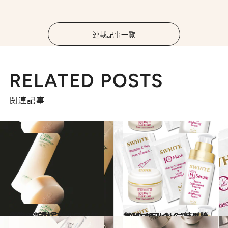
連載記事一覧
RELATED POSTS
関連記事
2012.6.16
伝説の“スキコン”に18年ぶりの新製品
ビューティ＆ヘルス
2012.4.15
マリコールから“結果勝負”のホワイトニング！
ビューティ＆ヘルス