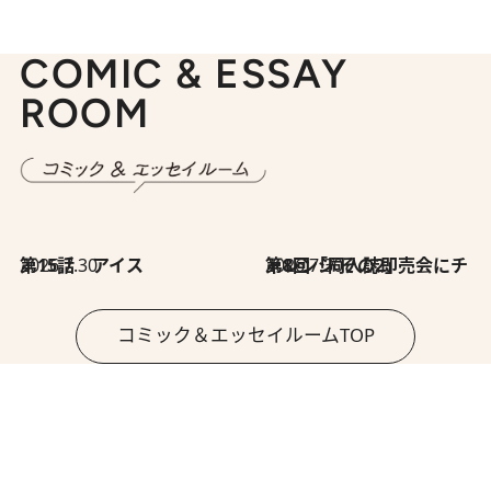
COMIC & ESSAY
ROOM
2026.7.30
第15話 アイス
2026.7.30
第8回「同人誌即売会にチャレンジ その2」
コミック＆エッセイルームTOP