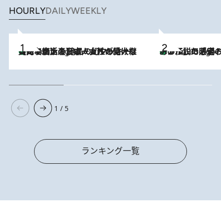
HOURLY
DAILY
WEEKLY
【ハワイ土産】ローカルの絶大な支持で復活！ 絶品の幻クッキー《元ファンの日本人女性が受け継いだ名店》
2 Hours Ago
あの伝説の限定トートも！ リニューアルした「ディーン＆
2 Hours Ago
1 / 5
ランキング一覧