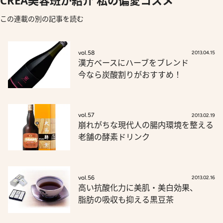
CREA美容班が紹介 私の偏愛コスメ
この連載の別の記事を読む
vol.58
2013.04.15
漢方ベースにハーブをブレンド
今なら炭酸割りがおすすめ！
vol.57
2013.02.19
崩れがちな現代人の腸内環境を整える
老舗の酵素ドリンク
vol.56
2013.02.16
高い抗酸化力に美肌・美白効果、
脂肪の吸収も抑える黒豆茶