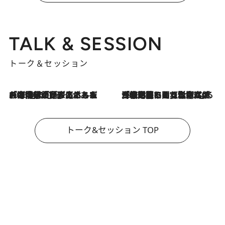
TALK & SESSION
トーク＆セッション
2026.8.3
「今後値上げがあるとすれば…」「リスクがあるのは今年の冬」エネルギー専門家が語る、ホルムズ海峡封鎖が家庭にもたらす“ある心配”
2026.8.3
「住宅建てられない…」「サーチャージ料の高値が続いている」ホルムズ海峡封鎖による影響はいつまで続く？《エネルギー専門家に聞く“どうなる日本の暮らし”》
トーク&セッション TOP