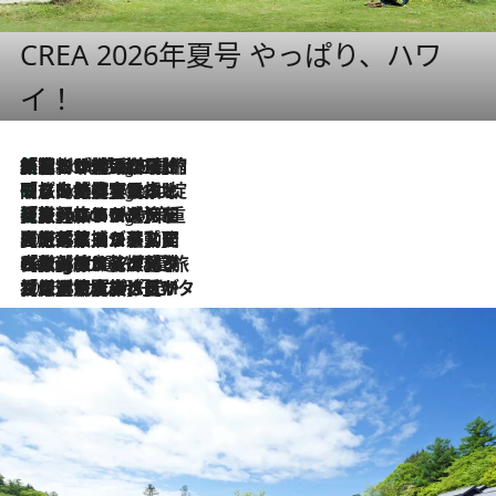
CREA 2026年夏号 やっぱり、ハワ
イ！
「荷物が増えるほど旅ストレスは増す」美容ジャーナリストがたどり着いた最終結論。“化粧品を劇的に減らす”感動の凝縮美容とは
2 Hours Ago
「旅先には金髪ウィッグを持参」日本と同じメイクでは損してる!? 美容ジャーナリストが提案する“掟破りの旅美容”とは
2 Hours Ago
【厳選旅コスメ】「身軽さ＆UV対策重視！」ヘアアーティストshucoが選んだ夏旅ベストコスメを発表【Mサイズジップ】
2 Hours Ago
2026.8.5
【厳選旅コスメ】国内をあちこち移動する河井菜摘が選んだ夏旅ベストコスメ発表！「リラックスアイテムはマスト」【Mサイズジップ】
2026.8.4
【厳選旅コスメ】「紫外線＆乾燥対策しながらメイク感も！」ヘア＆メイクGeorgeが選んだ夏旅ベストコスメを発表！【Mサイズジップ】
2026.8.3
【厳選旅コスメ】「保湿もタイパ重視！」“サウナ好き”タレント清水みさとが愛用する夏旅ベストコスメを発表！【Mサイズジップ】