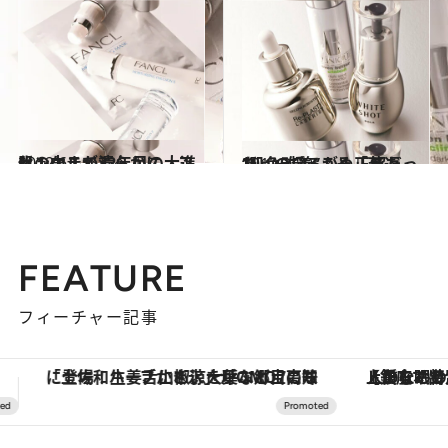
2012.6.1
肌の中まで清らかに ファンケルが32年目の大進化！
ビューティ＆ヘルス
2012.2.20
“肌色改善”こそ「若返り」の揺るがぬ正解だった
ビューティ＆ヘルス
FEATURE
フィーチャー記事
【銀座で出合う最旬美容】美髪ケアや上質な眠り…セルフケアのアップデートから、特別な名入れギフトまで。大人のための「ReFa GINZA」クルーズ
ヴァシュロン・コンスタンタン