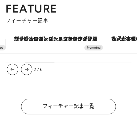
FEATURE
フィーチャー記事
「大事なのは地域の意識を変えること」。ロレックス賞受賞の自然保護活動家が実現させたナイジェリアの自然環境の復活
【銀座で出合う最旬美容】美髪ケアや上質な眠
3
/
6
フィーチャー記事一覧