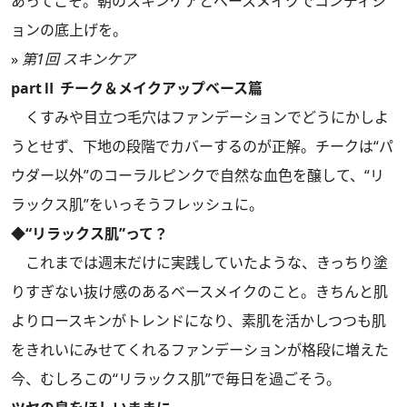
あってこそ。朝のスキンケアとベースメイクでコンディシ
ョンの底上げを。
»
第1回 スキンケア
partⅡ チーク＆メイクアップベース篇
くすみや目立つ毛穴はファンデーションでどうにかしよ
うとせず、下地の段階でカバーするのが正解。チークは“パ
ウダー以外”のコーラルピンクで自然な血色を醸して、“リ
ラックス肌”をいっそうフレッシュに。
◆“リラックス肌”って？
これまでは週末だけに実践していたような、きっちり塗
りすぎない抜け感のあるベースメイクのこと。きちんと肌
よりロースキンがトレンドになり、素肌を活かしつつも肌
をきれいにみせてくれるファンデーションが格段に増えた
今、むしろこの“リラックス肌”で毎日を過ごそう。