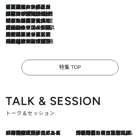
【厳選旅コスメ】「多機能アイテムがメイン！」旅好き美容エディターが選んだ夏旅ベストコスメを発表【Mサイズジップ】
3 Hours Ago
2026.8.6
「荷物が増えるほど旅ストレスは増す」美容ジャーナリストがたどり着いた最終結論。“化粧品を劇的に減らす”感動の凝縮美容とは
2026.8.6
「旅先には金髪ウィッグを持参」日本と同じメイクでは損してる!? 美容ジャーナリストが提案する“掟破りの旅美容”とは
2026.8.6
【厳選旅コスメ】「身軽さ＆UV対策重視！」ヘアアーティストshucoが選んだ夏旅ベストコスメを発表【Mサイズジップ】
2026.8.5
【厳選旅コスメ】国内をあちこち移動する河井菜摘が選んだ夏旅ベストコスメ発表！「リラックスアイテムはマスト」【Mサイズジップ】
2026.8.4
【厳選旅コスメ】「紫外線＆乾燥対策しながらメイク感も！」ヘア＆メイクGeorgeが選んだ夏旅ベストコスメを発表！【Mサイズジップ】
特集 TOP
TALK & SESSION
トーク＆セッション
2026.8.3
「今後値上げがあるとすれば…」「リスクがあるのは今年の冬」エネルギー専門家が語る、ホルムズ海峡封鎖が家庭にもたらす“ある心配”
2026.8.3
「住宅建てられない…」「サーチャージ料の高値が続いている」ホルムズ海峡封鎖による影響はいつまで続く？《エネルギー専門家に聞く“どうなる日本の暮らし”》