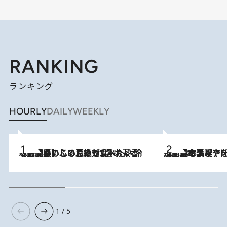
RANKING
ランキング
HOURLY
DAILY
WEEKLY
2026.8.5
【静岡県】この夏絶対食べたい 冷やしておいしいおやつ3選 お茶香る生食感のふるふるゼリー
2026.8.5
【西日本エリアを総まとめ】 47都道府県の手みやげ ひんやりスイーツで夏を満喫
1 / 5