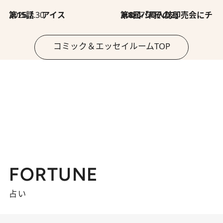
2026.7.30
第15話 アイス
2026.7.30
第8回「同人誌即売会にチャレンジ その2」
コミック＆エッセイルームTOP
FORTUNE
占い