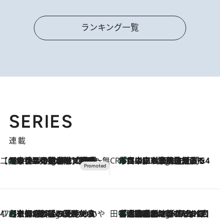
ランキング一覧
SERIES
連載
【CREA×星野リゾート】唯一無二。癒しと発見が待つ場所へ
【トンボの足水浴】ヒノキの香りに包まれて涼感マックス！約13℃の湧水かけ流しを避暑地「星野温泉 トンボの湯」で体験
1 Hour Ago
CREA'S CHOICE
「立川にも歌舞伎があるんだよ」 片岡仁左衛門・市川中車ら豪華座組みで4年目の立川立飛歌舞伎へ
3 Hours Ago
47都道府県の手みやげ ひんやりスイーツで夏を満喫
【京都府】この夏絶対食べたい 冷やしておいしいおやつ3選 ひと口目から心を掴む新緑のテリーヌ
3 Hours Ago
田中稲の勝手に再ブーム
「湘南乃風に憧れて」観客大盛上がりの“タオル回し”に、ラッパー顔負けの高速歌唱まで…さだまさし（74）のアグレッシブすぎる現在地
8 Hours Ago