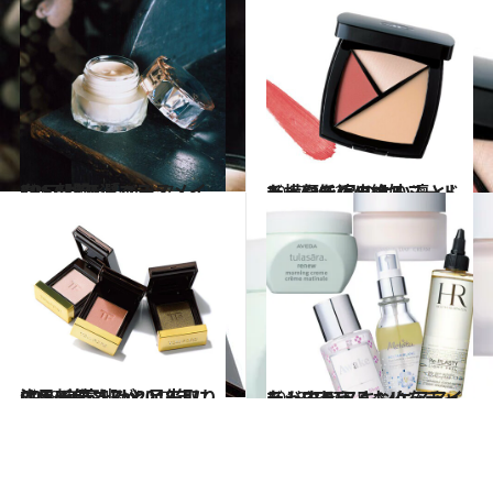
2017.12.3
CREAベストコスメ2017！(4) 「ベースメイク」部門5選
ビューティ＆ヘルス
2017.10.3
トーン低めの絶妙ヌードチークで 品のよい凜とした横顔を演出する
ビューティ＆ヘルス
2018.1.1
CREA美容班が2018年に注目！ 春をひと足先取りする新作コスメ
ビューティ＆ヘルス
2018.3.16
たっぷりうるおいをチャージする スキンケアアイテムBEST5
ビューティ＆ヘルス