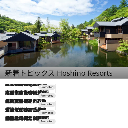
新着トピックス Hoshino Resorts
【トンボの足水浴】ヒノキの香りに包まれて涼感マックス！約13℃の湧水かけ流しを避暑地「星野温泉 トンボの湯」で体験
1 Hour Ago
2026.7.31
【ホテル帰省】という選択肢をOMOが提案。家族とほどよい距離を保つには「昼は実家、夜は気兼ねなくホテルで！」
2026.7.24
【夏限定ディナーコース】旬を迎える稚鮎や花ズッキーニなどをイタリア・トスカーナの郷土料理の手法で満喫！
2026.7.17
「土佐和ハーブかき氷」がOMO7高知に登場！生姜、山椒、大葉など目にも舌にも涼を呼ぶ郷土の味
2026.7.10
NEW OPEN！【界 草津】名湯の地に誕生。趣の異なる2種の温泉と上州ならではの会席・蕎麦割烹など美食を味わう究極の癒やし旅