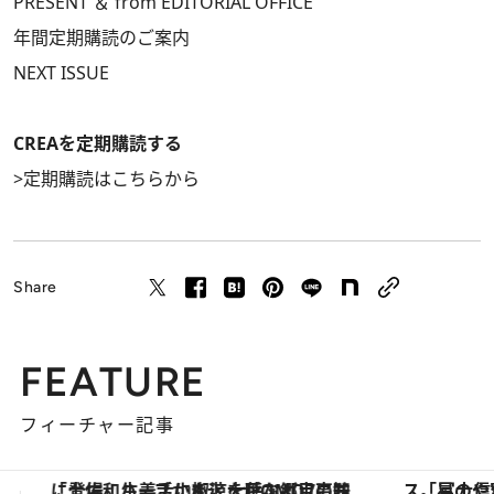
PRESENT ＆ from EDITORIAL OFFICE
年間定期購読のご案内
NEXT ISSUE
CREAを定期購読する
>
定期購読はこちらから
Share
FEATURE
フィーチャー記事
を呼ぶ郷土の味
「星のや富士」でデジタルデトックス。冨士信仰の歴史を辿り、心身を調える。
【銀座で出合う最旬美容】美髪ケ