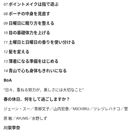
ポイントメイクは指で遊ぶ
07
ポーチの中身を見直す
08
日曜日に眠り方を整える
09
目の基礎体力を上げる
10
土曜日と日曜日の香りを使い分ける
11
髪を変える
12
薄着になる準備をはじめる
13
青山で心も身体もきれいになる
14
BoA
“日々、重ねる努力が、美しさには大切なこと”
春の休日、何をして過ごしますか？
ジェーン・スー／青柳文子／山内宏泰／MICHIRU／ツレヅレハナコ／菅
原 敏／AYUMI／水野しず
川栄李奈