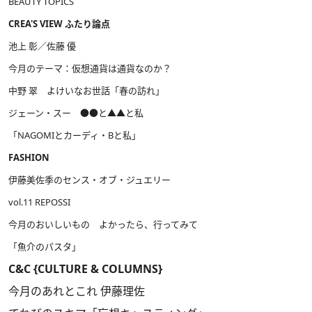
BEAUTY TOPICS
CREA'S VIEW ふたり論点
池上 彰／佐藤 優
今月のテーマ：仮想通貨は通貨なのか？
中野 翠 よけいなお世話「春の訪れ」
ジェーン・スー ●●と▲▲と私
「NAGOMIとカーディ・Bと私」
FASHION
伊藤美佐季のセンス・オブ・ジュエリー
vol.11 REPOSSI
今月のおいしいもの よかったら、行ってみて
「魚介のパスタ」
C&C {CULTURE & COLUMNS}
今月のあれとこれ 伊藤理佐