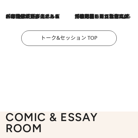
2026.8.3
「今後値上げがあるとすれば…」「リスクがあるのは今年の冬」エネルギー専門家が語る、ホルムズ海峡封鎖が家庭にもたらす“ある心配”
2026.8.3
「住宅建てられない…」「サーチャージ料の高値が続いている」ホルムズ海峡封鎖による影響はいつまで続く？《エネルギー専門家に聞く“どうなる日本の暮らし”》
トーク&セッション TOP
COMIC & ESSAY
ROOM