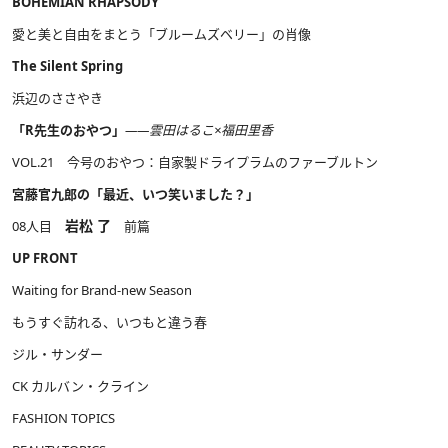
BOHEMIAN RHAPSODY
愛と美と自由をまとう「ブルームズベリー」の肖像
The Silent Spring
浜辺のささやき
「R先生のおやつ」
――雲田はるこ×福田里香
VOL.21 今号のおやつ：自家製ドライプラムのファーブルトン
宮藤官九郎の「最近、いつ笑いました？」
岩松 了
08人目
前篇
UP FRONT
Waiting for Brand-new Season
もうすぐ訪れる、いつもと違う春
ジル・サンダー
CK カルバン・クライン
FASHION TOPICS