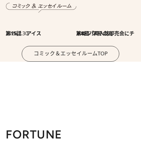
2026.7.30
第15話 アイス
2026.7.30
第8回「同人誌即売会にチャレンジ その2」
コミック＆エッセイルームTOP
FORTUNE