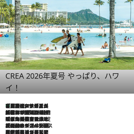
CREA 2026年夏号 やっぱり、ハワ
イ！
【厳選旅コスメ】「多機能アイテムがメイン！」旅好き美容エディターが選んだ夏旅ベストコスメを発表【Mサイズジップ】
2026.8.7
2026.8.6
「荷物が増えるほど旅ストレスは増す」美容ジャーナリストがたどり着いた最終結論。“化粧品を劇的に減らす”感動の凝縮美容とは
2026.8.6
「旅先には金髪ウィッグを持参」日本と同じメイクでは損してる!? 美容ジャーナリストが提案する“掟破りの旅美容”とは
2026.8.6
【厳選旅コスメ】「身軽さ＆UV対策重視！」ヘアアーティストshucoが選んだ夏旅ベストコスメを発表【Mサイズジップ】
2026.8.5
【厳選旅コスメ】国内をあちこち移動する河井菜摘が選んだ夏旅ベストコスメ発表！「リラックスアイテムはマスト」【Mサイズジップ】