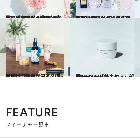
2017.2.22
花の香りのビューティ時間割【07:30】 好きな香りで肌を整える6アイテム
ビューティ＆ヘルス
2017.2.25
花の香りのビューティ時間割【08:30】 TPOで選びたいフレグランス6選
ビューティ＆ヘルス
2017.2.27
花の香りのビューティ時間割【11:00】 デスクに常備したい保湿アイテム6選
ビューティ＆ヘルス
2016.11.26
CREAベストコスメ2016！(4) 「美白ケア」部門
ビューティ＆ヘルス
FEATURE
フィーチャー記事