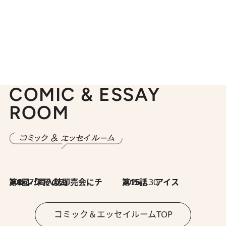
COMIC & ESSAY
ROOM
2026.7.30
第8回「同人誌即売会にチャレンジ その2」
2026.7.30
第15話 アイス
コミック＆エッセイルームTOP