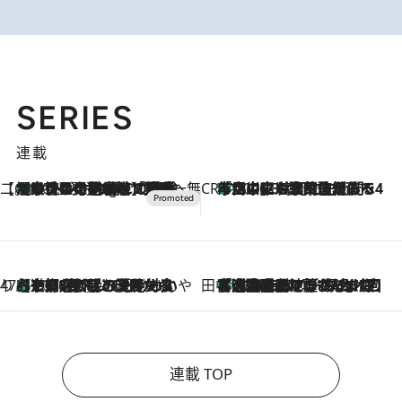
SERIES
連載
【CREA×星野リゾート】唯一無二。癒しと発見が待つ場所へ
【トンボの足水浴】ヒノキの香りに包まれて涼感マックス！約13℃の湧水かけ流しを避暑地「星野温泉 トンボの湯」で体験
10 Hours Ago
CREA'S CHOICE
「立川にも歌舞伎があるんだよ」 片岡仁左衛門・市川中車ら豪華座組みで4年目の立川立飛歌舞伎へ
2026.8.7
47都道府県の手みやげ ひんやりスイーツで夏を満喫
【京都府】この夏絶対食べたい 冷やしておいしいおやつ3選 ひと口目から心を掴む新緑のテリーヌ
2026.8.7
田中稲の勝手に再ブーム
「湘南乃風に憧れて」観客大盛上がりの“タオル回し”に、ラッパー顔負けの高速歌唱まで…さだまさし（74）のアグレッシブすぎる現在地
2026.8.7
連載 TOP