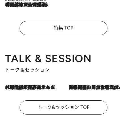
2026.8.4
【厳選旅コスメ】「紫外線＆乾燥対策しながらメイク感も！」ヘア＆メイクGeorgeが選んだ夏旅ベストコスメを発表！【Mサイズジップ】
特集 TOP
TALK & SESSION
トーク＆セッション
2026.8.3
「今後値上げがあるとすれば…」「リスクがあるのは今年の冬」エネルギー専門家が語る、ホルムズ海峡封鎖が家庭にもたらす“ある心配”
2026.8.3
「住宅建てられない…」「サーチャージ料の高値が続いている」ホルムズ海峡封鎖による影響はいつまで続く？《エネルギー専門家に聞く“どうなる日本の暮らし”》
トーク&セッション TOP