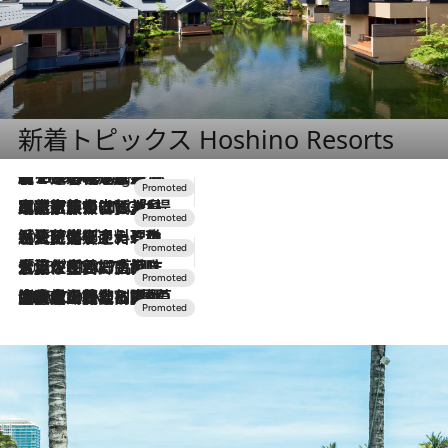
新着トピックス Hoshino Resorts
【トンボの足水浴】ヒノキの香りに包まれて涼感マックス！約13℃の湧水かけ流しを避暑地「星野温泉 トンボの湯」で体験
10 Hours Ago
2026.7.31
【ホテル帰省】という選択肢をOMOが提案。家族とほどよい距離を保つには「昼は実家、夜は気兼ねなくホテルで！」
2026.7.24
【夏限定ディナーコース】旬を迎える稚鮎や花ズッキーニなどをイタリア・トスカーナの郷土料理の手法で満喫！
2026.7.17
「土佐和ハーブかき氷」がOMO7高知に登場！生姜、山椒、大葉など目にも舌にも涼を呼ぶ郷土の味
2026.7.10
NEW OPEN！【界 草津】名湯の地に誕生。趣の異なる2種の温泉と上州ならではの会席・蕎麦割烹など美食を味わう究極の癒やし旅