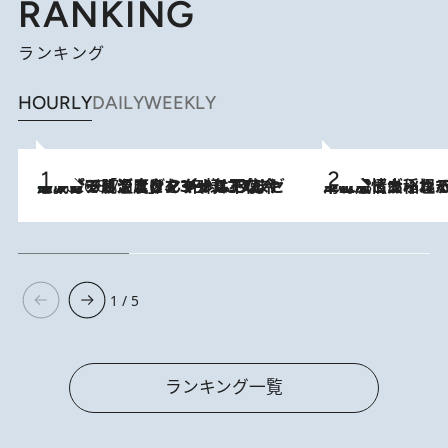
RANKING
ランキング
HOURLY
DAILY
WEEKLY
メントールやエタノールは不使用。ピジョンより、マイルドな冷感成分で肌温度をマイナス3℃まで下げる「ごきげんクール ひんやりアクアミスト」を3名様にプレゼント
2026.8.7
2026.8.5
下町風情あふれる台北屈指の人気エリア・大稲埕でセンスのいい台湾土産《ヴィン
1 / 5
ランキング一覧