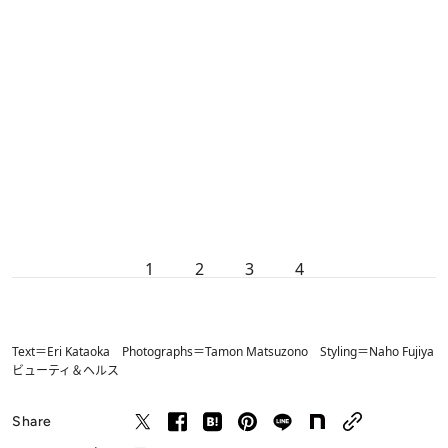
1
2
3
4
Text＝Eri Kataoka Photographs＝Tamon Matsuzono Styling＝Naho Fujiya
ビューティ＆ヘルス
Share