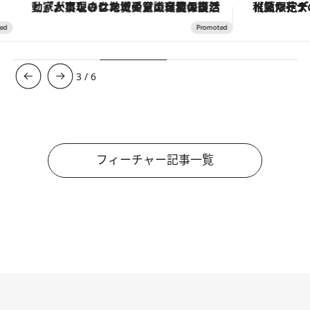
「大事なのは地域の意識を変えること」。ロレックス賞受賞の自然保護活動家が実現させたナイジェリアの自然環境の復活
【夏限定ディナーコース】旬を迎
3
/
6
フィーチャー記事一覧