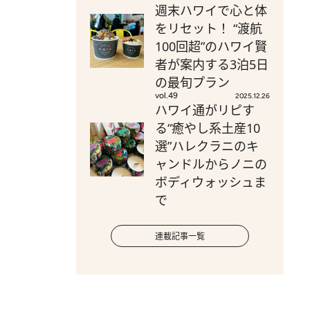
週末ハワイで心と体
をリセット！ “渡航
100回超”のハワイ賢
者が案内する3泊5日
の最旬プラン
vol.49
2025.12.26
ハワイ通がリピす
る“癒やし系土産10
選”ハレクラニのキ
ャンドルからノニの
ボディウォッシュま
で
連載記事一覧