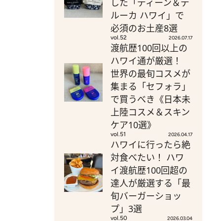
した「ディーン＆デ
ルーカ ハワイ」で
必須のお土産8選
vol.52
2026.07.17
渡航歴100回以上の
ハワイ通が厳選！
世界の最旬コスメが
集まる「セフォラ」
で買うべき《日本未
上陸コスメ＆スキン
ケア10選》
vol.51
2026.04.17
ハワイに行ったら絶
対食べたい！ ハワ
イ渡航歴100回超の
達人が厳選する「最
旬バーガーショッ
プ」3選
vol.50
2026.03.04