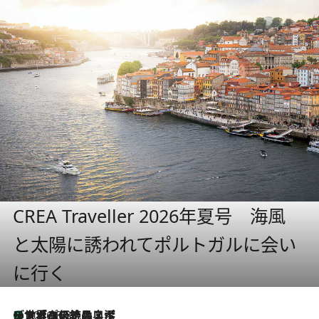
CREA Traveller 2026年夏号 海風
と太陽に誘われてポルトガルに会い
に行く
リスボンの絶品スイーツ「パステル・デ・ナタ」とは？ポルトガル伝統の奥深い世界へ
2026.8.8