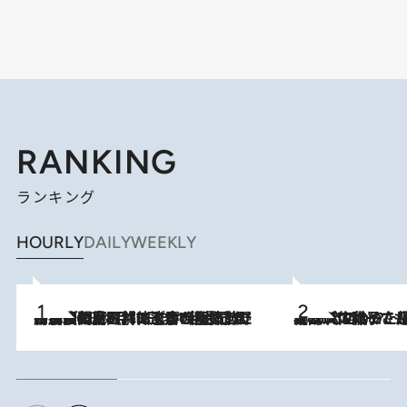
RANKING
ランキング
HOURLY
DAILY
WEEKLY
「最後に見られてよかった」上野動物園の東園パンダ舎が解体前に特別公開。8月16日まで延長されたパネル展と共に辿る“半世紀”のパンダ飼育《解体工事の図面あり》
2026.8.8
2026.8.5
【阿川佐和子さんの年とる力】なぜ70代で始めた趣味は“こんなに楽しい”のか？ ピアノ、俳句…スランプに陥っても続けられる“ある秘訣”とは