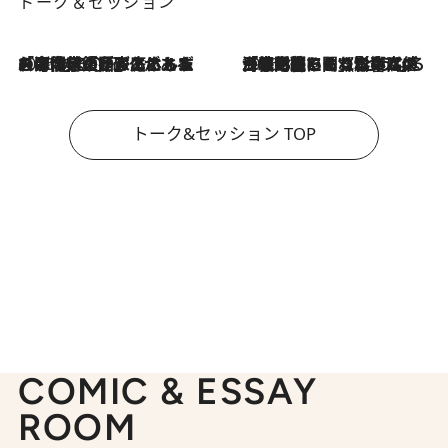
トーク＆セッション
2026.8.3
「今後値上げがあるとすれば…」「リスクがあるのは今年の冬」エネルギー専門家が語る、ホルムズ海峡封鎖が家庭にもたらす“ある心配”
2026.8.3
「住宅建てられない…」「サーチャージ料の高値が続いている」ホルムズ海峡封鎖による影響はいつまで続く？《エネルギー専門家に聞く“どうなる日本の暮らし”》
トーク&セッション TOP
COMIC & ESSAY
ROOM