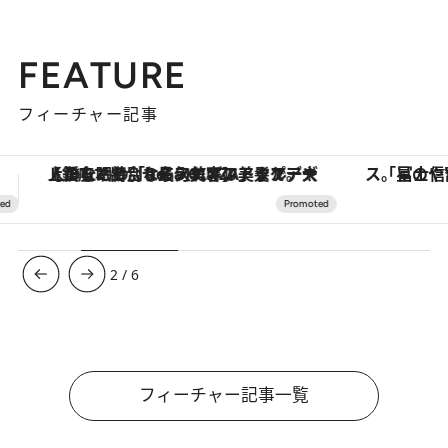
FEATURE
フィーチャー記事
「星のや富士」でデジタルデトックス。冨士信仰の歴史を辿り、心身を調える。
【夏限定ディナーコース】旬を迎
3
/
6
フィーチャー記事一覧