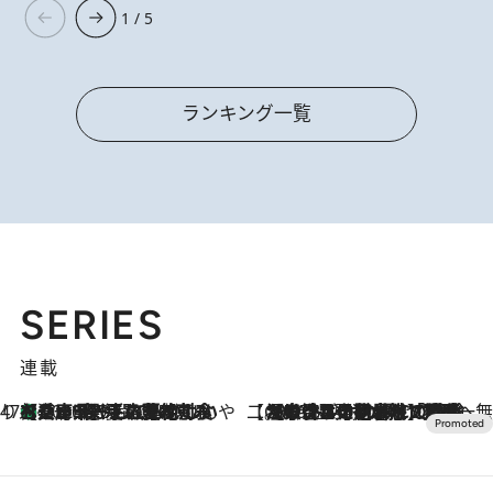
1 / 5
ランキング一覧
SERIES
連載
47都道府県の手みやげ ひんやりスイーツで夏を満喫
【兵庫県】この夏絶対食べたい 冷やしておいしいおやつ3選 淡路島の恵みをジェラートに集約
2026.8.8
【CREA×星野リゾート】唯一無二。癒しと発見が待つ場所へ
2026.8.7
【トンボの足水浴】ヒノキの香りに包まれて涼感マックス！約13℃の湧水かけ流しを避暑地「星野温泉 トンボの湯」で体験