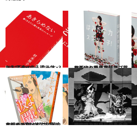
2014.4.24
人生に迷ったら読みたい！ 乙女のたしなみ本×3
カルチャー
2014.2.27
はみ出し続けた結果、夢を形にした異才・スプツニ子！の半自叙伝
カルチャー
2016.1.5
ラジオの声は人生を動かすのか？ DJが起こす革命を描く2作のマンガ
カルチャー
2016.1.31
高田純次が清川虹子の指輪を……？ 少年少女文学の内容を妄想してみた
カルチャー