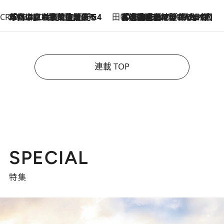
CREA'S CHOICE
2026.8.7
「立川にも歌舞伎があるんだよ」 片岡仁左衛門・市川中車ら豪華座組みで4年目の立川立飛歌舞伎へ
田中稲の勝手に再ブーム
2026.8.7
「湘南乃風に憧れて」観客大盛上がりの“タオル回し”に、ラッパー顔負けの高速歌唱まで…さだまさし（74）のアグレッシブすぎる現在地
連載 TOP
SPECIAL
特集