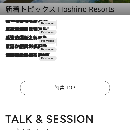
新着トピックス Hoshino Resorts
2026.8.7
【トンボの足水浴】ヒノキの香りに包まれて涼感マックス！約13℃の湧水かけ流しを避暑地「星野温泉 トンボの湯」で体験
2026.7.31
【ホテル帰省】という選択肢をOMOが提案。家族とほどよい距離を保つには「昼は実家、夜は気兼ねなくホテルで！」
2026.7.24
【夏限定ディナーコース】旬を迎える稚鮎や花ズッキーニなどをイタリア・トスカーナの郷土料理の手法で満喫！
2026.7.17
「土佐和ハーブかき氷」がOMO7高知に登場！生姜、山椒、大葉など目にも舌にも涼を呼ぶ郷土の味
2026.7.10
NEW OPEN！【界 草津】名湯の地に誕生。趣の異なる2種の温泉と上州ならではの会席・蕎麦割烹など美食を味わう究極の癒やし旅
特集 TOP
TALK & SESSION