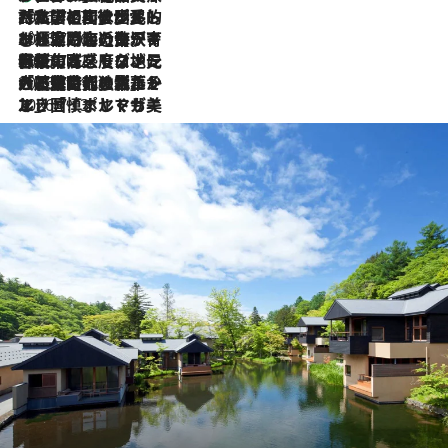
2026.7.27
「私の祖国はポルトガル語です」国民的詩人フェルナンド・ペソアと、彼が愛した文学の街を歩く
2026.7.26
ポルトガル近海が育む極上の海の幸。キリリと冷えた白ワインと愉しむ、シーフード専門店の贅沢
2026.7.22
伝統の味をモダンに昇華。高感度な地元客が集う、リスボンの最旬ガストロノミー
2026.7.21
大航海時代の栄華から、震災、独裁、そして革命へ。ポルトガル・首都リスボンの石畳に刻まれた「歴史の光と影」
2026.7.13
エッセイ・ヤマザキマリ「慎ましくも美しき国 ポルトガル」