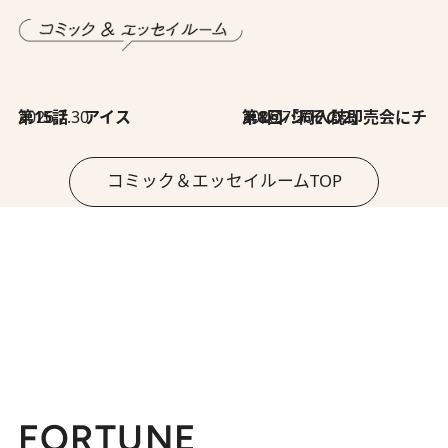
2026.7.30
第15話 アイス
2026.7.30
第8回「同人誌即売会にチャレンジ その2」
コミック＆エッセイルームTOP
FORTUNE