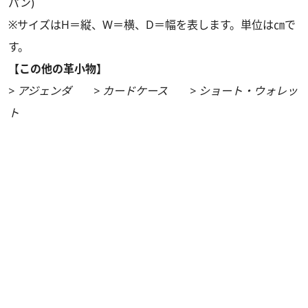
パン)
※サイズはH＝縦、W＝横、D＝幅を表します。単位は㎝で
す。
【この他の革小物】
> アジェンダ
> カードケース
> ショート・ウォレッ
ト