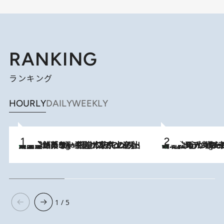
RANKING
ランキング
HOURLY
DAILY
WEEKLY
【間違いのない王道・東京土産】資生堂パーラー 銀座本店でのみ出会える銘菓5選《極上プディング・濃厚チーズケーキ・ボンボンショコラほか》
2 Hours Ago
《北欧の人々の幸福度が高いのは…》元デンマーク親善大使が出会った“心が満たされる暮らし”「いいかげんにヒュッゲしなさい！」
2 Hours Ago
1 / 5