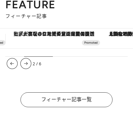
FEATURE
フィーチャー記事
【銀座で出合う最旬美容】美髪ケアや上質な眠り…セルフケアのアップデートから、特別な名入れギフトまで。大人のための「ReFa GINZA」クルーズ
【夏限定ディナーコース】旬を迎
3
/
6
フィーチャー記事一覧