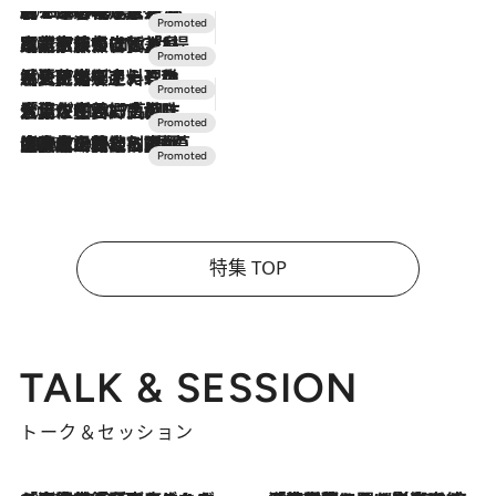
2026.8.7
【トンボの足水浴】ヒノキの香りに包まれて涼感マックス！約13℃の湧水かけ流しを避暑地「星野温泉 トンボの湯」で体験
2026.7.31
【ホテル帰省】という選択肢をOMOが提案。家族とほどよい距離を保つには「昼は実家、夜は気兼ねなくホテルで！」
2026.7.24
【夏限定ディナーコース】旬を迎える稚鮎や花ズッキーニなどをイタリア・トスカーナの郷土料理の手法で満喫！
2026.7.17
「土佐和ハーブかき氷」がOMO7高知に登場！生姜、山椒、大葉など目にも舌にも涼を呼ぶ郷土の味
2026.7.10
NEW OPEN！【界 草津】名湯の地に誕生。趣の異なる2種の温泉と上州ならではの会席・蕎麦割烹など美食を味わう究極の癒やし旅
特集 TOP
TALK & SESSION
トーク＆セッション