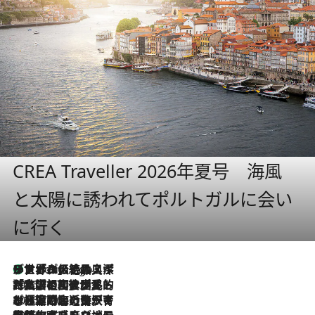
CREA Traveller 2026年夏号 海風
と太陽に誘われてポルトガルに会い
に行く
リスボンの絶品スイーツ「パステル・デ・ナタ」とは？ポルトガル伝統の奥深い世界へ
2 Hours Ago
2026.7.27
「私の祖国はポルトガル語です」国民的詩人フェルナンド・ペソアと、彼が愛した文学の街を歩く
2026.7.26
ポルトガル近海が育む極上の海の幸。キリリと冷えた白ワインと愉しむ、シーフード専門店の贅沢