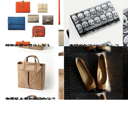
2011.12.12
新年を機に気分一新！ ショート・ウォレット
ファッション
2012.2.13
大好きなスカルモチーフを2つゲット！
コミック ＆ エッセイ
2012.1.11
大満足！才色兼備なアニヤのトート＆iPadケース
コミック ＆ エッセイ
2011.9.24
秋冬を乗り切る！ 頼れる3つのシューズ
ファッション