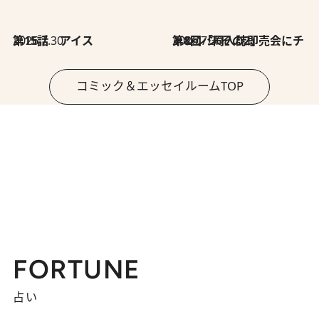
2026.7.30
第15話 アイス
2026.7.30
第8回「同人誌即売会にチャレンジ その2」
コミック＆エッセイルームTOP
FORTUNE
占い