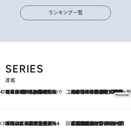
ランキング一覧
SERIES
連載
47都道府県の手みやげ ひんやりスイーツで夏を満喫
【兵庫県】この夏絶対食べたい 冷やしておいしいおやつ3選 淡路島の恵みをジェラートに集約
2 Hours Ago
【CREA×星野リゾート】唯一無二。癒しと発見が待つ場所へ
2026.8.7
【トンボの足水浴】ヒノキの香りに包まれて涼感マックス！約13℃の湧水かけ流しを避暑地「星野温泉 トンボの湯」で体験
CREA'S CHOICE
2026.8.7
「立川にも歌舞伎があるんだよ」 片岡仁左衛門・市川中車ら豪華座組みで4年目の立川立飛歌舞伎へ
田中稲の勝手に再ブーム
2026.8.7
「湘南乃風に憧れて」観客大盛上がりの“タオル回し”に、ラッパー顔負けの高速歌唱まで…さだまさし（74）のアグレッシブすぎる現在地