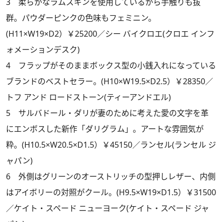
3 柔らかなラムスキンを使用しているから手触りも抜
群。パウダーピンクの色味もフェミニン。
(H11×W19×D2）￥25200／シー バイクロエ(クロエ インフ
ォメーションデスク)
4 フラップがそのままボックス型の小銭入れになっている
ブランドのベストセラー。(H10×W19.5×D2.5）￥28350／
トフ アンド ロードストーン(ティーアンドエル)
5 サルバドール・ダリが妻のために考えた愛の文字を革
にエンボスした新作「ダリグラム」。アートな雰囲気が
粋。(H10.5×W20.5×D1.5）￥45150／ランセル(ランセル ジ
ャパン)
6 外側はグリーンのオーストリッチの型押しレザー、内側
はアイボリーの対照がクール。(H9.5×W19×D1.5）￥31500
／ケイト・スペード ニューヨーク(ケイト・スペード ジャ