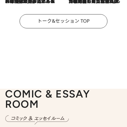
2026.8.3
「今後値上げがあるとすれば…」「リスクがあるのは今年の冬」エネルギー専門家が語る、ホルムズ海峡封鎖が家庭にもたらす“ある心配”
2026.8.3
「住宅建てられない…」「サーチャージ料の高値が続いている」ホルムズ海峡封鎖による影響はいつまで続く？《エネルギー専門家に聞く“どうなる日本の暮らし”》
トーク&セッション TOP
COMIC & ESSAY
ROOM