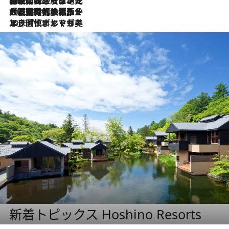
2026.7.22
伝統の味をモダンに昇華。高感度な地元客が集う、リスボンの最旬ガストロノミー
2026.7.21
大航海時代の栄華から、震災、独裁、そして革命へ。ポルトガル・首都リスボンの石畳に刻まれた「歴史の光と影」
2026.7.13
エッセイ・ヤマザキマリ「慎ましくも美しき国 ポルトガル」
新着トピックス Hoshino Resorts