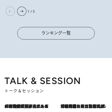
1 / 5
ランキング一覧
TALK & SESSION
トーク＆セッション
2026.8.3
「今後値上げがあるとすれば…」「リスクがあるのは今年の冬」エネルギー専門家が語る、ホルムズ海峡封鎖が家庭にもたらす“ある心配”
2026.8.3
「住宅建てられない…」「サーチャージ料の高値が続いている」ホルムズ海峡封鎖による影響はいつまで続く？《エネルギー専門家に聞く“どうなる日本の暮らし”》