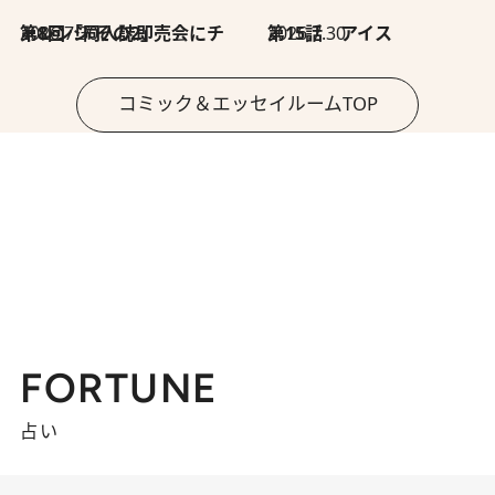
2026.7.30
第8回「同人誌即売会にチャレンジ その2」
2026.7.30
第15話 アイス
コミック＆エッセイルームTOP
FORTUNE
占い