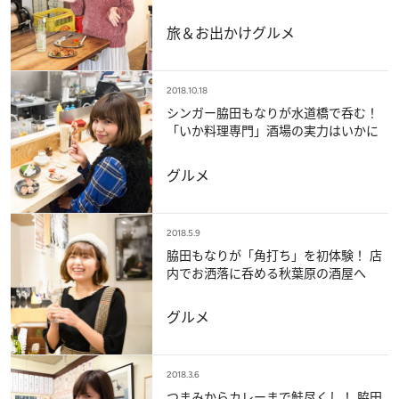
旅＆お出かけ
グルメ
2018.10.18
シンガー脇田もなりが水道橋で呑む！
「いか料理専門」酒場の実力はいかに
グルメ
2018.5.9
脇田もなりが「角打ち」を初体験！ 店
内でお洒落に呑める秋葉原の酒屋へ
グルメ
2018.3.6
つまみからカレーまで鮭尽くし！ 脇田