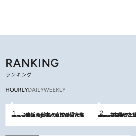
RANKING
ランキング
HOURLY
DAILY
WEEKLY
【ハワイ土産】ローカルの絶大な支持で復活！ 絶品の幻クッキー《元ファンの日本人女性が受け継いだ名店》
3 Hours Ago
2026.8.5
【阿川佐和子さんの年とる力】なぜ70代で始めた趣味は“こんなに楽しい”のか？ ピアノ、俳句…スランプに陥っても続けられる“ある秘訣”とは