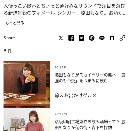
人懐っこい歌声とちょっと通好みなサウンドで注目を浴び
る新進気鋭のフィメール･シンガー、脇田もなり。お酒が大
好き！ だけど酒場ビギナーな彼女が、東京近郊の名店を探
もっと見る
訪しながら、立派な酒呑みレディへの階段を昇っていく模
グルメ
様をお届けします。
Share
8
件
2019.7.11
脇田もなりがスカイツリーの麓へ 「最
強のもつ焼」をつまみに飲む！
旅＆お出かけ
グルメ
2019.4.19
活版印刷工場兼立ち飲み酒場って？ 脇
田もなりが旬の街・森下を探訪