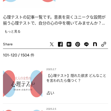
心理テストの記事一覧です。意表を突くユニークな設問が
揃う心理テストで、自分の心の中を覗いてみませんか？
恋愛、仕事、人間関係の深層心理……、自分でも気づかな
もっと見る
かったあなたの“本当の気持ち”が浮かび上がります。
占い
Share
101-120 / 1504
件
2025.2.7
【心理テスト】隠れた欲求 どんなこと
を言われたら傷つく？
占い
2025.2.5