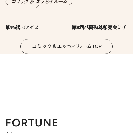
2026.7.30
第15話 アイス
2026.7.30
第8回「同人誌即売会にチャレンジ その2」
コミック＆エッセイルームTOP
FORTUNE