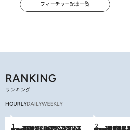
フィーチャー記事一覧
RANKING
ランキング
HOURLY
DAILY
WEEKLY
2026.8.5
【阿川佐和子さんの年とる力】なぜ70代で始めた趣味は“こんなに楽しい”のか？ ピアノ、俳句…スランプに陥っても続けられる“ある秘訣”とは
2026.8.5
【なぜ吉沢亮は「気配を消せる」のか？】興行収入208億の『国宝』を経て挑むミュージカル『ディア・エヴァン・ハンセン』。トップ俳優が舞台上でさらけ出した“孤独”とは