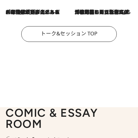
2026.8.3
「今後値上げがあるとすれば…」「リスクがあるのは今年の冬」エネルギー専門家が語る、ホルムズ海峡封鎖が家庭にもたらす“ある心配”
2026.8.3
「住宅建てられない…」「サーチャージ料の高値が続いている」ホルムズ海峡封鎖による影響はいつまで続く？《エネルギー専門家に聞く“どうなる日本の暮らし”》
トーク&セッション TOP
COMIC & ESSAY
ROOM