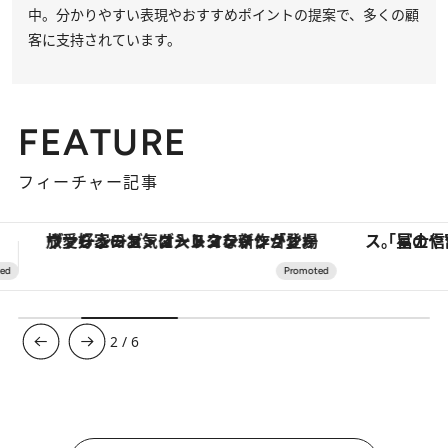
中。分かりやすい表現やおすすめポイントの提案で、多くの顧
客に支持されています。
FEATURE
フィーチャー記事
「星のや富士」でデジタルデトックス。冨士信仰の歴史を辿り、心身を調える。
【銀座で出合う最旬美容】美髪ケアや上質な眠
3
/
6