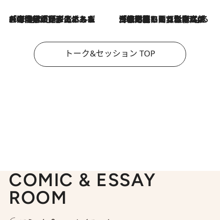
2026.8.3
「今後値上げがあるとすれば…」「リスクがあるのは今年の冬」エネルギー専門家が語る、ホルムズ海峡封鎖が家庭にもたらす“ある心配”
2026.8.3
「住宅建てられない…」「サーチャージ料の高値が続いている」ホルムズ海峡封鎖による影響はいつまで続く？《エネルギー専門家に聞く“どうなる日本の暮らし”》
トーク&セッション TOP
COMIC & ESSAY
ROOM