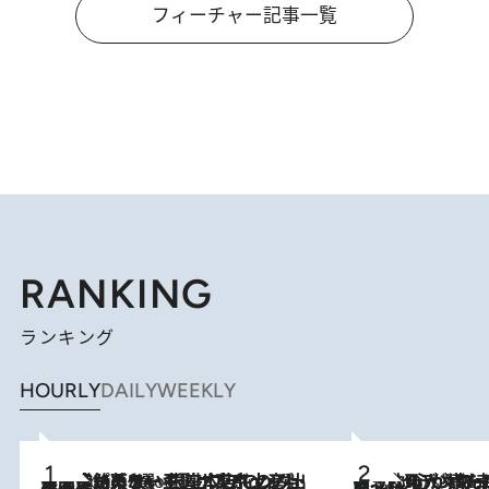
フィーチャー記事一覧
RANKING
ランキング
HOURLY
DAILY
WEEKLY
【間違いのない王道・東京土産】資生堂パーラー 銀座本店でのみ出会える銘菓5選《極上プディング・濃厚チーズケーキ・ボンボンショコラほか》
3 Hours Ago
《北欧の人々の幸福度が高いのは…》元デンマーク親善大使が出会った“心が満たされる暮らし”「いいかげんにヒュッゲしなさい！」
3 Hours Ago