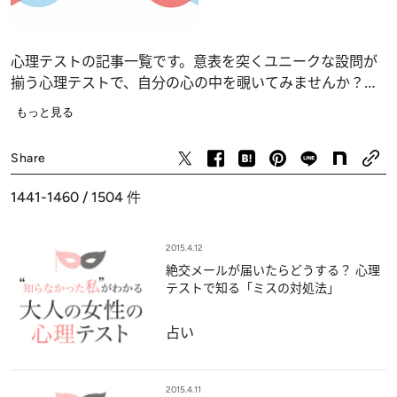
心理テストの記事一覧です。意表を突くユニークな設問が
揃う心理テストで、自分の心の中を覗いてみませんか？
恋愛、仕事、人間関係の深層心理……、自分でも気づかな
もっと見る
かったあなたの“本当の気持ち”が浮かび上がります。
占い
Share
1441-1460 / 1504
件
2015.4.12
絶交メールが届いたらどうする？ 心理
テストで知る「ミスの対処法」
占い
2015.4.11