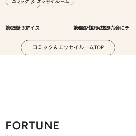
2026.7.30
第15話 アイス
2026.7.30
第8回「同人誌即売会にチャレンジ その2」
コミック＆エッセイルームTOP
FORTUNE