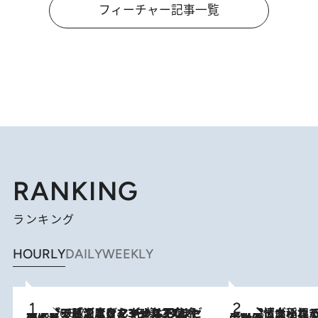
フィーチャー記事一覧
RANKING
ランキング
HOURLY
DAILY
WEEKLY
メントールやエタノールは不使用。ピジョンより、マイルドな冷感成分で肌温度をマイナス3℃まで下げる「ごきげんクール ひんやりアクアミスト」を3名様にプレゼント
2026.8.7
2026.8.5
下町風情あふれる台北屈指の人気エリア・大稲埕でセンスのいい台湾土産《ヴィン