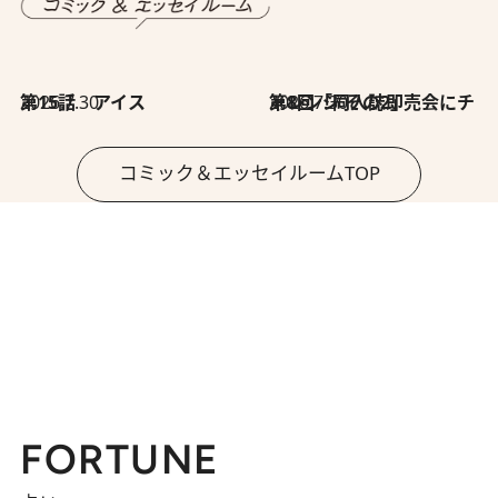
2026.7.30
第15話 アイス
2026.7.30
第8回「同人誌即売会にチャレンジ その2」
コミック＆エッセイルームTOP
FORTUNE