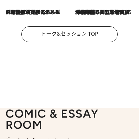
2026.8.3
「今後値上げがあるとすれば…」「リスクがあるのは今年の冬」エネルギー専門家が語る、ホルムズ海峡封鎖が家庭にもたらす“ある心配”
2026.8.3
「住宅建てられない…」「サーチャージ料の高値が続いている」ホルムズ海峡封鎖による影響はいつまで続く？《エネルギー専門家に聞く“どうなる日本の暮らし”》
トーク&セッション TOP
COMIC & ESSAY
ROOM