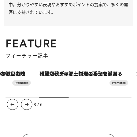
中。分かりやすい表現やおすすめポイントの提案で、多くの顧
客に支持されています。
FEATURE
フィーチャー記事
【夏限定ディナーコース】旬を迎える稚鮎や花ズッキーニなどをイタリア・トスカーナの郷土料理の手法で満喫！
ヴァシュロン・コンスタンタン
3
/
6