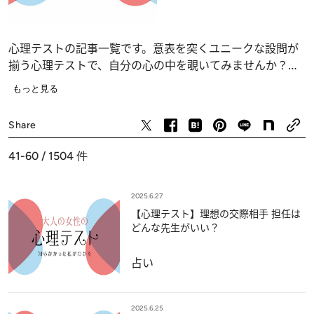
心理テストの記事一覧です。意表を突くユニークな設問が
揃う心理テストで、自分の心の中を覗いてみませんか？
恋愛、仕事、人間関係の深層心理……、自分でも気づかな
もっと見る
かったあなたの“本当の気持ち”が浮かび上がります。
占い
Share
41-60 / 1504
件
2025.6.27
【心理テスト】理想の交際相手 担任は
どんな先生がいい？
占い
2025.6.25