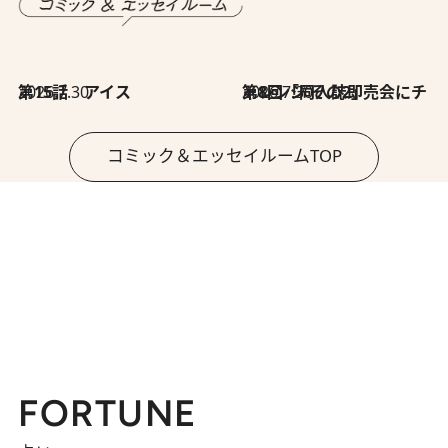
2026.7.30
第15話 アイス
2026.7.30
第8回「同人誌即売会にチャレンジ その2」
コミック＆エッセイルームTOP
FORTUNE