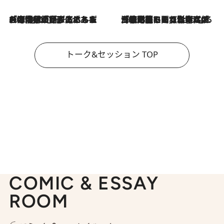
2026.8.3
「今後値上げがあるとすれば…」「リスクがあるのは今年の冬」エネルギー専門家が語る、ホルムズ海峡封鎖が家庭にもたらす“ある心配”
2026.8.3
「住宅建てられない…」「サーチャージ料の高値が続いている」ホルムズ海峡封鎖による影響はいつまで続く？《エネルギー専門家に聞く“どうなる日本の暮らし”》
トーク&セッション TOP
COMIC & ESSAY
ROOM