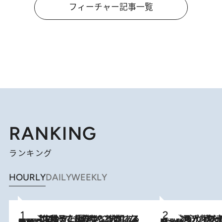
フィーチャー記事一覧
RANKING
ランキング
HOURLY
DAILY
WEEKLY
2026.8.5
【阿川佐和子さんの年とる力】なぜ70代で始めた趣味は“こんなに楽しい”のか？ ピアノ、俳句…スランプに陥っても続けられる“ある秘訣”とは
2026.8.8
《北欧の人々の幸福度が高いのは…》元デンマーク親善大使が出会った“心が満たされる暮らし”「いいかげんにヒュッゲしなさい！」