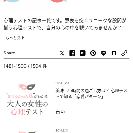
心理テストの記事一覧です。意表を突くユニークな設問が
揃う心理テストで、自分の心の中を覗いてみませんか？
恋愛、仕事、人間関係の深層心理……、自分でも気づかな
もっと見る
かったあなたの“本当の気持ち”が浮かび上がります。
占い
Share
1481-1500 / 1504
件
2014.9.20
美味しい時間の過ごし方は？ 心理テス
トで知る「恋愛パターン」
占い
2014.9.13