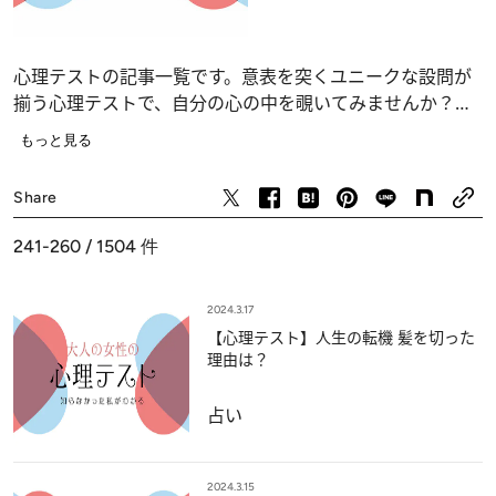
心理テストの記事一覧です。意表を突くユニークな設問が
揃う心理テストで、自分の心の中を覗いてみませんか？
恋愛、仕事、人間関係の深層心理……、自分でも気づかな
もっと見る
かったあなたの“本当の気持ち”が浮かび上がります。
占い
Share
241-260 / 1504
件
2024.3.17
【心理テスト】人生の転機 髪を切った
理由は？
占い
2024.3.15