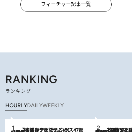
フィーチャー記事一覧
RANKING
ランキング
HOURLY
DAILY
WEEKLY
2026.8.5
【西日本エリアを総まとめ】 47都道府県の手みやげ ひんやりスイーツで夏を満喫
2026.8.5
【阿川佐和子さんの年とる力】なぜ70代で始めた趣味は“こんなに楽しい”のか？ ピアノ、俳句…スランプに陥っても続けられる“ある秘訣”とは