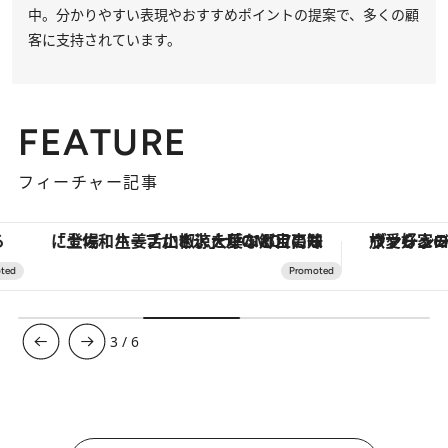
中。分かりやすい表現やおすすめポイントの提案で、多くの顧
客に支持されています。
FEATURE
フィーチャー記事
「土佐和ハーブかき氷」がOMO7高知に登場！生姜、山椒、大葉など目にも舌にも涼を呼ぶ郷土の味
ヴァシュロン・コンスタンタン
3
/
6