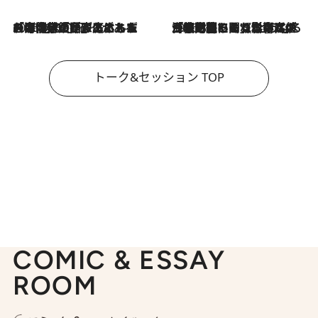
2026.8.3
「今後値上げがあるとすれば…」「リスクがあるのは今年の冬」エネルギー専門家が語る、ホルムズ海峡封鎖が家庭にもたらす“ある心配”
2026.8.3
「住宅建てられない…」「サーチャージ料の高値が続いている」ホルムズ海峡封鎖による影響はいつまで続く？《エネルギー専門家に聞く“どうなる日本の暮らし”》
トーク&セッション TOP
COMIC & ESSAY
ROOM