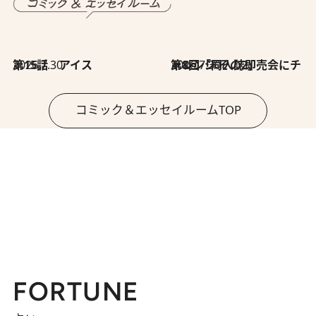
2026.7.30
第15話 アイス
2026.7.30
第8回「同人誌即売会にチャレンジ その2」
コミック＆エッセイルームTOP
FORTUNE