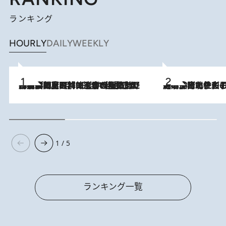
ランキング
HOURLY
DAILY
WEEKLY
2026.8.8
「最後に見られてよかった」上野動物園の東園パンダ舎が解体前に特別公開。8月16日まで延長されたパネル展と共に辿る“半世紀”のパンダ飼育《解体工事の図面あり》
2026.8.3
《「文士の子ども被害者の会」発足！》阿川佐和子（72）が語る遠藤周作に北杜夫、劇作家・矢代静一の子どもたちの“文豪プライベート事件簿”
1 / 5
ランキング一覧