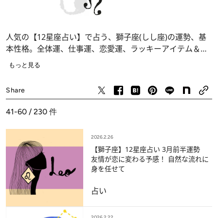
人気の【12星座占い】で占う、獅子座(しし座)の運勢、基
本性格。全体運、仕事運、恋愛運、ラッキーアイテム＆ラ
ッキーデー……あなたの運命が分かります。
もっと見る
占い
Share
41-60 / 230
件
2026.2.26
【獅子座】12星座占い 3月前半運勢
友情が恋に変わる予感！ 自然な流れに
身を任せて
占い
2026.2.22