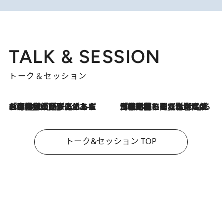
TALK & SESSION
トーク＆セッション
2026.8.3
「今後値上げがあるとすれば…」「リスクがあるのは今年の冬」エネルギー専門家が語る、ホルムズ海峡封鎖が家庭にもたらす“ある心配”
2026.8.3
「住宅建てられない…」「サーチャージ料の高値が続いている」ホルムズ海峡封鎖による影響はいつまで続く？《エネルギー専門家に聞く“どうなる日本の暮らし”》
トーク&セッション TOP