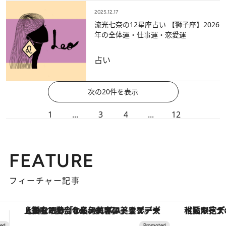
2025.12.17
流光七奈の12星座占い 【獅子座】2026
年の全体運・仕事運・恋愛運
占い
次の20件を表示
1
...
3
4
...
12
FEATURE
フィーチャー記事
【夏限定ディナーコース】旬を迎える稚鮎や花ズッキーニなどをイタリア・トスカーナの郷土料理の手法で満喫！
ヴァシュロン・コンスタンタン