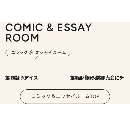
COMIC & ESSAY
ROOM
2026.7.30
第15話 アイス
2026.7.30
第8回「同人誌即売会にチャレンジ その2」
コミック＆エッセイルームTOP