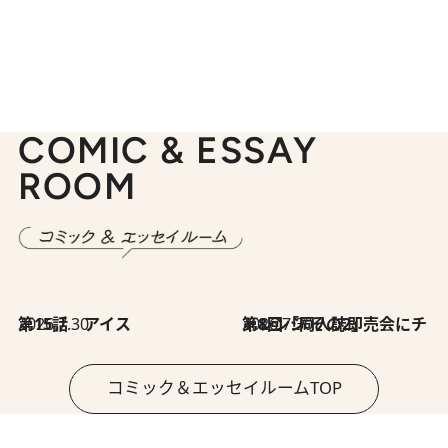
COMIC & ESSAY
ROOM
2026.7.30
第15話 アイス
2026.7.30
第8回「同人誌即売会にチャレンジ その2」
コミック＆エッセイルームTOP