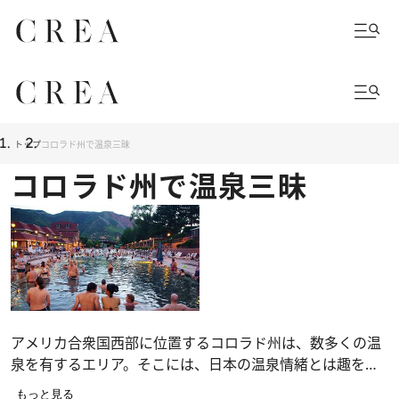
トップ
コロラド州で温泉三昧
コロラド州で温泉三昧
アメリカ合衆国西部に位置するコロラド州は、数多くの温
泉を有するエリア。そこには、日本の温泉情緒とは趣を異
にするユニークなカルチャーが花開いている。アメリカン
もっと見る