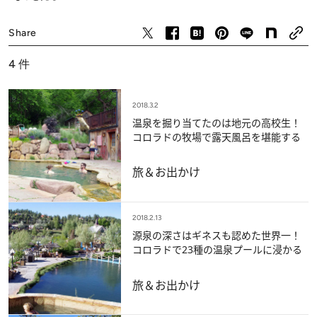
ロッキーに抱かれた“いで湯の里USA”を、山崎まゆみさん
旅＆お出かけ
が旅しました。
Share
4
件
2018.3.2
温泉を掘り当てたのは地元の高校生！
コロラドの牧場で露天風呂を堪能する
旅＆お出かけ
2018.2.13
源泉の深さはギネスも認めた世界一！
コロラドで23種の温泉プールに浸かる
旅＆お出かけ