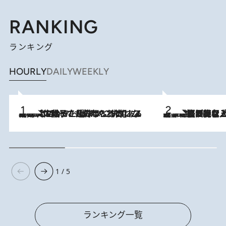
RANKING
ランキング
HOURLY
DAILY
WEEKLY
2026.8.5
【阿川佐和子さんの年とる力】なぜ70代で始めた趣味は“こんなに楽しい”のか？ ピアノ、俳句…スランプに陥っても続けられる“ある秘訣”とは
2026.8.5
【なぜ吉沢亮は「気配を消せる」のか？】興行収入208億の『国宝』を経て挑むミュージカル『ディア・エヴァン・ハンセン』。トップ俳優が舞台上でさらけ出した“孤独”とは
1 / 5
ランキング一覧