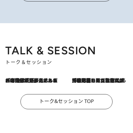
TALK & SESSION
トーク＆セッション
2026.8.3
「今後値上げがあるとすれば…」「リスクがあるのは今年の冬」エネルギー専門家が語る、ホルムズ海峡封鎖が家庭にもたらす“ある心配”
2026.8.3
「住宅建てられない…」「サーチャージ料の高値が続いている」ホルムズ海峡封鎖による影響はいつまで続く？《エネルギー専門家に聞く“どうなる日本の暮らし”》
トーク&セッション TOP