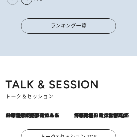
ランキング一覧
TALK & SESSION
トーク＆セッション
2026.8.3
「今後値上げがあるとすれば…」「リスクがあるのは今年の冬」エネルギー専門家が語る、ホルムズ海峡封鎖が家庭にもたらす“ある心配”
2026.8.3
「住宅建てられない…」「サーチャージ料の高値が続いている」ホルムズ海峡封鎖による影響はいつまで続く？《エネルギー専門家に聞く“どうなる日本の暮らし”》
トーク&セッション TOP