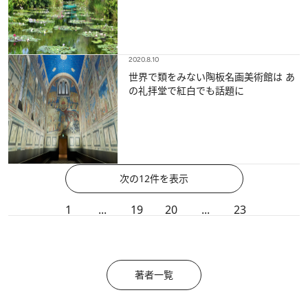
2020.8.10
世界で類をみない陶板名画美術館は あ
の礼拝堂で紅白でも話題に
次の12件を表示
1
...
19
20
...
23
著者一覧