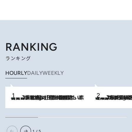
RANKING
ランキング
HOURLY
DAILY
WEEKLY
【大分・別府】「今一番おいしい食材を調理する」1日2組限定・ミシュラン2ツ星の日本料理店で、素材と四季を愉しむ極上の時間
2 Hours Ago
《みずみずしい桃が丸ごと》東京の“あの有名洋菓子シェフ”の下で修業したパティシエが腕を振るう、珠玉の夏限定パフェを堪能！【大分市】
2 Hours Ago
1 / 5