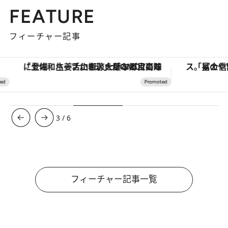
FEATURE
フィーチャー記事
「土佐和ハーブかき氷」がOMO7高知に登場！生姜、山椒、大葉など目にも舌にも涼を呼ぶ郷土の味
3
/
6
フィーチャー記事一覧