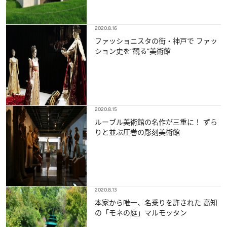
2020.8.16
ファッショニスタの街・神戸で ファッ
ション史を“観る”美術館
2020.8.15
ルーブル美術館の名作が三重に！ ずら
りと並ぶ圧巻の彫刻美術館
2020.8.13
本家から唯一、名乗りを許された 高知
の「モネの庭」マルモッタン