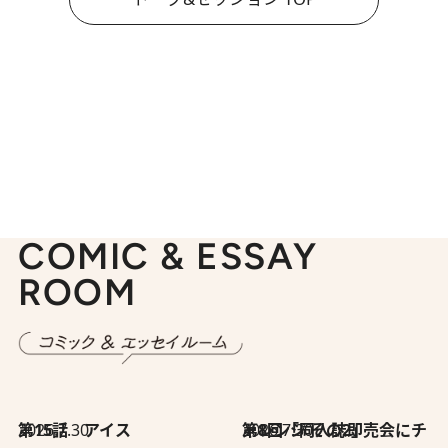
COMIC & ESSAY
ROOM
2026.7.30
第15話 アイス
2026.7.30
第8回「同人誌即売会にチャレンジ その2」