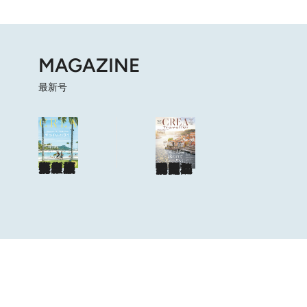
MAGAZINE
最新号
海も山もグルメも。人生最高の旅へ
やっぱり、ハワイ！
目次を見る
特集記事を読む
ショップリスト
海風と太陽に誘われてポルトガルに会いに行く
目次を見る
特集記事を読む