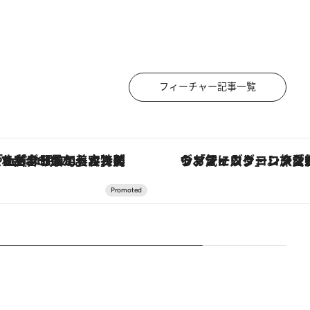
フィーチャー記事一覧
【銀座で出合う最旬美容】美髪ケアや上質な眠り…セルフケアのアップデートから、特別な名入れギフトまで。大人のための「ReFa GINZA」クルーズ