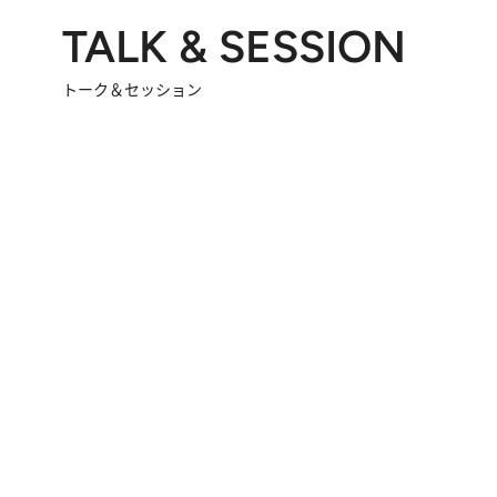
TALK & SESSION
トーク＆セッション
2026.8.3
「今後値上げがあるとすれば…」「リスクがあるのは今年の冬」エネルギー専門家が語る、ホルムズ海峡封鎖が家庭にもたらす“ある心配”
2026.
「住宅建てられない…」「サーチャージ料の高値が続いている」ホルムズ海峡封鎖による影響はいつまで続く？《エネルギー専門家に聞く“どうなる日本の暮らし”》