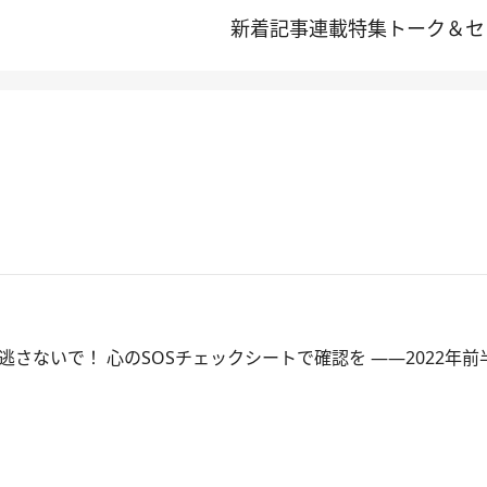
新着記事
連載
特集
トーク＆セ
さないで！ 心のSOSチェックシートで確認を ――2022年前半B