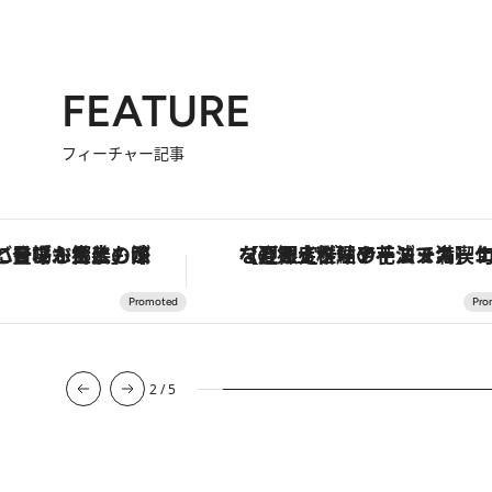
FEATURE
フィーチャー記事
「土佐和ハーブかき氷」がOMO7高知に登場！生姜、山椒、大葉など目にも舌にも涼を呼ぶ郷土の味
【夏限定ディナーコース】旬を迎える稚鮎や花ズッキーニなどをイタリア・トスカーナの郷土料理の手法で満喫
2
/
5