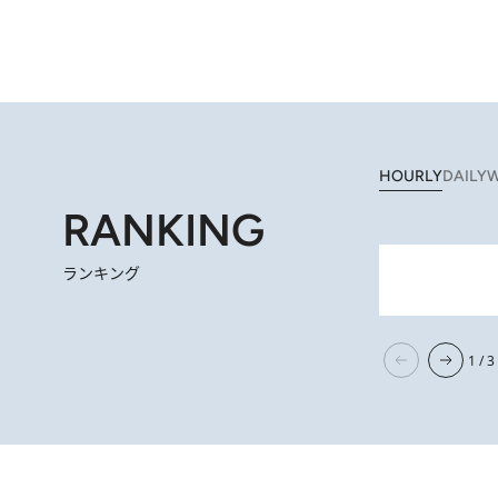
HOURLY
DAILY
W
RANKING
ランキング
【ハワイ土産】ローカルの絶大
3 H
1 / 3