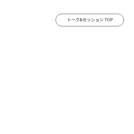
トーク&セッション TOP
2026.8.3
《「文士の子ども被害者の会」発足！》阿川佐和子（72）が語る遠藤周作に北杜夫、劇作家・矢代静一の子どもたちの“文豪プライベート事件簿”