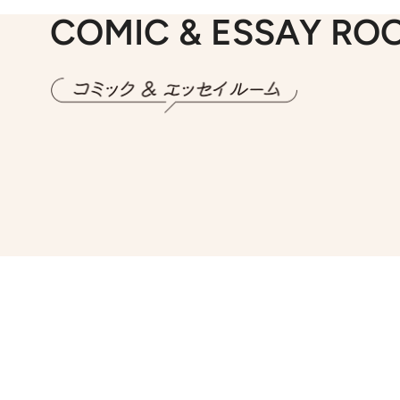
COMIC & ESSAY RO
2026.7.30
第15話 アイス
2026.
第8回「同人誌即
2026.7.8
川添愛「言葉のセンス研究所」（7）今の時代でもどうにか使えそうな「攻める言葉」を考える
2026.
第35回「打ち勝て！ 本厄 その3」