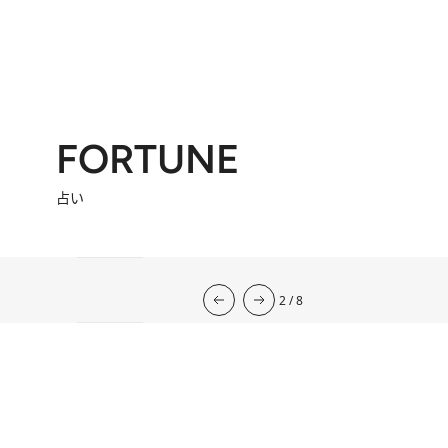
FORTUNE
占い
流光七奈の12星座占い
2026年下半期の運勢
韓国式四柱推命
心理占星学研究家
岡本翔子の星占い2026年
2026.7.31
心理占星学研究家 岡本翔子の星占い
2026.7.29
流光七奈の12星座占い
2026.7.6
東京ケイ子の 「オンナの算命学」
岡本翔子の日めくりムーンカレンダー
2026.8.2
今週の12星座占い
2026.8.6
2
/
8