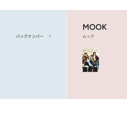
MOOK
バックナンバー
ムック
海も山もグルメも。人生最高の旅へ
やっぱり、ハワイ！
目次を見る
特集記事を読む
ショップリスト