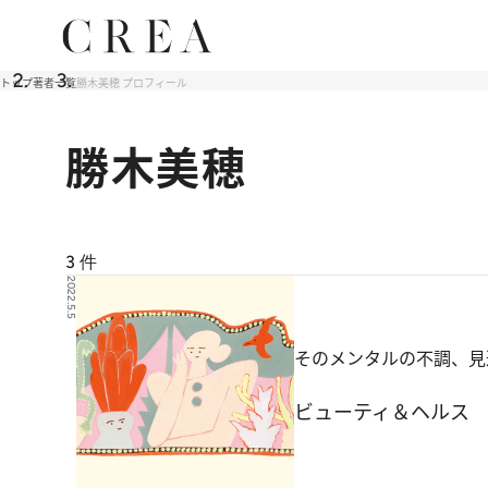
トップ
著者一覧
勝木美穂 プロフィール
勝木美穂
3
件
2022.5.5
そのメンタルの不調、見逃
ビューティ＆ヘルス