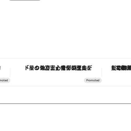
！
「星のや富士」でデジタルデトックス。冨士信仰の歴史を辿り、心身を調える。