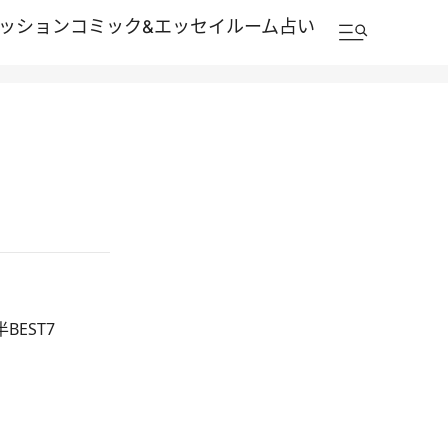
ッション
コミック&エッセイルーム
占い
EST7