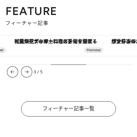
FEATURE
フィーチャー記事
【夏限定ディナーコース】旬を迎える稚鮎や花ズッキーニなどをイタリア・トスカーナの郷土料理の手法で満喫！
ヴァシュロン・コンスタンタン
3
/
5
フィーチャー記事一覧