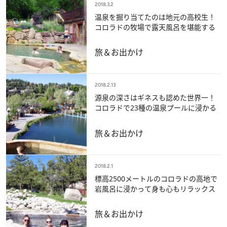
2018.3.2
温泉を掘り当てたのは地元の高校生！
コロラドの牧場で露天風呂を堪能する
旅＆お出かけ
2018.2.13
源泉の深さはギネスも認めた世界一！
コロラドで23種の温泉プールに浸かる
旅＆お出かけ
2018.2.1
標高2500メートルのコロラドの高地で
岩風呂に浸かって身も心もリラックス
旅＆お出かけ