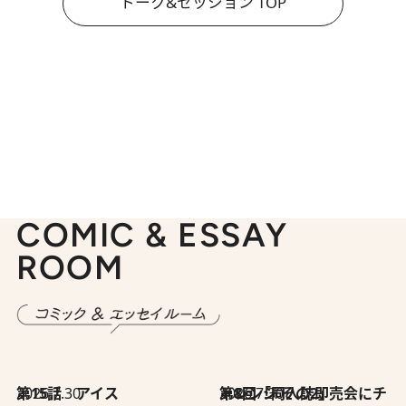
トーク&セッション TOP
COMIC & ESSAY
ROOM
2026.7.30
第15話 アイス
2026.7.30
第8回「同人誌即売会にチャレンジ その2」