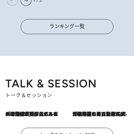
1 / 5
ランキング一覧
TALK & SESSION
トーク＆セッション
2026.8.3
「今後値上げがあるとすれば…」「リスクがあるのは今年の冬」エネルギー専門家が語る、ホルムズ海峡封鎖が家庭にもたらす“ある心配”
2026.8.3
「住宅建てられない…」「サーチャージ料の高値が続いている」ホルムズ海峡封鎖による影響はいつまで続く？《エネルギー専門家に聞く“どうなる日本の暮らし”》