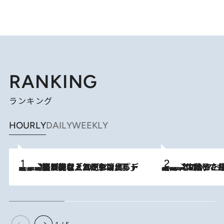
RANKING
ランキング
HOURLY
DAILY
WEEKLY
2026.8.5
【なぜ吉沢亮は「気配を消せる」のか？】興行収入208億の『国宝』を経て挑むミュージカル『ディア・エヴァン・ハンセン』。トップ俳優が舞台上でさらけ出した“孤独”とは
2026.8.5
【阿川佐和子さんの年とる力】なぜ70代で始めた趣味は“こんなに楽しい”のか？ ピアノ、俳句…スランプに陥っても続けられる“ある秘訣”とは