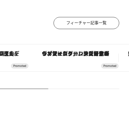
フィーチャー記事一覧
ヴァシュロン・コンスタンタン「オーヴァーシーズ・オートマティック」。旅愛好家のお気に入りコレクションから、ジェンダーレスな新作が登場
【銀座で出合う最旬美容】美髪ケアや上質な眠り…セルフケアのアップデートから、特別な名入れギフトまで。大人のための「ReFa GINZA」クルーズ