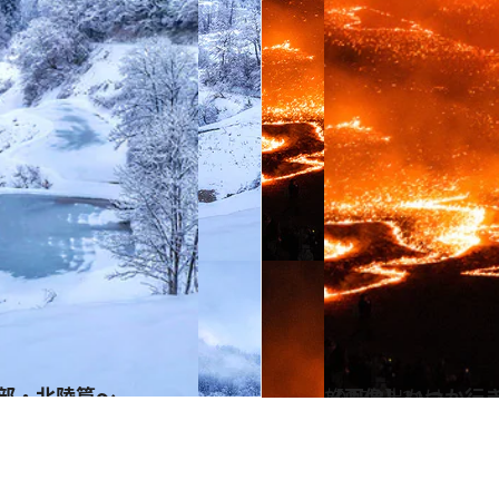
中部・北陸篇～
2025.12.31
【画像】いつか行き
旅＆お出かけ