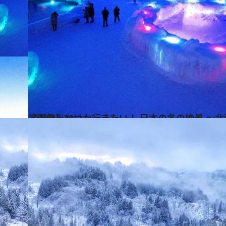
2025.12.29
【画像】いつか行きたい！ 日本の冬の絶景 ～
旅＆お出かけ