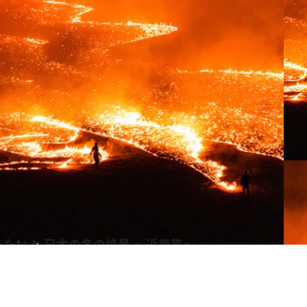
たい！ 日本の冬の絶景 ～近畿篇～