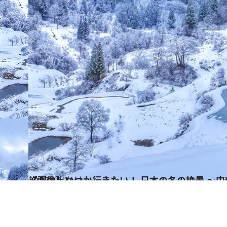
2025.12.31
【画像】いつか行きたい！ 日本の冬の絶景 ～
旅＆お出かけ