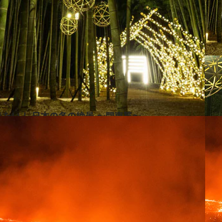
たい！ 日本の冬の絶景 ～関東篇～