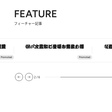
FEATURE
フィーチャー記事
も涼を呼ぶ郷土の味
【夏限定ディナーコース】旬を迎える稚鮎や花ズッキーニなどをイタリア・トスカーナの郷土料理の手法で満喫！
3
/
6