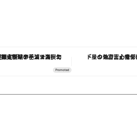
「星のや富士」でデジタルデトックス。冨士信仰の歴史を辿り、心身を調える。