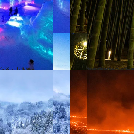
北海道・東北篇～
2025.12.30
【画像】いつか行き
旅＆お出かけ