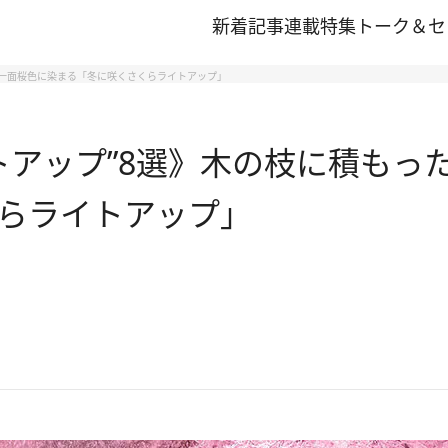
新着記事
連載
特集
トーク＆セ
で一面桜色に染まる「冬に咲くさくらライトアップ」
イトアップ”8選》木の枝に積も
らライトアップ」