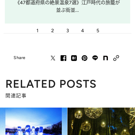
《47都道府県の絶景温泉7選》江戸時代の旅籠が
並ぶ街並...
1
2
3
4
5
Share
RELATED POSTS
関連記事