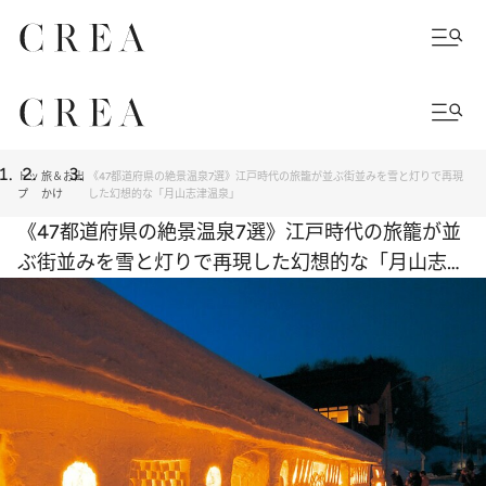
トッ
旅＆お出
《47都道府県の絶景温泉7選》江戸時代の旅籠が並ぶ街並みを雪と灯りで再現
プ
かけ
した幻想的な「月山志津温泉」
《47都道府県の絶景温泉7選》江戸時代の旅籠が並
ぶ街並みを雪と灯りで再現した幻想的な「月山志津
温泉」