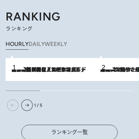
RANKING
ランキング
HOURLY
DAILY
WEEKLY
2026.8.5
【なぜ吉沢亮は「気配を消せる」のか？】興行収入208億の『国宝』を経て挑むミュージカル『ディア・エヴァン・ハンセン』。トップ俳優が舞台上でさらけ出した“孤独”とは
2026.8.5
【阿川佐和子さんの年とる力】なぜ70代で始めた趣味は“こんなに楽しい”のか？ ピアノ、俳句…スランプに陥っても続けられる“ある秘訣”とは
1 / 5
ランキング一覧