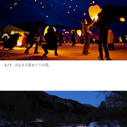
2 / 7
はなまき星めぐりの夜。