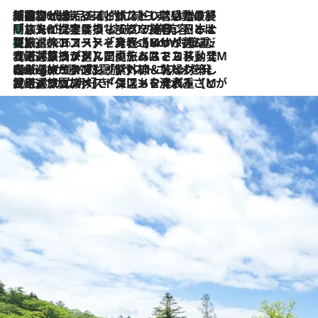
「荷物が増えるほど旅ストレスは増す」美容ジャーナリストがたどり着いた最終結論。“化粧品を劇的に減らす”感動の凝縮美容とは
2026.8.6
「旅先には金髪ウィッグを持参」日本と同じメイクでは損してる!? 美容ジャーナリストが提案する“掟破りの旅美容”とは
2026.8.6
【厳選旅コスメ】「身軽さ＆UV対策重視！」ヘアアーティストshucoが選んだ夏旅ベストコスメを発表【Mサイズジップ】
2026.8.6
2026.8.5
【厳選旅コスメ】国内をあちこち移動する河井菜摘が選んだ夏旅ベストコスメ発表！「リラックスアイテムはマスト」【Mサイズジップ】
2026.8.4
【厳選旅コスメ】「紫外線＆乾燥対策しながらメイク感も！」ヘア＆メイクGeorgeが選んだ夏旅ベストコスメを発表！【Mサイズジップ】
2026.8.3
【厳選旅コスメ】「保湿もタイパ重視！」“サウナ好き”タレント清水みさとが愛用する夏旅ベストコスメを発表！【Mサイズジップ】