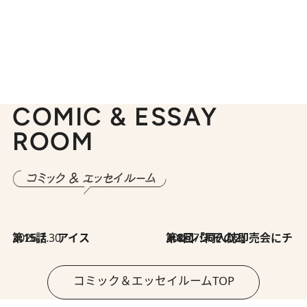
COMIC & ESSAY
ROOM
2026.7.30
第15話 アイス
2026.7.30
第8回「同人誌即売会にチャレンジ その2」
コミック＆エッセイルームTOP