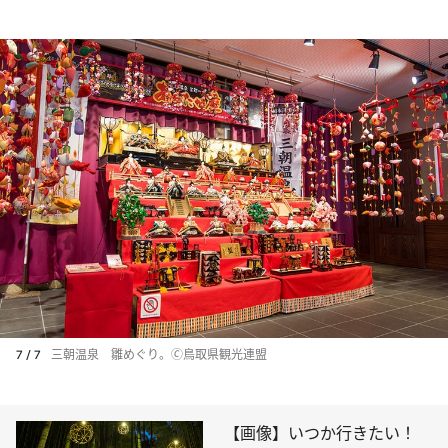
7 / 7
三朝温泉 雛めぐり。🄫鳥取県観光連盟
【画像】いつか行きたい！