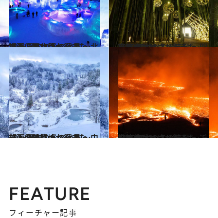
2025.12.29
【画像】いつか行きたい！ 日本の冬の絶景 ～北海道・東北篇～
旅＆お出かけ
2025.12.30
【画像】いつか行きたい！ 日本の冬の絶景 ～関東篇～
旅＆お出かけ
2025.12.31
【画像】いつか行きたい！ 日本の冬の絶景 ～中部・北陸篇～
旅＆お出かけ
2025.12.31
【画像】いつか行きたい！ 日本の冬の絶景 ～近畿篇～
旅＆お出かけ
FEATURE
フィーチャー記事