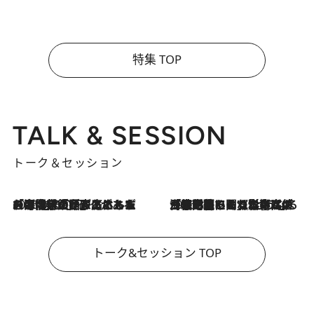
特集 TOP
TALK & SESSION
トーク＆セッション
2026.8.3
「今後値上げがあるとすれば…」「リスクがあるのは今年の冬」エネルギー専門家が語る、ホルムズ海峡封鎖が家庭にもたらす“ある心配”
2026.8.3
「住宅建てられない…」「サーチャージ料の高値が続いている」ホルムズ海峡封鎖による影響はいつまで続く？《エネルギー専門家に聞く“どうなる日本の暮らし”》
トーク&セッション TOP