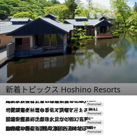
新着トピックス Hoshino Resorts
2026.7.31
【ホテル帰省】という選択肢をOMOが提案。家族とほどよい距離を保つには「昼は実家、夜は気兼ねなくホテルで！」
2026.7.24
【夏限定ディナーコース】旬を迎える稚鮎や花ズッキーニなどをイタリア・トスカーナの郷土料理の手法で満喫！
2026.7.17
「土佐和ハーブかき氷」がOMO7高知に登場！生姜、山椒、大葉など目にも舌にも涼を呼ぶ郷土の味
2026.7.10
NEW OPEN！【界 草津】名湯の地に誕生。趣の異なる2種の温泉と上州ならではの会席・蕎麦割烹など美食を味わう究極の癒やし旅