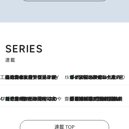
SERIES
連載
工藤まやのおもてなしハワイ
【ハワイ土産】ローカルの絶大な支持で復活！ 絶品の幻クッキー《元ファンの日本人女性が受け継いだ名店》
2026.8.6
ハワイ賢者 リサのお気に入りリスト
あの伝説の限定トートも！ リニューアルした「ディーン＆デルーカ ハワイ」で必須のお土産8選
2026.8.6
47都道府県の手みやげ ひんやりスイーツで夏を満喫
【三重県】この夏絶対食べたい 冷やしておいしいおやつ3選 お餅×アイスの新感覚スイーツ
2026.8.6
齋藤 薫 美容脳ルネサンス
「荷物が増えるほど旅ストレスは増す」美容ジャーナリストがたどり着いた最終結論。“化粧品を劇的に減らす”感動の凝縮美容とは
2026.8.6
連載 TOP