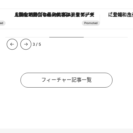
「土佐和ハーブかき氷」がOMO7高知に登場！生姜、山椒、大葉など目にも舌にも涼を呼ぶ郷土の味
【夏限定ディナーコース】旬を迎
4
/
5
フィーチャー記事一覧