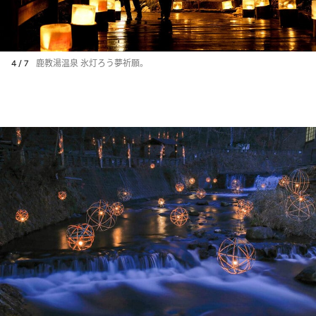
4 / 7
鹿教湯温泉 氷灯ろう夢祈願。