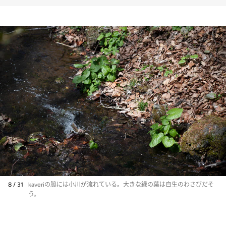
料理を堪能できる
［UMITO］
8 / 31
kaveriの脇には小川が流れている。大きな緑の葉は自生のわさびだそ
う。