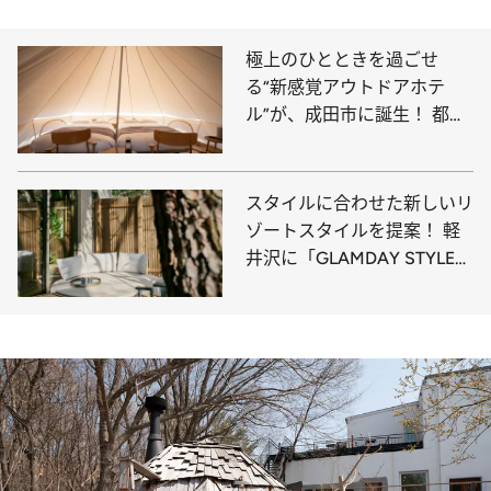
極上のひとときを過ごせ
る“新感覚アウトドアホテ
ル”が、成田市に誕生！ 都心
から1時間ほどで行ける“新ス
ポット”に泊まってみた【体
験レポ】
スタイルに合わせた新しいリ
ゾートスタイルを提案！ 軽
井沢に「GLAMDAY STYLE
HOTEL SUITE」誕生