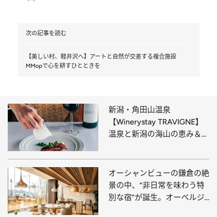
次の記事を読む
【美しい村、軽井沢へ】アートと自然が交差する複合施設
MMopで心を耕すひとときを
新潟・角田山温泉
【Winerystay TRAVIGNE】
温泉と新潟の海山の恵み＆カ
ーヴドッチのワインで英気を
養えば、心も体も元気にな
る！
オーシャンビューの鎌倉の絶
景の中、“非日常を味わう特
別な宿”が誕生。オーベルジ
ュでは、地元食材のフランス