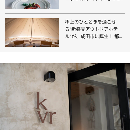
ーヴドッチのワインで英気を
養えば、心も体も元気にな
る！
極上のひとときを過ごせ
る“新感覚アウトドアホテ
ル”が、成田市に誕生！ 都心
から1時間ほどで行ける“新ス
ポット”に泊まってみた【体
験レポ】