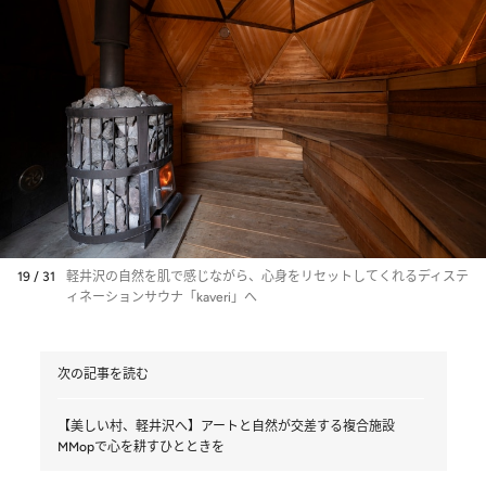
19 / 31
軽井沢の自然を肌で感じながら、心身をリセットしてくれるディステ
ィネーションサウナ「kaveri」へ
次の記事を読む
【美しい村、軽井沢へ】アートと自然が交差する複合施設
MMopで心を耕すひとときを