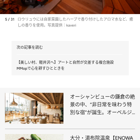
5 / 31
ロウリュウには自家菜園したハーブで香り付けしたアロマ水など、癒
しの香りを使用。写真提供：kaveri
次の記事を読む
【美しい村、軽井沢へ】アートと自然が交差する複合施設
MMopで心を耕すひとときを
オーシャンビューの鎌倉の絶
景の中、“非日常を味わう特
別な宿”が誕生。オーベルジ
ュでは、地元食材のフランス
料理を堪能できる
［UMITO］
大分・湯布院温泉【ENOWA