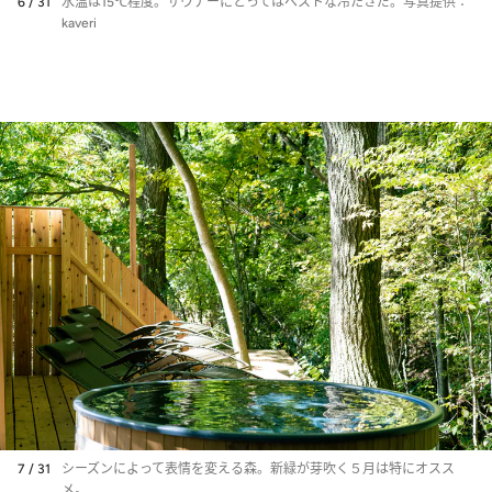
6 / 31
水温は15℃程度。サウナーにとってはベストな冷たさだ。写真提供：
kaveri
7 / 31
シーズンによって表情を変える森。新緑が芽吹く５月は特にオスス
メ。