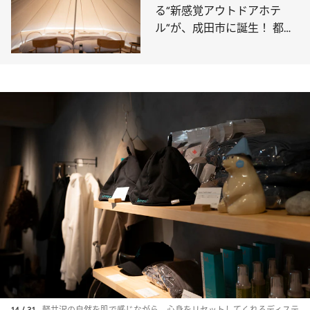
る“新感覚アウトドアホテ
ル”が、成田市に誕生！ 都心
から1時間ほどで行ける“新ス
ポット”に泊まってみた【体
験レポ】
14 / 31
軽井沢の自然を肌で感じながら、心身をリセットしてくれるディステ