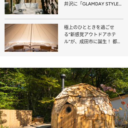
井沢に「GLAMDAY STYLE
HOTEL SUITE」誕生
極上のひとときを過ごせ
る“新感覚アウトドアホテ
ル”が、成田市に誕生！ 都心
から1時間ほどで行ける“新ス
ポット”に泊まってみた【体
験レポ】