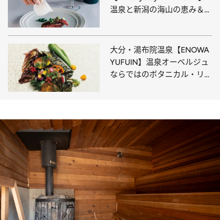
温泉と新潟の海山の恵み＆カ
ーヴドッチのワインで英気を
養えば、心も体も元気にな
る！
大分・湯布院温泉【ENOWA
YUFUIN】温泉オーベルジュ
ならではのボタニカル・リト
リートで温泉と新鮮野菜を満
喫！