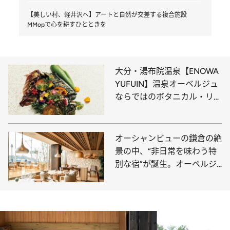
【美しい村、軽井沢へ】アートと自然が交差する複合施設
MMopで心を耕すひとときを
大分・湯布院温泉【ENOWA
YUFUIN】温泉オーベルジュ
ならではのボタニカル・リト
リートで温泉と新鮮野菜を満
喫！
オーシャンビューの鎌倉の絶
景の中、“非日常を味わう特
別な宿”が誕生。オーベルジ
ュでは、地元食材のフランス
料理を堪能できる
［UMITO］