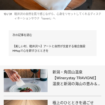
13 / 31
軽井沢の自然を肌で感じながら、心身をリセットしてくれるディステ
ィネーションサウナ「kaveri」へ
次の記事を読む
【美しい村、軽井沢へ】アートと自然が交差する複合施設
MMopで心を耕すひとときを
新潟・角田山温泉
【Winerystay TRAVIGNE】
温泉と新潟の海山の恵み＆カ
ーヴドッチのワインで英気を
養えば、心も体も元気にな
る！
極上のひとときを過ごせ