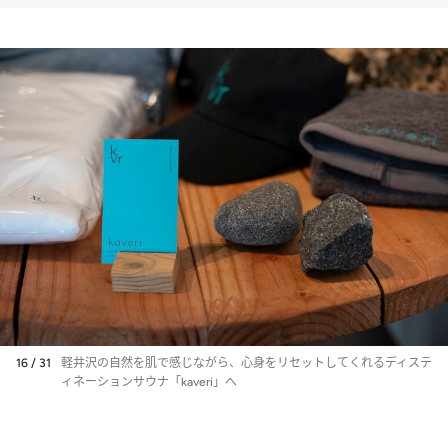
料理を堪能できる
［UMITO］
16 / 31
軽井沢の自然を肌で感じながら、心身をリセットしてくれるディステ
ィネーションサウナ「kaveri」へ