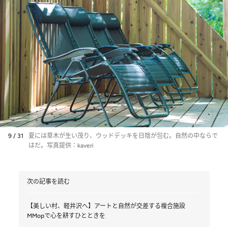
9 / 31
夏には草木が生い茂り、ウッドデッキを日陰が包む。自然の中ならで
はだ。写真提供：kaveri
次の記事を読む
【美しい村、軽井沢へ】アートと自然が交差する複合施設
MMopで心を耕すひとときを