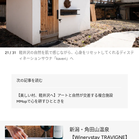
21 / 31
軽井沢の自然を肌で感じながら、心身をリセットしてくれるディステ
ィネーションサウナ「kaveri」へ
次の記事を読む
【美しい村、軽井沢へ】アートと自然が交差する複合施設
MMopで心を耕すひとときを
新潟・角田山温泉
【Winerystay TRAVIGNE】