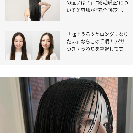
の違いは？」 “縮毛矯正”につ
いて美容師が “完全回答”〈平
成の「常識」から意外な変化
が…〉
「極上うるツヤロングになり
たい」ならこの手順！ パサ
つき・うねりを撃退して美髪
に導く最強マニュアル《シャ
ンプー前の事前準備から徹底
解説》