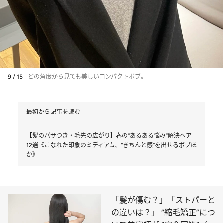
9 / 15
どの角度から見ても美しいコンパクトボブ。
最初から記事を読む
【髪のパサつき・毛先の広がり】春の“あるある悩み”解決ヘア
12選《こなれた印象のミディアム、“きちんと感”を出せるボブほ
か》
「髪が傷む？」「ストパーと
の違いは？」 “縮毛矯正”につ