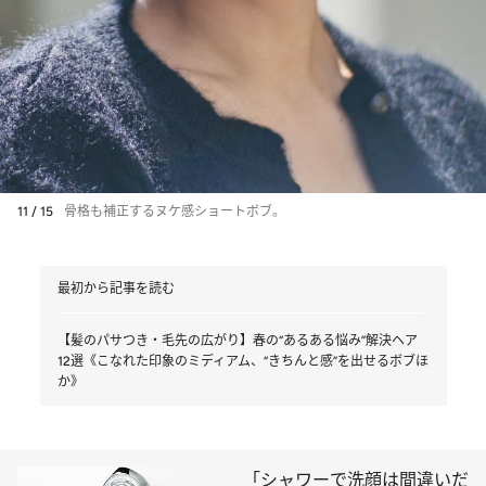
11 / 15
骨格も補正するヌケ感ショートボブ。
最初から記事を読む
【髪のパサつき・毛先の広がり】春の“あるある悩み”解決ヘア
12選《こなれた印象のミディアム、“きちんと感”を出せるボブほ
か》
「シャワーで洗顔は間違いだ