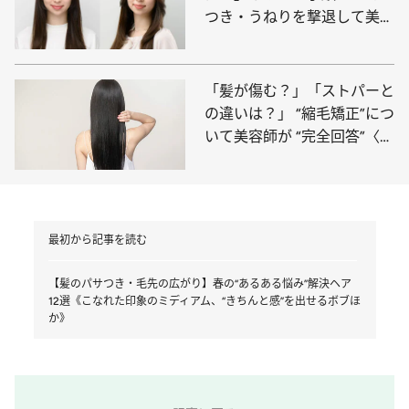
つき・うねりを撃退して美髪
に導く最強マニュアル《シャ
ンプー前の事前準備から徹底
解説》
「髪が傷む？」「ストパーと
の違いは？」 “縮毛矯正”につ
いて美容師が “完全回答”〈平
成の「常識」から意外な変化
が…〉
最初から記事を読む
【髪のパサつき・毛先の広がり】春の“あるある悩み”解決ヘア
12選《こなれた印象のミディアム、“きちんと感”を出せるボブほ
か》