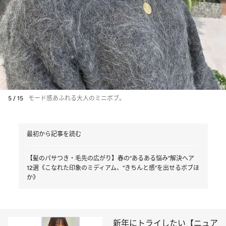
5 / 15
モード感あふれる大人のミニボブ。
最初から記事を読む
【髪のパサつき・毛先の広がり】春の“あるある悩み”解決ヘア
12選《こなれた印象のミディアム、“きちんと感”を出せるボブほ
か》
新年にトライしたい【ニュア