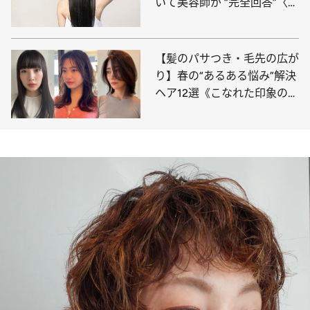
いて美容師が “完全回答”〈平
成の「常識」から意外な変化
が…〉
【髪のパサつき・毛先の広が
り】春の“あるある悩み”解決
ヘア12選《こなれた印象のミ
ディアム、“きちんと感”を出
せるボブほか》