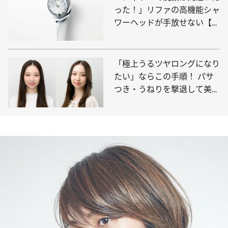
った！」リファの高機能シャ
ワーヘッドが手放せない【私
的ベストコスメ2024】
「極上うるツヤロングになり
たい」ならこの手順！ パサ
つき・うねりを撃退して美髪
に導く最強マニュアル《シャ
ンプー前の事前準備から徹底
解説》