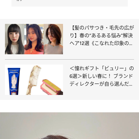
【髪のパサつき・毛先の広が
り】春の“あるある悩み”解決
ヘア12選《こなれた印象のミ
ディアム、“きちんと感”を出
せるボブほか》
＜憧れギフト「ビュリー」の
6選＞新しい春に！ ブランド
ディレクターが自ら選んだ記
憶に残るプレゼント