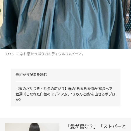
3 / 15
こなれ感たっぷりのミディウルフ×パーマ。
最初から記事を読む
【髪のパサつき・毛先の広がり】春の“あるある悩み”解決ヘア
12選《こなれた印象のミディアム、“きちんと感”を出せるボブほ
か》
「髪が傷む？」「ストパーと