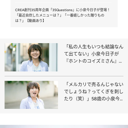
CREA創刊35周年企画「35Questions」に小泉今日子が登場！
「最近自炊したメニューは？」「一番嬉しかった贈りもの
は？」【動画あり】
「私の人生もいつも結論なん
て出てない」小泉今日子が
『ホントのコイズミさん』で
感じた宮藤官九郎たちの“ム
ード”
「メルカリで売るんじゃない
でしょうね？ってくぎを刺し
たり（笑）」58歳の小泉今
日子が話す還暦後の“楽しみ”