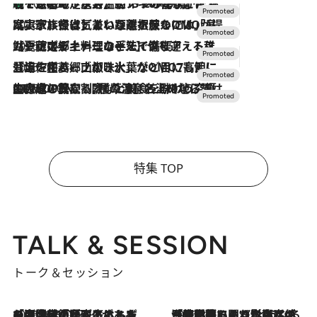
【トンボの足水浴】ヒノキの香りに包まれて涼感マックス！約13℃の湧水かけ流しを避暑地「星野温泉 トンボの湯」で体験
2026.8.7
2026.7.31
【ホテル帰省】という選択肢をOMOが提案。家族とほどよい距離を保つには「昼は実家、夜は気兼ねなくホテルで！」
2026.7.24
【夏限定ディナーコース】旬を迎える稚鮎や花ズッキーニなどをイタリア・トスカーナの郷土料理の手法で満喫！
2026.7.17
「土佐和ハーブかき氷」がOMO7高知に登場！生姜、山椒、大葉など目にも舌にも涼を呼ぶ郷土の味
2026.7.10
NEW OPEN！【界 草津】名湯の地に誕生。趣の異なる2種の温泉と上州ならではの会席・蕎麦割烹など美食を味わう究極の癒やし旅
特集 TOP
TALK & SESSION
トーク＆セッション
2026.8.3
「今後値上げがあるとすれば…」「リスクがあるのは今年の冬」エネルギー専門家が語る、ホルムズ海峡封鎖が家庭にもたらす“ある心配”
2026.8.3
「住宅建てられない…」「サーチャージ料の高値が続いている」ホルムズ海峡封鎖による影響はいつまで続く？《エネルギー専門家に聞く“どうなる日本の暮らし”》