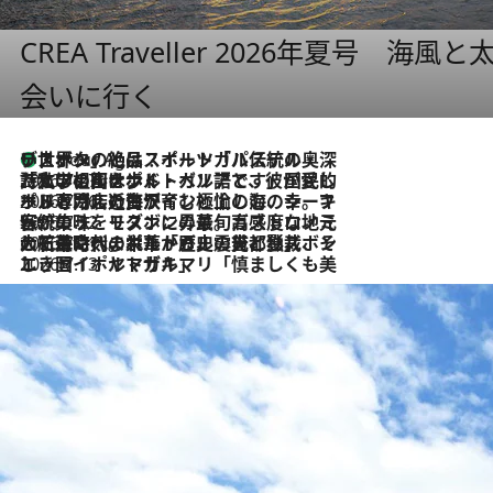
CREA Traveller 2026年夏号
会いに行く
リスボンの絶品スイーツ「パステル・デ・ナタ」とは？ポルトガル伝統の奥深い世界へ
1 Hour Ago
2026.7.27
「私の祖国はポルトガル語です」国民的詩人フェルナンド・ペソアと、彼が愛した文学の街を歩く
2026.7.26
ポルトガル近海が育む極上の海の幸。キリリと冷えた白ワインと愉しむ、シーフード専門店の贅沢
2026.7.22
伝統の味をモダンに昇華。高感度な地元客が集う、リスボンの最旬ガストロノミー
2026.7.21
大航海時代の栄華から、震災、独裁、そして革命へ。ポルトガル・首都リスボンの石畳に刻まれた「歴史の光と影」
2026.7.13
エッセイ・ヤマザキマリ「慎ましくも美しき国 ポルトガル」