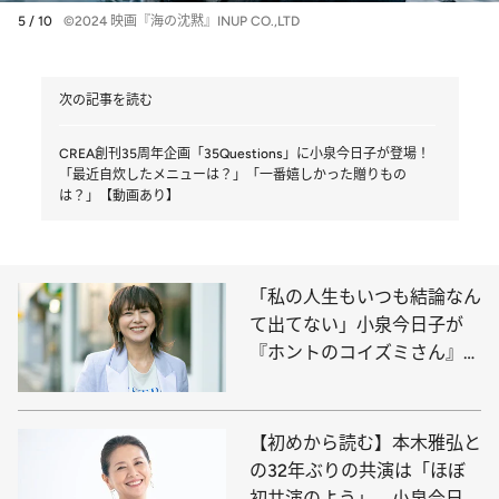
5 / 10
©2024 映画『海の沈黙』INUP CO.,LTD
次の記事を読む
CREA創刊35周年企画「35Questions」に小泉今日子が登場！
「最近自炊したメニューは？」「一番嬉しかった贈りもの
は？」【動画あり】
「私の人生もいつも結論なん
て出てない」小泉今日子が
『ホントのコイズミさん』で
感じた宮藤官九郎たちの“ム
ード”
【初めから読む】本木雅弘と
の32年ぶりの共演は「ほぼ
初共演のよう」 小泉今日子