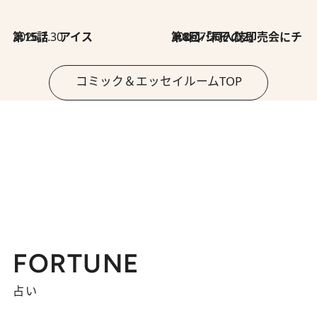
2026.7.30
第15話 アイス
2026.7.30
第8回「同人誌即売会にチャレンジ その2」
コミック＆エッセイルームTOP
FORTUNE
占い