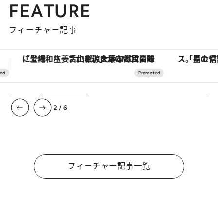
FEATURE
フィーチャー記事
「星のや富士」でデジタルデトックス。冨士信仰の歴史を辿り、心身を調える。
ヴァシュロン・コンスタンタン
3
/
6
フィーチャー記事一覧