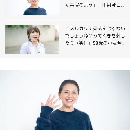
初共演のよう」 小泉今日子
が『海の沈黙』で感じた価値
観に“自信”を持つこと
「メルカリで売るんじゃない
でしょうね？ってくぎを刺し
たり（笑）」58歳の小泉今
日子が話す還暦後の“楽しみ”