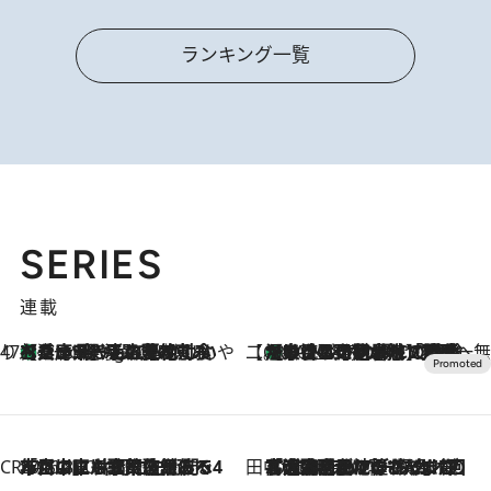
ランキング一覧
SERIES
連載
47都道府県の手みやげ ひんやりスイーツで夏を満喫
【兵庫県】この夏絶対食べたい 冷やしておいしいおやつ3選 淡路島の恵みをジェラートに集約
1 Hour Ago
【CREA×星野リゾート】唯一無二。癒しと発見が待つ場所へ
【トンボの足水浴】ヒノキの香りに包まれて涼感マックス！約13℃の湧水かけ流しを避暑地「星野温泉 トンボの湯」で体験
2026.8.7
CREA'S CHOICE
2026.8.7
「立川にも歌舞伎があるんだよ」 片岡仁左衛門・市川中車ら豪華座組みで4年目の立川立飛歌舞伎へ
田中稲の勝手に再ブーム
2026.8.7
「湘南乃風に憧れて」観客大盛上がりの“タオル回し”に、ラッパー顔負けの高速歌唱まで…さだまさし（74）のアグレッシブすぎる現在地