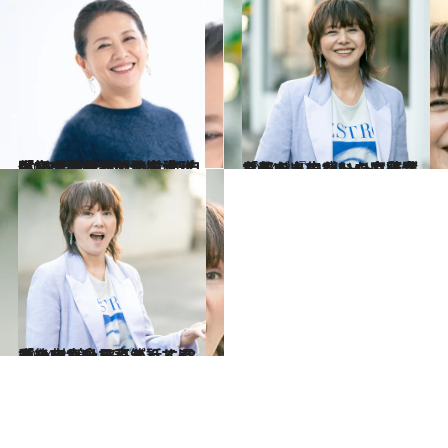
2024.11.22
【初めから読む】本木雅弘との32年ぶりの共演は「ほぼ初共演のよう」 小泉今日子が『海の沈黙』で感じた価値観に“自信”を持つこと
カルチャー
2024.3.13
「私の人生もいつも結論なんて出てない」小泉今日子が『ホントのコイズミさん』で感じた宮藤官九郎たちの“ムード”
カルチャー
2024.3.13
「メルカリで売るんじゃないでしょうね？ってくぎを刺したり（笑）」58歳の小泉今日子が話す還暦後の“楽しみ”
カルチャー