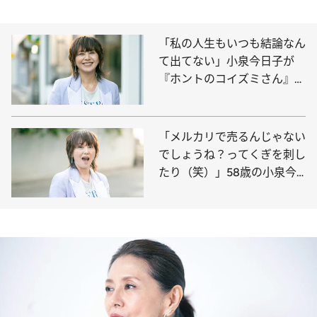
「私の人生もいつも結論なん
て出てない」小泉今日子が
『ホントのコイズミさん』で
感じた宮藤官九郎たちの“ム
ード”
「メルカリで売るんじゃない
でしょうね？ってくぎを刺し
たり（笑）」58歳の小泉今
日子が話す還暦後の“楽しみ”