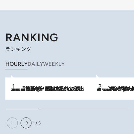
RANKING
ランキング
HOURLY
DAILY
WEEKLY
【間違いのない王道・東京土産】資生堂パーラー 銀座本店でのみ出会える銘菓5選《極上プディング・濃厚チーズケーキ・ボンボンショコラほか》
1 Hour Ago
《北欧の人々の幸福度が高いのは…》元デンマーク親善大使が出会った“心が満たされる暮らし”「いいかげんにヒュッゲしなさい！」
1 Hour Ago
1 / 5