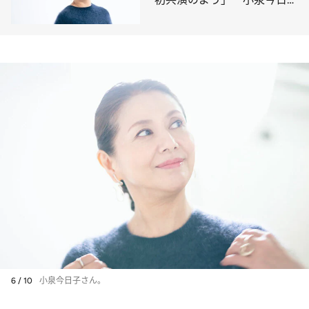
が『海の沈黙』で感じた価値
観に“自信”を持つこと
6 / 10
小泉今日子さん。