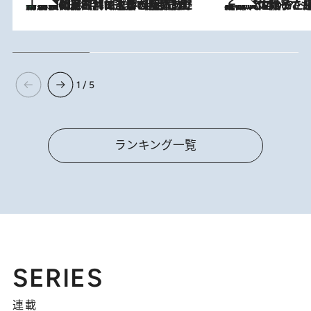
「最後に見られてよかった」上野動物園の東園パンダ舎が解体前に特別公開。8月16日まで延長されたパネル展と共に辿る“半世紀”のパンダ飼育《解体工事の図面あり》
2026.8.8
2026.8.5
【阿川佐和子さんの年とる力】なぜ70代で始めた趣味は“こんなに楽しい”のか？ ピアノ、俳句…スランプに陥っても続けられる“ある秘訣”とは
1 / 5
ランキング一覧
SERIES
連載