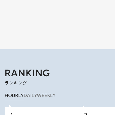
RANKING
ランキング
HOURLY
DAILY
WEEKLY