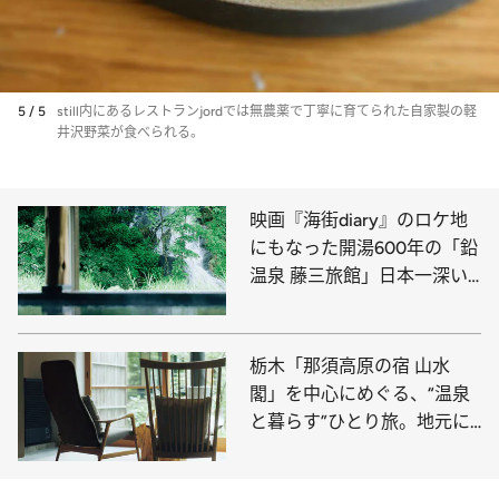
5 / 5
still内にあるレストランjordでは無農薬で丁寧に育てられた自家製の軽
井沢野菜が食べられる。
映画『海街diary』のロケ地
にもなった開湯600年の「鉛
温泉 藤三旅館」日本一深い
岩風呂とサウナは必見
栃木「那須高原の宿 山水
閣」を中心にめぐる、“温泉
と暮らす”ひとり旅。地元に
愛されるカフェ、道の駅、雑
貨店