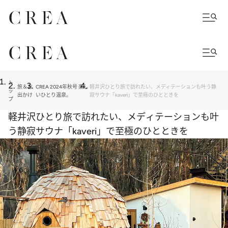
ト
旅＆お
CREA 2024年秋号 楽し
軽井沢ひとり旅で訪れたい、メディテーションも叶う静
ッ
出かけ
いひとり温泉。
寂サウナ「kaveri」で至極のひとときを
プ
軽井沢ひとり旅で訪れたい、メディテーションも叶
う静寂サウナ「kaveri」で至極のひとときを