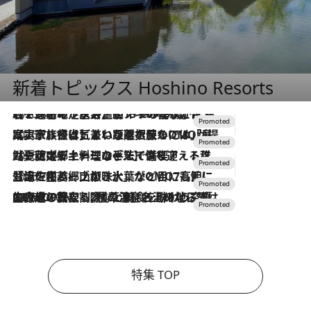
新着トピックス Hoshino Resorts
2026.8.7
【トンボの足水浴】ヒノキの香りに包まれて涼感マックス！約13℃の湧水かけ流しを避暑地「星野温泉 トンボの湯」で体験
2026.7.31
【ホテル帰省】という選択肢をOMOが提案。家族とほどよい距離を保つには「昼は実家、夜は気兼ねなくホテルで！」
2026.7.24
【夏限定ディナーコース】旬を迎える稚鮎や花ズッキーニなどをイタリア・トスカーナの郷土料理の手法で満喫！
2026.7.17
「土佐和ハーブかき氷」がOMO7高知に登場！生姜、山椒、大葉など目にも舌にも涼を呼ぶ郷土の味
2026.7.10
NEW OPEN！【界 草津】名湯の地に誕生。趣の異なる2種の温泉と上州ならではの会席・蕎麦割烹など美食を味わう究極の癒やし旅
特集 TOP