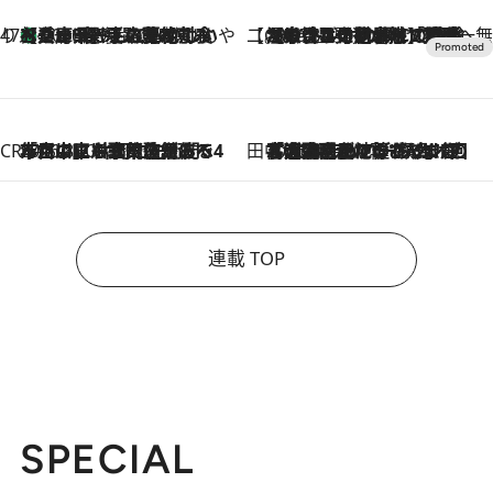
47都道府県の手みやげ ひんやりスイーツで夏を満喫
【兵庫県】この夏絶対食べたい 冷やしておいしいおやつ3選 淡路島の恵みをジェラートに集約
2026.8.8
【CREA×星野リゾート】唯一無二。癒しと発見が待つ場所へ
2026.8.7
【トンボの足水浴】ヒノキの香りに包まれて涼感マックス！約13℃の湧水かけ流しを避暑地「星野温泉 トンボの湯」で体験
CREA'S CHOICE
2026.8.7
「立川にも歌舞伎があるんだよ」 片岡仁左衛門・市川中車ら豪華座組みで4年目の立川立飛歌舞伎へ
田中稲の勝手に再ブーム
2026.8.7
「湘南乃風に憧れて」観客大盛上がりの“タオル回し”に、ラッパー顔負けの高速歌唱まで…さだまさし（74）のアグレッシブすぎる現在地
連載 TOP
SPECIAL