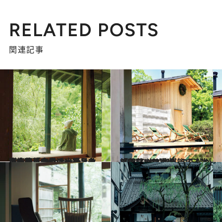
RELATED POSTS
関連記事
2024.10.12
東京から一番近い絶景サウナへ。今春オープンの奥多摩「Satologue.」で、薬草ロウリュ＆ミネラルたっぷりの水風呂を堪能しよう
旅＆お出かけ
2024.10.12
「薬草×サウナ」の正解がここに。三重県「VISON」で堪能する本格フィンサウナ
旅＆お出かけ