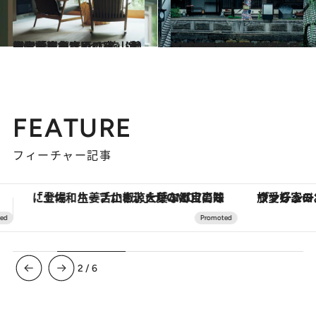
2024.9.21
栃木「那須高原の宿 山水閣」を中心にめぐる、“温泉と暮らす”ひとり旅。地元に愛されるカフェ、道の駅、雑貨店
旅＆お出かけ
2024.9.22
100年前の景観を残す兵庫「城崎温泉」“町全体でひとつの宿”だから、連泊して町めぐりを楽しみたい
旅＆お出かけ
FEATURE
フィーチャー記事
ヴァシュロン・コンスタンタン「オーヴァーシーズ・オートマティック」。旅愛好家のお気に入りコレクションから、ジェンダーレスな新作が登場
3
/
6