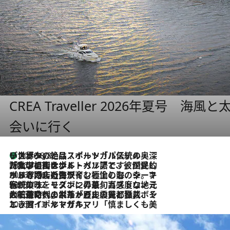
CREA Traveller 2026年夏号
会いに行く
リスボンの絶品スイーツ「パステル・デ・ナタ」とは？ポルトガル伝統の奥深い世界へ
2026.8.8
2026.7.27
「私の祖国はポルトガル語です」国民的詩人フェルナンド・ペソアと、彼が愛した文学の街を歩く
2026.7.26
ポルトガル近海が育む極上の海の幸。キリリと冷えた白ワインと愉しむ、シーフード専門店の贅沢
2026.7.22
伝統の味をモダンに昇華。高感度な地元客が集う、リスボンの最旬ガストロノミー
2026.7.21
大航海時代の栄華から、震災、独裁、そして革命へ。ポルトガル・首都リスボンの石畳に刻まれた「歴史の光と影」
2026.7.13
エッセイ・ヤマザキマリ「慎ましくも美しき国 ポルトガル」