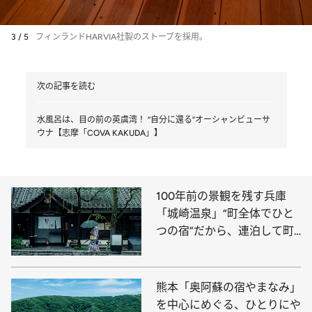
3 / 5
フィンランドHARVIA社製のストーブを採用。
次の記事を読む
水風呂は、目の前の英虞湾！ “自分に還る”オーシャンビューサ
ウナ【志摩「COVA KAKUDA」】
100年前の景観を残す兵庫
「城崎温泉」“町全体でひと
つの宿”だから、連泊して町
めぐりを楽しみたい
熊本「奥阿蘇の宿やまなみ」
を中心にめぐる、ひとりにや