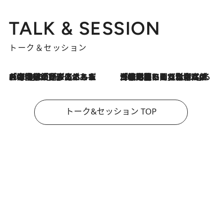
TALK & SESSION
トーク＆セッション
2026.8.3
「今後値上げがあるとすれば…」「リスクがあるのは今年の冬」エネルギー専門家が語る、ホルムズ海峡封鎖が家庭にもたらす“ある心配”
2026.8.3
「住宅建てられない…」「サーチャージ料の高値が続いている」ホルムズ海峡封鎖による影響はいつまで続く？《エネルギー専門家に聞く“どうなる日本の暮らし”》
トーク&セッション TOP