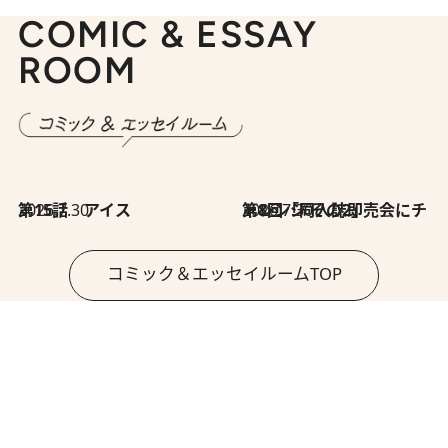
COMIC & ESSAY
ROOM
2026.7.30
第15話 アイス
2026.7.30
第8回「同人誌即売会にチャレンジ その2」
コミック＆エッセイルームTOP