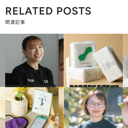
RELATED POSTS
関連記事
2024.8.10
【続きを読む】「現役時代よりその後のほうが長いのに…」女子選手の“生理”について、 元五輪代表・杉原愛子が思うこと
カルチャー
2024.6.2
《月経と女性の恐るべきヒストリー》平安時代は血を麻布で拭き「月経小屋」に隔離…「月経＝穢れ」の歴史
ビューティ＆ヘルス