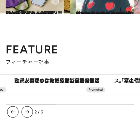
2024.3.9
【ベストフェムケア2024】発表！ 「生理・PMS・おりもの部門」 憂鬱な期間をもっと快適に
ビューティ＆ヘルス
2024.6.1
〈フランスでは約800円なのに…〉日本のアフターピルはなぜ高額なの？ 意外と知らない「経口中絶薬との違い」
ビューティ＆ヘルス
FEATURE
フィーチャー記事
「星のや富士」でデジタルデトックス。冨士信仰の歴史を辿り、心身を調える。
【銀座で出合う最旬美容】美髪ケアや上質な眠
3
/
6