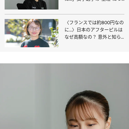
いて、 元五輪代表・杉原愛
子が思うこと
〈フランスでは約800円なの
に…〉日本のアフターピルは
なぜ高額なの？ 意外と知ら
ない「経口中絶薬との違い」