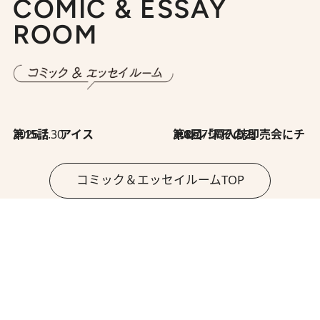
COMIC & ESSAY
ROOM
2026.7.30
第15話 アイス
2026.7.30
第8回「同人誌即売会にチャレンジ その2」
コミック＆エッセイルームTOP