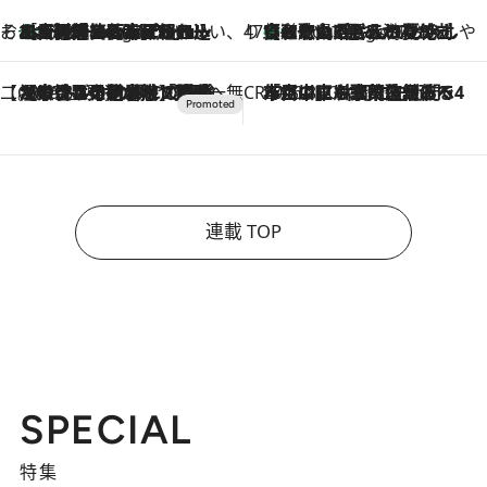
そおだよおこの関西おいしい、おやつ紀行
［大阪府箕面市］一皿一皿目の前で仕上げられる、料理を巧みに組み込んだアシェットデセールコース「ミチル アシェット デセール（Michiru assiette dessert）」
4 Hours Ago
47都道府県の手みやげ ひんやりスイーツで夏を満喫
【和歌山県】この夏絶対食べたい 冷やしておいしいおやつ3選 みかんがごろっと丸ごと入ったジュレ
4 Hours Ago
【CREA×星野リゾート】唯一無二。癒しと発見が待つ場所へ
2026.8.7
【トンボの足水浴】ヒノキの香りに包まれて涼感マックス！約13℃の湧水かけ流しを避暑地「星野温泉 トンボの湯」で体験
CREA'S CHOICE
2026.8.7
「立川にも歌舞伎があるんだよ」 片岡仁左衛門・市川中車ら豪華座組みで4年目の立川立飛歌舞伎へ
連載 TOP
SPECIAL
特集