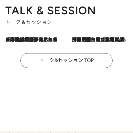
TALK & SESSION
トーク＆セッション
2026.8.3
「今後値上げがあるとすれば…」「リスクがあるのは今年の冬」エネルギー専門家が語る、ホルムズ海峡封鎖が家庭にもたらす“ある心配”
2026.8.3
「住宅建てられない…」「サーチャージ料の高値が続いている」ホルムズ海峡封鎖による影響はいつまで続く？《エネルギー専門家に聞く“どうなる日本の暮らし”》
トーク&セッション TOP