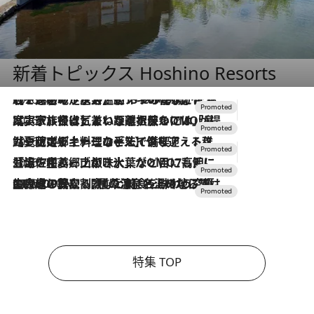
新着トピックス Hoshino Resorts
2026.8.7
【トンボの足水浴】ヒノキの香りに包まれて涼感マックス！約13℃の湧水かけ流しを避暑地「星野温泉 トンボの湯」で体験
2026.7.31
【ホテル帰省】という選択肢をOMOが提案。家族とほどよい距離を保つには「昼は実家、夜は気兼ねなくホテルで！」
2026.7.24
【夏限定ディナーコース】旬を迎える稚鮎や花ズッキーニなどをイタリア・トスカーナの郷土料理の手法で満喫！
2026.7.17
「土佐和ハーブかき氷」がOMO7高知に登場！生姜、山椒、大葉など目にも舌にも涼を呼ぶ郷土の味
2026.7.10
NEW OPEN！【界 草津】名湯の地に誕生。趣の異なる2種の温泉と上州ならではの会席・蕎麦割烹など美食を味わう究極の癒やし旅
特集 TOP