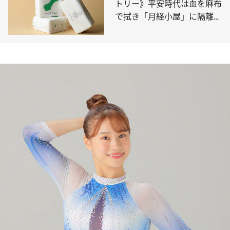
トリー》平安時代は血を麻布
で拭き「月経小屋」に隔離…
「月経＝穢れ」の歴史