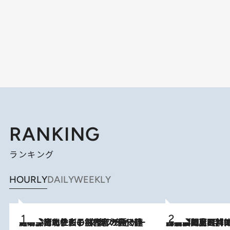
RANKING
ランキング
HOURLY
DAILY
WEEKLY
2026.8.3
《「文士の子ども被害者の会」発足！》阿川佐和子（72）が語る遠藤周作に北杜夫、劇作家・矢代静一の子どもたちの“文豪プライベート事件簿”
2026.8.8
「最後に見られてよかった」上野動物園の東園パンダ舎が解体前に特別公開。8月16日まで延長されたパネル展と共に辿る“半世紀”のパンダ飼育《解体工事の図面あり》