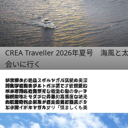
CREA Traveller 2026年夏号
会いに行く
2026.8.8
リスボンの絶品スイーツ「パステル・デ・ナタ」とは？ポルトガル伝統の奥深い世界へ
2026.7.27
「私の祖国はポルトガル語です」国民的詩人フェルナンド・ペソアと、彼が愛した文学の街を歩く
2026.7.26
ポルトガル近海が育む極上の海の幸。キリリと冷えた白ワインと愉しむ、シーフード専門店の贅沢
2026.7.22
伝統の味をモダンに昇華。高感度な地元客が集う、リスボンの最旬ガストロノミー
2026.7.21
大航海時代の栄華から、震災、独裁、そして革命へ。ポルトガル・首都リスボンの石畳に刻まれた「歴史の光と影」
2026.7.13
エッセイ・ヤマザキマリ「慎ましくも美しき国 ポルトガル」