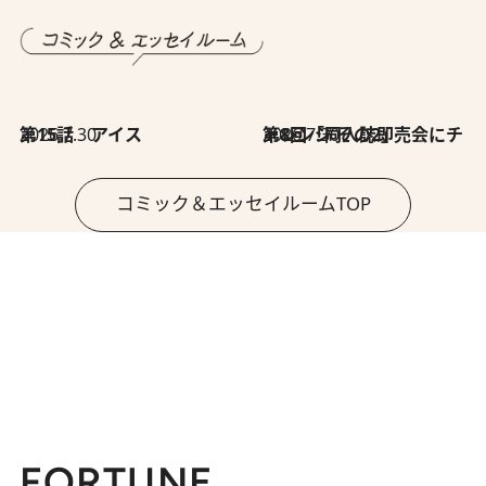
2026.7.30
第15話 アイス
2026.7.30
第8回「同人誌即売会にチャレンジ その2」
コミック＆エッセイルームTOP
FORTUNE