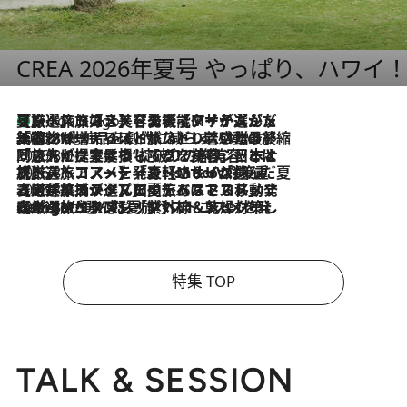
CREA 2026年夏号 やっぱり、ハワイ
【厳選旅コスメ】「多機能アイテムがメイン！」旅好き美容エディターが選んだ夏旅ベストコスメを発表【Mサイズジップ】
9 Hours Ago
2026.8.6
「荷物が増えるほど旅ストレスは増す」美容ジャーナリストがたどり着いた最終結論。“化粧品を劇的に減らす”感動の凝縮美容とは
2026.8.6
「旅先には金髪ウィッグを持参」日本と同じメイクでは損してる!? 美容ジャーナリストが提案する“掟破りの旅美容”とは
2026.8.6
【厳選旅コスメ】「身軽さ＆UV対策重視！」ヘアアーティストshucoが選んだ夏旅ベストコスメを発表【Mサイズジップ】
2026.8.5
【厳選旅コスメ】国内をあちこち移動する河井菜摘が選んだ夏旅ベストコスメ発表！「リラックスアイテムはマスト」【Mサイズジップ】
2026.8.4
【厳選旅コスメ】「紫外線＆乾燥対策しながらメイク感も！」ヘア＆メイクGeorgeが選んだ夏旅ベストコスメを発表！【Mサイズジップ】
特集 TOP
TALK & SESSION