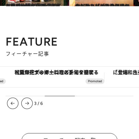
2023.9.16
ロミジュリより深く複雑な愛の物語を 歌舞伎で『妹背山婦女庭訓』で恋人役 中村梅枝・萬太郎インタビュー
カルチャー
2023.8.23
中村勘九郎「あの頃は無心だった」 8歳からスタートした「納涼歌舞伎」 父・勘三郎から息子世代へ
カルチャー
FEATURE
フィーチャー記事
【夏限定ディナーコース】旬を迎える稚鮎や花ズッキーニなどをイタリア・トスカーナの郷土料理の手法で満喫！
3
/
6