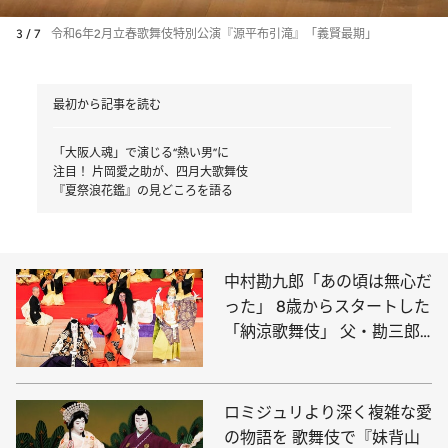
3 / 7
令和6年2月立春歌舞伎特別公演『源平布引滝』「義賢最期」
最初から記事を読む
「大阪人魂」で演じる“熱い男”に
注目！ 片岡愛之助が、四月大歌舞伎
『夏祭浪花鑑』の見どころを語る
中村勘九郎「あの頃は無心だ
った」 8歳からスタートした
「納涼歌舞伎」 父・勘三郎
から息子世代へ
ロミジュリより深く複雑な愛
の物語を 歌舞伎で『妹背山