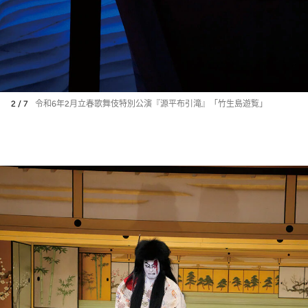
2 / 7
令和6年2月立春歌舞伎特別公演『源平布引滝』「竹生島遊覧」