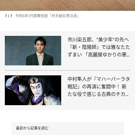
7 / 7
令和5年1月歌舞伎座『弁天娘女男白浪』
市川染五郎、“美少年”の先へ
『新・陰陽師』では雅なたた
ずまい 「高麗屋ゆかりの悪
役に憧れます」
中村隼人が『マハーバーラタ
戦記』の再演に奮闘中！ 新
たな役で感じる古典のチカラ
【前篇】
最初から記事を読む