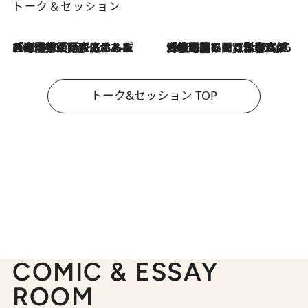
トーク＆セッション
2026.8.3
「今後値上げがあるとすれば…」「リスクがあるのは今年の冬」エネルギー専門家が語る、ホルムズ海峡封鎖が家庭にもたらす“ある心配”
2026.8.3
「住宅建てられない…」「サーチャージ料の高値が続いている」ホルムズ海峡封鎖による影響はいつまで続く？《エネルギー専門家に聞く“どうなる日本の暮らし”》
トーク&セッション TOP
COMIC & ESSAY
ROOM