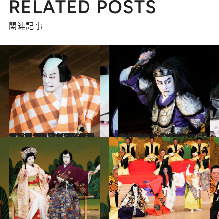
RELATED POSTS
関連記事
2024.4.20
【初めから読む】「大阪人魂」で演じる“熱い男”に 注目！片岡愛之助が、四月大歌舞伎『夏祭浪花鑑』の見どころを語る
カルチャー
2023.11.25
中村隼人が『マハーバーラタ戦記』の再演に奮闘中！ 新たな役で感じる古典のチカラ【前篇】
カルチャー