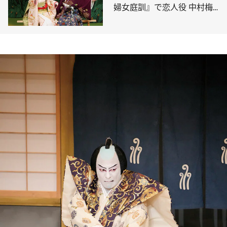
婦女庭訓』で恋人役 中村梅
枝・萬太郎インタビュー