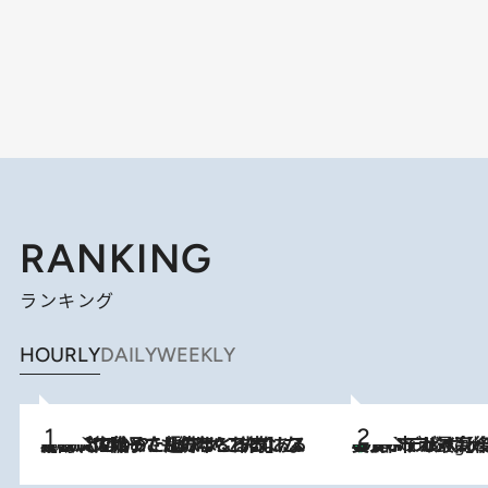
RANKING
ランキング
HOURLY
DAILY
WEEKLY
2026.8.5
【阿川佐和子さんの年とる力】なぜ70代で始めた趣味は“こんなに楽しい”のか？ ピアノ、俳句…スランプに陥っても続けられる“ある秘訣”とは
美食、デザイン、ホスピタリティのすべてが最高峰！ ノルウェー第4の都市スタヴァンゲルのW
9 Hours Ago