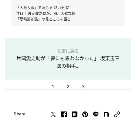
「大阪人魂」で演じる“熱い男”に
注目！ 片岡愛之助が、四月大歌舞伎
『夏祭浪花鑑』の見どころを語る
記事に戻る
片岡愛之助が「夢にも思わなかった」 坂東玉三
郎の相手...
1
2
3
Share