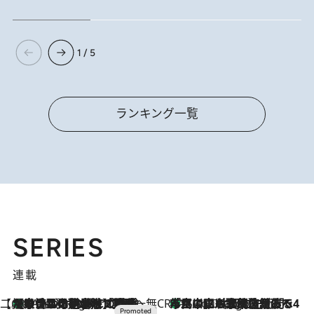
1 / 5
ランキング一覧
SERIES
連載
【CREA×星野リゾート】唯一無二。癒しと発見が待つ場所へ
【トンボの足水浴】ヒノキの香りに包まれて涼感マックス！約13℃の湧水かけ流しを避暑地「星野温泉 トンボの湯」で体験
7 Hours Ago
CREA'S CHOICE
「立川にも歌舞伎があるんだよ」 片岡仁左衛門・市川中車ら豪華座組みで4年目の立川立飛歌舞伎へ
9 Hours Ago