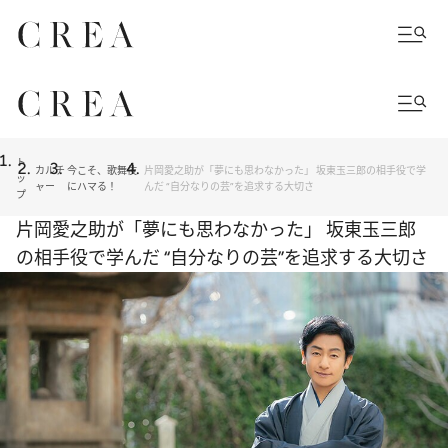
ト
カルチ
今こそ、歌舞伎
片岡愛之助が「夢にも思わなかった」 坂東玉三郎の相手役で学
ッ
ャー
にハマる！
んだ “自分なりの芸”を追求する大切さ
プ
片岡愛之助が「夢にも思わなかった」 坂東玉三郎
の相手役で学んだ “自分なりの芸”を追求する大切さ