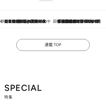
47都道府県の手みやげ ひんやりスイーツで夏を満喫
【京都府】この夏絶対食べたい 冷やしておいしいおやつ3選 ひと口目から心を掴む新緑のテリーヌ
9 Hours Ago
田中稲の勝手に再ブーム
「湘南乃風に憧れて」観客大盛上がりの“タオル回し”に、ラッパー顔負けの高速歌唱まで…さだまさし（74）のアグレッシブすぎる現在地
2026.8.7
連載 TOP
SPECIAL
特集