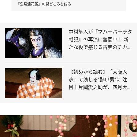
『夏祭浪花鑑』の見どころを語る
中村隼人が『マハーバーラタ
戦記』の再演に奮闘中！ 新
たな役で感じる古典のチカラ
【前篇】
【初めから読む】「大阪人
魂」で演じる“熱い男”に 注
目！片岡愛之助が、四月大歌
舞伎『夏祭浪花鑑』の見どこ
ろを語る