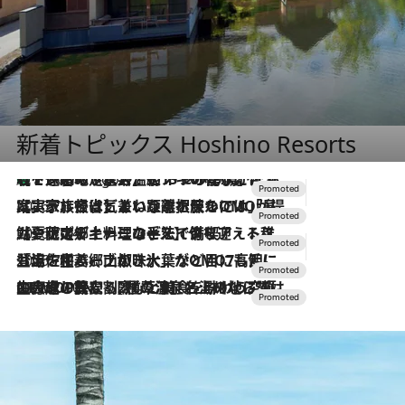
新着トピックス Hoshino Resorts
【トンボの足水浴】ヒノキの香りに包まれて涼感マックス！約13℃の湧水かけ流しを避暑地「星野温泉 トンボの湯」で体験
7 Hours Ago
2026.7.31
【ホテル帰省】という選択肢をOMOが提案。家族とほどよい距離を保つには「昼は実家、夜は気兼ねなくホテルで！」
2026.7.24
【夏限定ディナーコース】旬を迎える稚鮎や花ズッキーニなどをイタリア・トスカーナの郷土料理の手法で満喫！
2026.7.17
「土佐和ハーブかき氷」がOMO7高知に登場！生姜、山椒、大葉など目にも舌にも涼を呼ぶ郷土の味
2026.7.10
NEW OPEN！【界 草津】名湯の地に誕生。趣の異なる2種の温泉と上州ならではの会席・蕎麦割烹など美食を味わう究極の癒やし旅