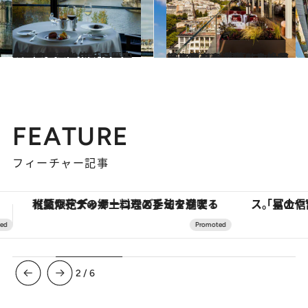
2024.3.25
パリのガストロノミーを代表する 500年近い歴史を紡ぐこのお店「ラ・トゥール・ダルジャン」
旅＆お出かけ
2024.3.23
360°パリが見渡せる絶景レストラン 眼下にセーヌ川とサンルイ島、エッフェル塔やモンマルトルの丘まで
旅＆お出かけ
FEATURE
フィーチャー記事
「星のや富士」でデジタルデトックス。冨士信仰の歴史を辿り、心身を調える。
【銀座で出合う最旬美容】美髪ケアや上質な眠
3
/
6