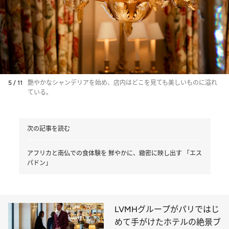
5 / 11
艶やかなシャンデリアを始め、店内はどこを見ても美しいものに溢れ
ている。
次の記事を読む
アフリカと南仏での食体験を 鮮やかに、緻密に映し出す 「エス
パドン」
LVMHグループがパリではじ
めて手がけたホテルの絶景ブ