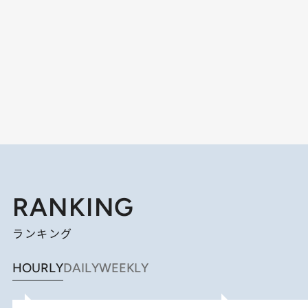
RANKING
ランキング
HOURLY
DAILY
WEEKLY