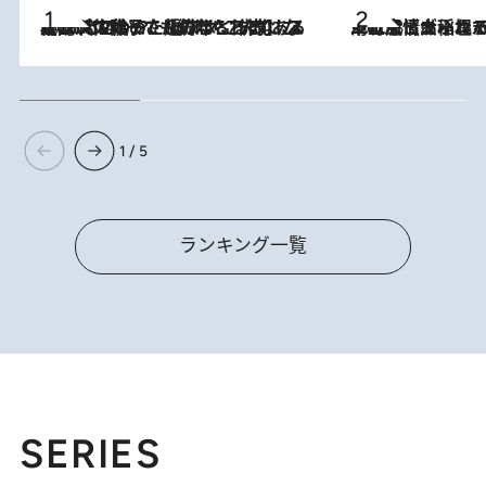
2026.8.5
【阿川佐和子さんの年とる力】なぜ70代で始めた趣味は“こんなに楽しい”のか？ ピアノ、俳句…スランプに陥っても続けられる“ある秘訣”とは
2026.8.5
下町風情あふれる台北屈指の人気エリア・大稲埕でセンスのいい台湾土産《ヴィン
1 / 5
ランキング一覧
SERIES