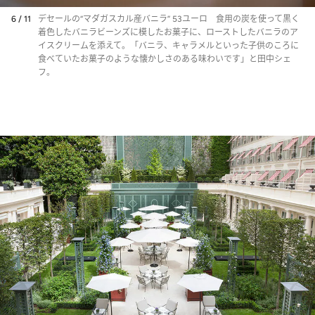
6 / 11
デセールの“マダガスカル産バニラ” 53ユーロ 食用の炭を使って黒く
着色したバニラビーンズに模したお菓子に、ローストしたバニラのア
イスクリームを添えて。「バニラ、キャラメルといった子供のころに
食べていたお菓子のような懐かしさのある味わいです」と田中シェ
フ。