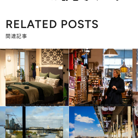
RELATED POSTS
関連記事
2024.4.3
パリの老舗インテリアショップへサヴォワールフェールを感じる旅「ラ・メゾン・キャラバン」
旅＆お出かけ
2024.3.31
パリ最古のメルスリー（手芸店）へ約190年の歴史を誇るウルトラモッド【手芸好きにはたまらない空間】
旅＆お出かけ