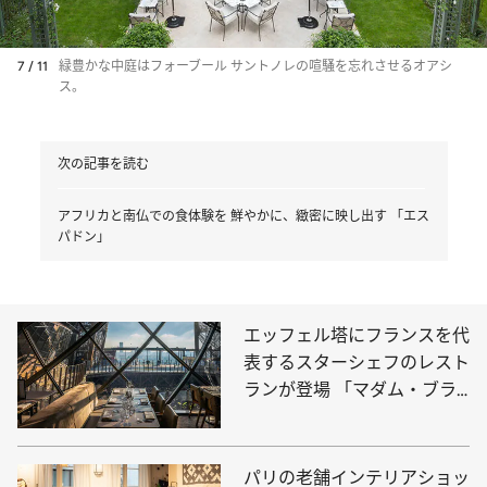
7 / 11
緑豊かな中庭はフォーブール サントノレの喧騒を忘れさせるオアシ
ス。
次の記事を読む
アフリカと南仏での食体験を 鮮やかに、緻密に映し出す 「エス
パドン」
エッフェル塔にフランスを代
表するスターシェフのレスト
ランが登場 「マダム・ブラ
ッスリー」
パリの老舗インテリアショッ