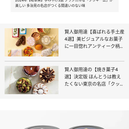
2024年【岐阜県】手みやげ3選 クラシカルな「クッキー缶」が
美しい 多治見の名店がつくる間違いのない味
賢人御用達【喜ばれる手土産
4選】美ビジュアルなお菓子
に一目惚れアンティーク柄、
繊細なバラ…
賢人御用達の【焼き菓子4
選】決定版 ほんとうは教え
たくない東京の名店「クッキ
ーの概念を超えた美味しさ」