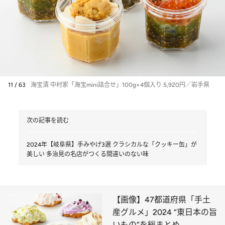
11 / 63
海宝漬 中村家「海宝mini詰合せ」100g×4個入り 5,920円／岩手県
次の記事を読む
2024年【岐阜県】手みやげ3選 クラシカルな「クッキー缶」が
美しい 多治見の名店がつくる間違いのない味
【画像】47都道府県「手土
産グルメ」2024 “東日本の旨
いもの”を総まとめ