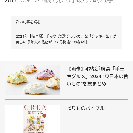
23 / 63
フルラージュ「桃笑（ももさく）」3枚入り 734円／福島県
次の記事を読む
2024年【岐阜県】手みやげ3選 クラシカルな「クッキー缶」が
美しい 多治見の名店がつくる間違いのない味
【画像】47都道府県「手土
産グルメ」2024 “東日本の旨
いもの”を総まとめ
贈りものバイブル