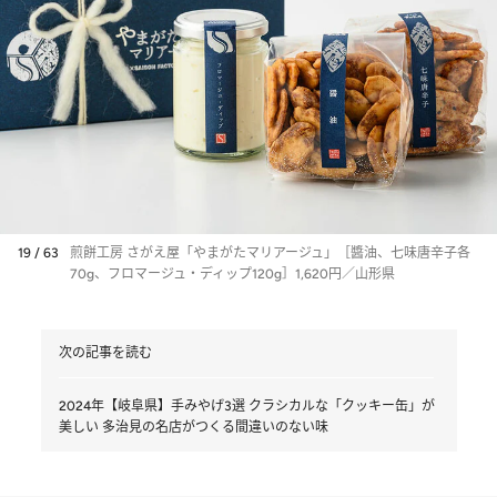
19 / 63
煎餅工房 さがえ屋「やまがたマリアージュ」［醬油、七味唐辛子各
70g、フロマージュ・ディップ120g］1,620円／山形県
次の記事を読む
2024年【岐阜県】手みやげ3選 クラシカルな「クッキー缶」が
美しい 多治見の名店がつくる間違いのない味