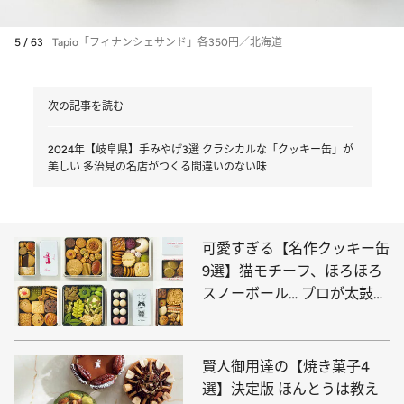
5 / 63
Tapio「フィナンシェサンド」各350円／北海道
次の記事を読む
2024年【岐阜県】手みやげ3選 クラシカルな「クッキー缶」が
美しい 多治見の名店がつくる間違いのない味
可愛すぎる【名作クッキー缶
9選】猫モチーフ、ほろほろ
スノーボール… プロが太鼓判
を押すのはコレ
賢人御用達の【焼き菓子4
選】決定版 ほんとうは教え