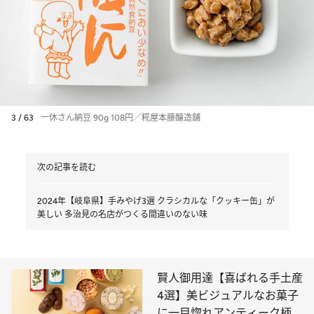
3 / 63
一休さん納豆 90g 108円／糀屋本藤醸造舗
次の記事を読む
2024年【岐阜県】手みやげ3選 クラシカルな「クッキー缶」が
美しい 多治見の名店がつくる間違いのない味
賢人御用達【喜ばれる手土産
4選】美ビジュアルなお菓子
に一目惚れアンティーク柄、