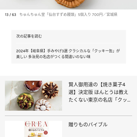
13 / 63
ちゅんちゅん堂「仙台すずめ饅頭」5個入り 700円／宮城県
次の記事を読む
2024年【岐阜県】手みやげ3選 クラシカルな「クッキー缶」が
美しい 多治見の名店がつくる間違いのない味
賢人御用達の【焼き菓子4
選】決定版 ほんとうは教え
たくない東京の名店「クッキ
ーの概念を超えた美味しさ」
贈りものバイブル