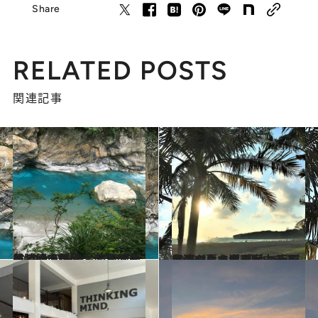
Share
RELATED POSTS
関連記事
2023.9.1
美しい自然やグルメが満載 台北から少し足を延ばして行きたい 台湾東部の景勝地・花蓮
旅＆お出かけ
2023.8.1
台湾のおすすめビーチと周辺グルメを 現地コーディネーターがご案内 南国台湾で夏を満喫しよう！
旅＆お出かけ