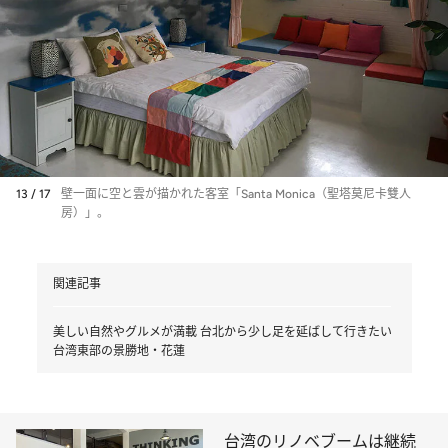
13 / 17
壁一面に空と雲が描かれた客室「Santa Monica（聖塔莫尼卡雙人
房）」。
関連記事
美しい自然やグルメが満載 台北から少し足を延ばして行きたい
台湾東部の景勝地・花蓮
台湾のリノベブームは継続