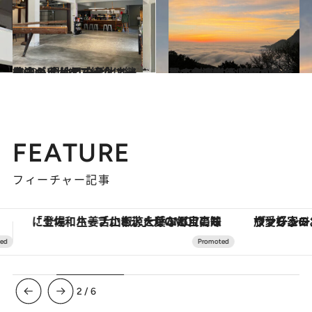
2023.6.1
台湾のリノベブームは継続中！ 現地コーディネーターが 今注目の台北リノベスポットをご紹介
旅＆お出かけ
2023.7.1
夏の台湾旅行におすすめ！ 神秘的な眺望からグルメまで揃う 阿里山のおすすめスポットをご紹介
旅＆お出かけ
FEATURE
フィーチャー記事
ヴァシュロン・コンスタンタン「オーヴァーシーズ・オートマティック」。旅愛好家のお気に入りコレクションから、ジェンダーレスな新作が登場
【夏限定ディナーコース】旬を迎
3
/
6