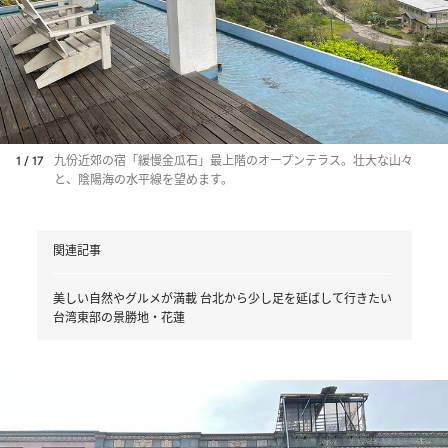
1 / 17
九份近郊の宿「緩慢金瓜石」最上階のオープンテラス。壮大な山々
と、陰陽海の水平線を望めます。
関連記事
美しい自然やグルメが満載 台北から少し足を延ばして行きたい
台湾東部の景勝地・花蓮