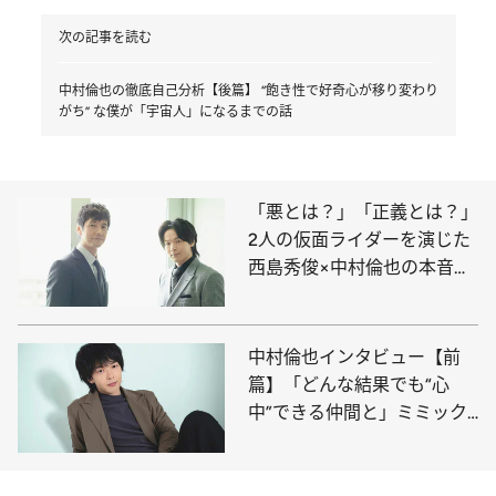
次の記事を読む
中村倫也の徹底自己分析【後篇】 “飽き性で好奇心が移り変わり
がち” な僕が「宇宙人」になるまでの話
「悪とは？」「正義とは？」
2人の仮面ライダーを演じた
西島秀俊×中村倫也の本音ト
ーク
中村倫也インタビュー【前
篇】「どんな結果でも“心
中”できる仲間と」ミミック
オクトパス俳優の創作論