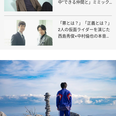
中”できる仲間と」ミミック
オクトパス俳優の創作論
「悪とは？」「正義とは？」
2人の仮面ライダーを演じた
西島秀俊×中村倫也の本音ト
ーク