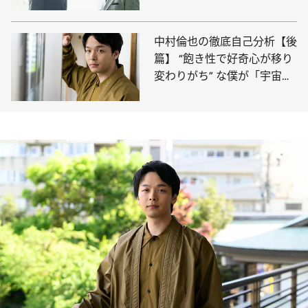
ーク
中村倫也の徹底自己分析【後
篇】 “飽き性で好奇心が移り
変わりがち” な僕が「宇宙
人」になるまでの話