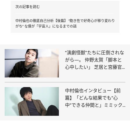
次の記事を読む
中村倫也の徹底自己分析【後篇】 “飽き性で好奇心が移り変わり
がち” な僕が「宇宙人」になるまでの話
“演劇怪獣”たちに圧倒されな
がら―。 仲野太賀「脚本と
心中したい」 芝居と宮藤官
九郎作品へのあふれる愛
中村倫也インタビュー【前
篇】「どんな結果でも“心
中”できる仲間と」ミミック
オクトパス俳優の創作論