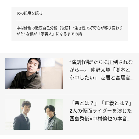
次の記事を読む
中村倫也の徹底自己分析【後篇】 “飽き性で好奇心が移り変わり
がち” な僕が「宇宙人」になるまでの話
“演劇怪獣”たちに圧倒されな
がら―。 仲野太賀「脚本と
心中したい」 芝居と宮藤官
九郎作品へのあふれる愛
「悪とは？」「正義とは？」
2人の仮面ライダーを演じた
西島秀俊×中村倫也の本音ト
ーク