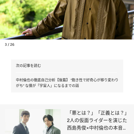
3 / 26
次の記事を読む
中村倫也の徹底自己分析【後篇】 “飽き性で好奇心が移り変わり
がち” な僕が「宇宙人」になるまでの話
「悪とは？」「正義とは？」
2人の仮面ライダーを演じた
西島秀俊×中村倫也の本音ト