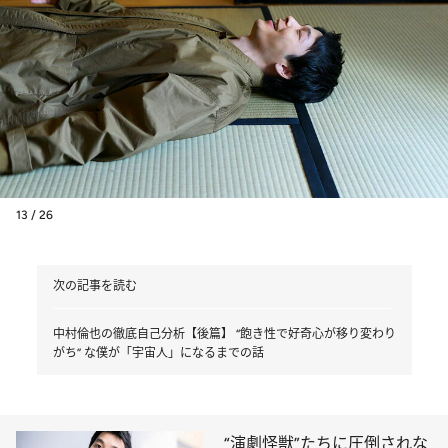
13 / 26
次の記事を読む
中村倫也の徹底自己分析【後篇】 “飽き性で好奇心が移り変わり
がち” な僕が「宇宙人」になるまでの話
“演劇怪獣”たちに圧倒されな