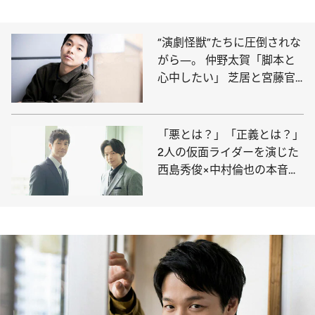
“演劇怪獣”たちに圧倒されな
がら―。 仲野太賀「脚本と
心中したい」 芝居と宮藤官
九郎作品へのあふれる愛
「悪とは？」「正義とは？」
2人の仮面ライダーを演じた
西島秀俊×中村倫也の本音ト
ーク