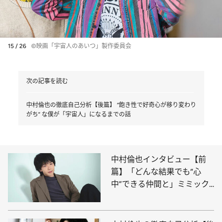
15 / 26
©映画「宇宙人のあいつ」製作委員会
次の記事を読む
中村倫也の徹底自己分析【後篇】 “飽き性で好奇心が移り変わり
がち” な僕が「宇宙人」になるまでの話
中村倫也インタビュー【前
篇】「どんな結果でも“心
中”できる仲間と」ミミック
オクトパス俳優の創作論