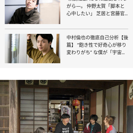
がら―。 仲野太賀「脚本と
心中したい」 芝居と宮藤官
九郎作品へのあふれる愛
中村倫也の徹底自己分析【後
篇】 “飽き性で好奇心が移り
変わりがち” な僕が「宇宙
人」になるまでの話