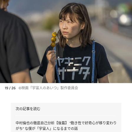
19 / 26
©映画「宇宙人のあいつ」製作委員会
次の記事を読む
中村倫也の徹底自己分析【後篇】 “飽き性で好奇心が移り変わり
がち” な僕が「宇宙人」になるまでの話