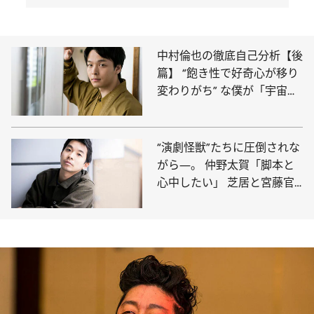
中村倫也の徹底自己分析【後
篇】 “飽き性で好奇心が移り
変わりがち” な僕が「宇宙
人」になるまでの話
“演劇怪獣”たちに圧倒されな
がら―。 仲野太賀「脚本と
心中したい」 芝居と宮藤官
九郎作品へのあふれる愛