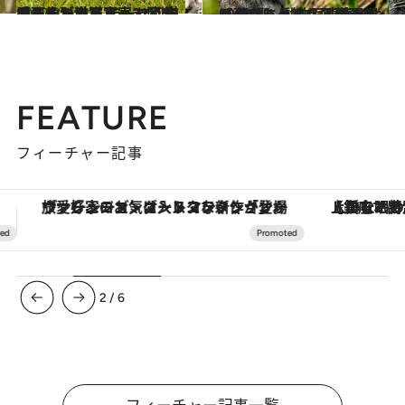
2022.3.1
【画像】猫写真家・関 由香さんが激写 テーマ別猫フォトギャラリーまとめ 愛くるしい猫写真21点集めました！
カルチャー
2023.1.1
【クスっと笑える猫画像90枚超】 動物写真家による面白にゃんこ画像まとめ
ライフスタイル
FEATURE
フィーチャー記事
【銀座で出合う最旬美容】美髪ケアや上質な眠り…セルフケアのアップデートから、特別な名入れギフトまで。大人のための「ReFa GINZA」クルーズ
3
/
6