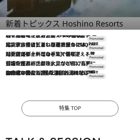
新着トピックス Hoshino Resorts
2026.8.7
【トンボの足水浴】ヒノキの香りに包まれて涼感マックス！約13℃の湧水かけ流しを避暑地「星野温泉 トンボの湯」で体験
2026.7.31
【ホテル帰省】という選択肢をOMOが提案。家族とほどよい距離を保つには「昼は実家、夜は気兼ねなくホテルで！」
2026.7.24
【夏限定ディナーコース】旬を迎える稚鮎や花ズッキーニなどをイタリア・トスカーナの郷土料理の手法で満喫！
2026.7.17
「土佐和ハーブかき氷」がOMO7高知に登場！生姜、山椒、大葉など目にも舌にも涼を呼ぶ郷土の味
2026.7.10
NEW OPEN！【界 草津】名湯の地に誕生。趣の異なる2種の温泉と上州ならではの会席・蕎麦割烹など美食を味わう究極の癒やし旅
特集 TOP