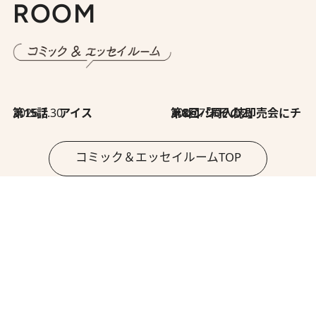
ROOM
2026.7.30
第15話 アイス
2026.7.30
第8回「同人誌即売会にチャレンジ その2」
コミック＆エッセイルームTOP