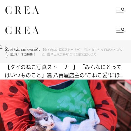
ト
旅＆お
CREA WEBの
【タイのねこ写真ストーリー】 「みんなにとってはいつものこ
ッ
出かけ
ネコ特集！
と」篇 八百屋店主の“こねこ愛”にほっこり
プ
【タイのねこ写真ストーリー】 「みんなにとって
はいつものこと」篇 八百屋店主の“こねこ愛”にほっ
こり