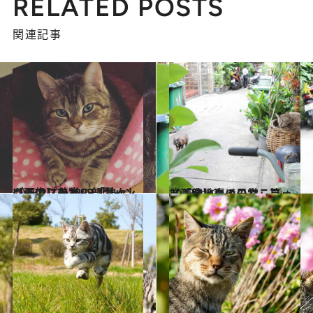
RELATED POSTS
関連記事
2023.2.22
【画像】かわいいニャン グランプリ2023「神々しいまでに美猫」部門
ライフスタイル
2023.2.23
【画像】タイのねこフォト「路地裏の日常」篇
旅＆お出かけ