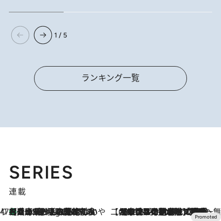
1 / 5
ランキング一覧
SERIES
連載
47都道府県の手みやげ ひんやりスイーツで夏を満喫
【兵庫県】この夏絶対食べたい 冷やしておいしいおやつ3選 淡路島の恵みをジェラートに集約
6 Hours Ago
【CREA×星野リゾート】唯一無二。癒しと発見が待つ場所へ
2026.8.7
【トンボの足水浴】ヒノキの香りに包まれて涼感マックス！約13℃の湧水かけ流しを避暑地「星野温泉 トンボの湯」で体験