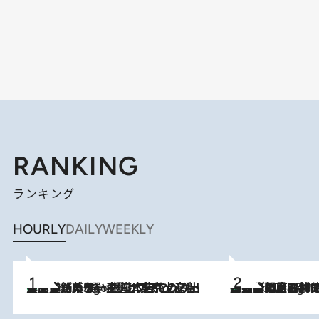
RANKING
ランキング
HOURLY
DAILY
WEEKLY
【間違いのない王道・東京土産】資生堂パーラー 銀座本店でのみ出会える銘菓5選《極上プディング・濃厚チーズケーキ・ボンボンショコラほか》
6 Hours Ago
「最後に見られてよかった」上野動物園の東園パンダ舎が解体前に特別公開。8月16日まで延長されたパネル展と共に辿る“半世紀”のパンダ飼育《解体工事の図面あり》
6 Hours Ago