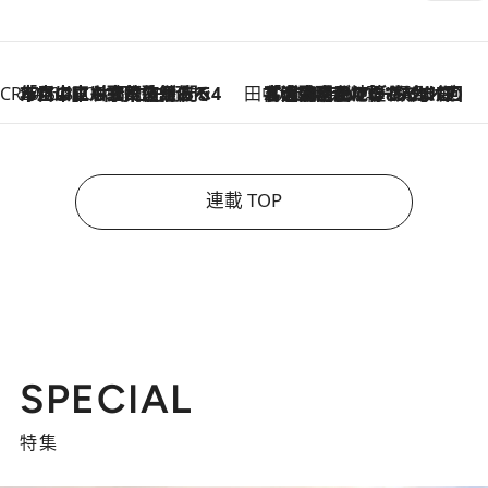
CREA'S CHOICE
2026.8.7
「立川にも歌舞伎があるんだよ」 片岡仁左衛門・市川中車ら豪華座組みで4年目の立川立飛歌舞伎へ
田中稲の勝手に再ブーム
2026.8.7
「湘南乃風に憧れて」観客大盛上がりの“タオル回し”に、ラッパー顔負けの高速歌唱まで…さだまさし（74）のアグレッシブすぎる現在地
連載 TOP
SPECIAL
特集