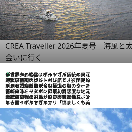
CREA Traveller 2026年夏号
会いに行く
リスボンの絶品スイーツ「パステル・デ・ナタ」とは？ポルトガル伝統の奥深い世界へ
6 Hours Ago
2026.7.27
「私の祖国はポルトガル語です」国民的詩人フェルナンド・ペソアと、彼が愛した文学の街を歩く
2026.7.26
ポルトガル近海が育む極上の海の幸。キリリと冷えた白ワインと愉しむ、シーフード専門店の贅沢
2026.7.22
伝統の味をモダンに昇華。高感度な地元客が集う、リスボンの最旬ガストロノミー
2026.7.21
大航海時代の栄華から、震災、独裁、そして革命へ。ポルトガル・首都リスボンの石畳に刻まれた「歴史の光と影」
2026.7.13
エッセイ・ヤマザキマリ「慎ましくも美しき国 ポルトガル」