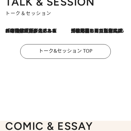
TALK & SESSION
トーク＆セッション
2026.8.3
「今後値上げがあるとすれば…」「リスクがあるのは今年の冬」エネルギー専門家が語る、ホルムズ海峡封鎖が家庭にもたらす“ある心配”
2026.8.3
「住宅建てられない…」「サーチャージ料の高値が続いている」ホルムズ海峡封鎖による影響はいつまで続く？《エネルギー専門家に聞く“どうなる日本の暮らし”》
トーク&セッション TOP
COMIC & ESSAY